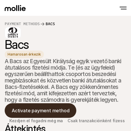
PAYMENT METHODS
BACS
Fogadj el fizetéseket
Bacs
Online fizetések
Érints és fizess iPhone-on
Tudj meg többet
Fogadd el és kezeld az
Fogadj el érintésmentes fizetéseket közvet
fizetéseket
Hamarosan érkezik
Személyes fizetés
A Bacs az Egyesült Királyság egyik vezető banki 
Fogadj el fizetéseket 
és eszközökkel
átutalásos fizetési módja. Te (és az ügyfeleid) 
Pénztár
egyszerűen beállíthattok csoportos beszedési 
Kínálj egy Pénztár-t, 
megbízásokat és közvetlen banki átutalásokat a 
optimalizált a konver
Rendszeres fizeté
Bacs-fizetésekkel. A Bacs egy zökkenőmentes 
Gyűjtsön rendszeres é
fizetési mód, amit kifejezetten azért terveztek, 
díjakat
hogy a fizetés számodra is gyerekjáték legyen.
Elfogadás és Kock
Előzd meg a csalásoka
optimalizáld az átvál
Activate payment method
Partnerek
Ügynökségeknek
SaaS 
Kezdjen el fogadni még ma
Csak tranzakciónként fizess
Ismerje meg Ügynökségi Partnerprogramunkat
Fedez
Áttekintés