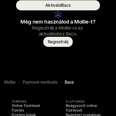
AktiváldBacs
Fogyasztó neve
T. Otter
Még nem használod a Mollie-t?
Regisztrálj a Mollie-ra az 
aktiváláshoz Bacs.
Regisztrálj
Mollie
Payment methods
Bacs
TERMÉKEK
PLATFORMOK
Online fizetések
Beágyazott online 
Fizetés
fizetések
Fizetési linkek
Beépített személyes 