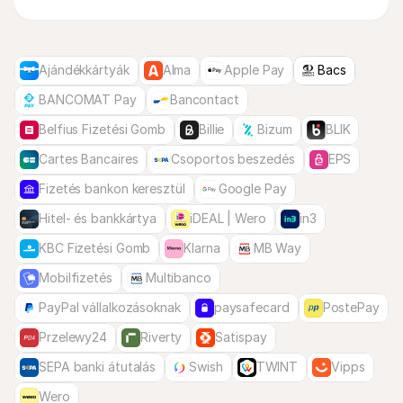
Ajándékkártyák
Alma
Apple Pay
Bacs
BANCOMAT Pay
Bancontact
Belfius Fizetési Gomb
Billie
Bizum
BLIK
Cartes Bancaires
Csoportos beszedés
EPS
Fizetés bankon keresztül
Google Pay
Hitel- és bankkártya
iDEAL | Wero
in3
KBC Fizetési Gomb
Klarna
MB Way
Mobilfizetés
Multibanco
PayPal vállalkozásoknak
paysafecard
PostePay
Przelewy24
Riverty
Satispay
SEPA banki átutalás
Swish
TWINT
Vipps
Wero