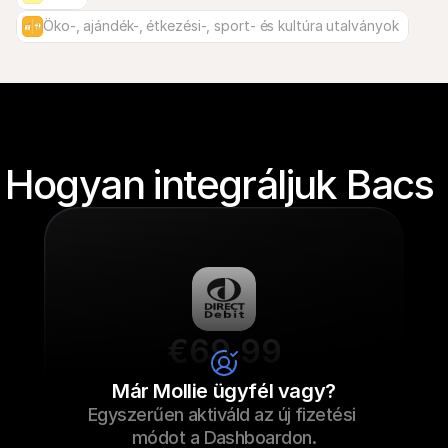
Öko-, ajándék-, étkezési-, sport- és kultúra utalványok
Hogyan integráljuk Bacs 
€69,99
Cipőfűző
Már Mollie ügyfél vagy?
Egyszerűen aktiváld az új fizetési 
€69,99
Cipőfűző
2022.09.23. 17:29
módot a Dashboardon.
Fizetve