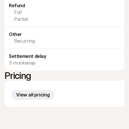
Vásárlóknak
Refund
Tudd meg, miért szerepel a Mollie a bankszámlakivonatodon
Full
Mollie ügyfeleknek
Lépj kapcsolatba az ügyfélszolgálatunkkal
Partial
Vedd fel a kapcsolatot az értékesítéssel
Fedezze fel, hogyan segíthetjük vállalkozását
Other
Recurring
Settlement delay
5 munkanap
Pricing
View all pricing