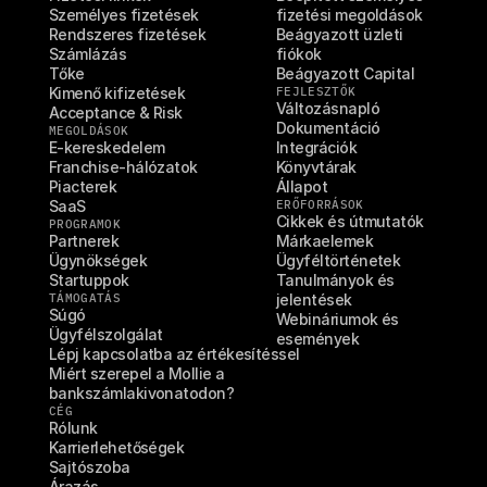
Személyes fizetések
fizetési megoldások
Rendszeres fizetések
Beágyazott üzleti 
Számlázás
fiókok
Tőke
Beágyazott Capital
Kimenő kifizetések
FEJLESZTŐK
Változásnapló
Acceptance & Risk
Dokumentáció
MEGOLDÁSOK
E-kereskedelem
Integrációk
Franchise-hálózatok
Könyvtárak
Piacterek
Állapot
SaaS
ERŐFORRÁSOK
Cikkek és útmutatók
PROGRAMOK
Partnerek
Márkaelemek
Ügynökségek
Ügyféltörténetek
Startuppok
Tanulmányok és 
TÁMOGATÁS
jelentések
Súgó
Webináriumok és 
Ügyfélszolgálat
események
Lépj kapcsolatba az értékesítéssel
Miért szerepel a Mollie a 
bankszámlakivonatodon?
CÉG
Rólunk
Karrierlehetőségek
Sajtószoba
Árazás