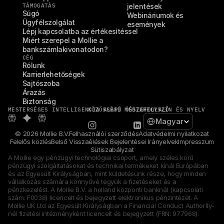
TÁMOGATÁS
jelentések
Súgó
Webináriumok és 
Ügyfélszolgálat
események
Lépj kapcsolatba az értékesítéssel
Miért szerepel a Mollie a 
bankszámlakivonatodon?
CÉG
Rólunk
Karrierlehetőségek
Sajtószoba
Árazás
Biztonság
MESTERSÉGES INTELLIGENCIA ALAPÚ ÖSSZEFOGLALÓ
KÖZÖSSÉGI MÉDIA
HELYSZÍN ÉS NYELV
Select Language
Magyar
© 2026 Mollie B.V.
Felhasználói szerződés
Adatvédelmi nyilatkozat
Felelős közlés
Belső Visszaélések Bejelentései Irányelvek
Impresszum
Sütiszabályzat
A Mollie egy pénzügyi technológiai csoport, amely széles körű 
pénzügyi szolgáltatásokat és technikai termékeket kínál Európában 
és az Egyesült Királyságban, mint küldetésünk része, hogy minden 
vállalkozás számára könnyűvé tegyük a fizetéseket és a 
pénzkezelést. A Mollie B.V. a holland központi banknál (kapcsolati 
szám: F0038) licencelt és bejegyzett elektronikus pénzintézet. A 
Mollie UK Ltd az Egyesült Királyságban a Financial Conduct Authority-
nél fizetési intézményként licencelt és bejegyzett (FRN: 977968).