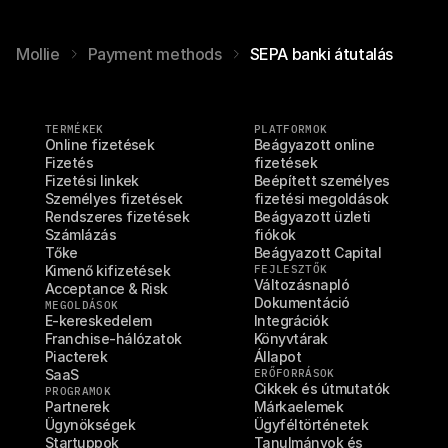
Mollie
Payment methods
SEPA banki átutalás
TERMÉKEK
PLATFORMOK
Online fizetések
Beágyazott online 
Fizetés
fizetések
Fizetési linkek
Beépített személyes 
Személyes fizetések
fizetési megoldások
Rendszeres fizetések
Beágyazott üzleti 
Számlázás
fiókok
Tőke
Beágyazott Capital
Kimenő kifizetések
FEJLESZTŐK
Változásnapló
Acceptance & Risk
Dokumentáció
MEGOLDÁSOK
E-kereskedelem
Integrációk
Franchise-hálózatok
Könyvtárak
Piacterek
Állapot
SaaS
ERŐFORRÁSOK
Cikkek és útmutatók
PROGRAMOK
Partnerek
Márkaelemek
Ügynökségek
Ügyféltörténetek
Startuppok
Tanulmányok és 