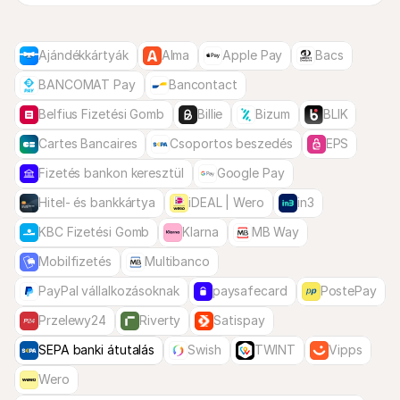
Ajándékkártyák
Alma
Apple Pay
Bacs
BANCOMAT Pay
Bancontact
Belfius Fizetési Gomb
Billie
Bizum
BLIK
Cartes Bancaires
Csoportos beszedés
EPS
Fizetés bankon keresztül
Google Pay
Hitel- és bankkártya
iDEAL | Wero
in3
KBC Fizetési Gomb
Klarna
MB Way
Mobilfizetés
Multibanco
PayPal vállalkozásoknak
paysafecard
PostePay
Przelewy24
Riverty
Satispay
SEPA banki átutalás
Swish
TWINT
Vipps
Wero