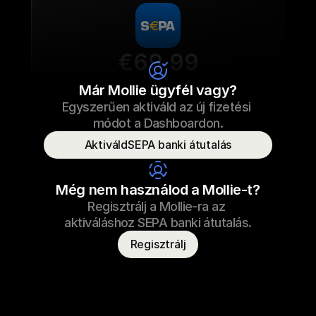
€69,99
Cipőfűző
Már Mollie ügyfél vagy?
Egyszerűen aktiváld az új fizetési 
€69,99
Cipőfűző
2022.09.23. 17:29
módot a Dashboardon.
Fizetve
AktiváldSEPA banki átutalás
Fogyasztó neve
T. Otter
Még nem használod a Mollie-t?
Regisztrálj a Mollie-ra az 
aktiváláshoz SEPA banki átutalás.
Regisztrálj