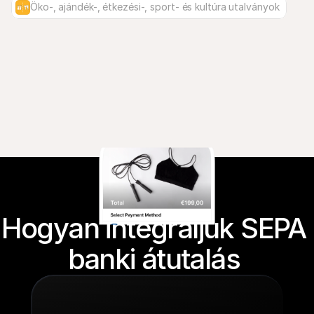
Öko-, ajándék-, étkezési-, sport- és kultúra utalványok
Hogyan integráljuk SEPA 
banki átutalás 