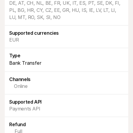
DE, AT, CH, NL, BE, FR, UK, IT, ES, PT, SE, DK, FI, 
PL, BG, HR, CY, CZ, EE, GR, HU, IS, IE, LV, LT, LI, 
LU, MT, RO, SK, SI, NO
Supported currencies
EUR
Technikai erőforrások
Mollie 
Fejlesztői portál
Doku
Fedezd fel a fejlesztői erőforrásokat és frissítéseket
Fedezd
Type
Könyvtárak
Állap
Bank Transfer
Integráld a Mollie-t az azonnal használható könyvtárakkal
Nézd m
Discord közösség
Válto
Csatlakozz a fejlesztői közösségünkhöz
Olvass
Channels
A Mollie-ról
Mollie
Árazás
Cikke
Online
Tekintsd meg a díjszabásunkat
Fedezd
amelye
Rólunk
vállal
Tudj meg többet a történetünkről 
Supported API
Siker
és értékeinkről
Payments API
Nézd 
Hírek
ügyfel
Olvasd el a legújabb Mollie híreket
Papír
Karrier
Refund
Töltsd
Gyere dolgozz nálunk - felveszünk!
Kapcsolat
Full