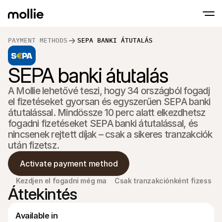
PAYMENT METHODS
SEPA BANKI ÁTUTALÁS
Fogadj el fizetéseket
SEPA banki átutalás
Online fizetések
Érints és fizess iPhone-on
Tudj meg többet
Fogadd el és kezeld az
Fogadj el érintésmentes fizetéseket közvet
fizetéseket
A Mollie lehetővé teszi, hogy 34 országból fogadj 
Személyes fizetés
el fizetéseket gyorsan és egyszerűen SEPA banki 
Fogadj el fizetéseket 
és eszközökkel
átutalással. Mindössze 10 perc alatt elkezdhetsz 
Pénztár
fogadni fizetéseket SEPA banki átutalással, és 
Kínálj egy Pénztár-t, 
nincsenek rejtett díjak – csak a sikeres tranzakciók 
optimalizált a konver
Rendszeres fizeté
után fizetsz.
Gyűjtsön rendszeres é
díjakat
Activate payment method
Elfogadás és Kock
Előzd meg a csalásoka
Kezdjen el fogadni még ma
Csak tranzakciónként fizess
optimalizáld az átvál
Áttekintés
Partnerek
Ügynökségeknek
SaaS 
Ismerje meg Ügynökségi Partnerprogramunkat
Fedez
Available in