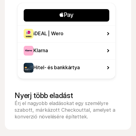
iDEAL | Wero
Klarna
Hitel- és bankkártya
Nyerj több eladást
Érj el nagyobb eladásokat egy személyre 
szabott, márkázott Checkouttal, amelyet a 
konverzió növelésére építettek.