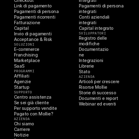
Checkout
integrati
Link di pagamento
Pagamenti di persona 
Pagamenti di persona
integrati
Pagamenti ricorrenti
Conti aziendali 
Fatturazione
integrati
Capital
Capital integrato
Invio di pagamenti
SVILUPPATORI
Registro delle 
Acceptance & Risk
modifiche
SOLUZIONI
E-commerce
Documentazio
Franchising
ne
Marketplace
Integrazioni
SaaS
Librerie
PROGRAMMI
Stato
Affiliati
AZIENDA
Agenzie
Articoli per crescere
Startup
Risorse Mollie
SUPPORTO
Storie di successo
Centro assistenza
Documenti e report
Se sei già cliente
Webinar ed eventi
Per supporto vendite
Pagato con Mollie?
AZIENDA
Chi siamo
Carriere
Notizie