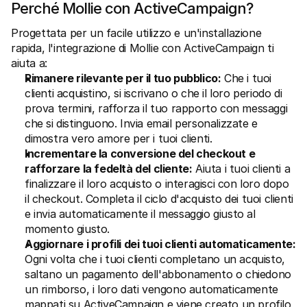
Perché Mollie con ActiveCampaign?
Per acquirenti
Scopri perché Mollie è sul tuo estratto conto bancario
Progettata per un facile utilizzo e un'installazione 
Per i clienti di Mollie
Contatta il nostro team di supporto clienti
rapida, l'integrazione di Mollie con ActiveCampaign ti 
Contatta vendite
aiuta a:
Scopri come possiamo aiutare il tuo business
Rimanere rilevante per il tuo pubblico:
 Che i tuoi 
clienti acquistino, si iscrivano o che il loro periodo di 
prova termini, rafforza il tuo rapporto con messaggi 
che si distinguono. Invia email personalizzate e 
dimostra vero amore per i tuoi clienti.
Incrementare la conversione del checkout e 
rafforzare la fedeltà del cliente:
 Aiuta i tuoi clienti a 
finalizzare il loro acquisto o interagisci con loro dopo 
il checkout. Completa il ciclo d'acquisto dei tuoi clienti 
e invia automaticamente il messaggio giusto al 
momento giusto.
Aggiornare i profili dei tuoi clienti automaticamente: 
Ogni volta che i tuoi clienti completano un acquisto, 
saltano un pagamento dell'abbonamento o chiedono 
un rimborso, i loro dati vengono automaticamente 
mappati su ActiveCampaign e viene creato un profilo 