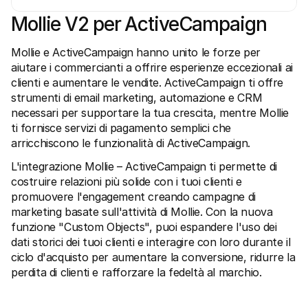
Mollie V2 per ActiveCampaign
Mollie e ActiveCampaign hanno unito le forze per 
aiutare i commercianti a offrire esperienze eccezionali ai 
clienti e aumentare le vendite. ActiveCampaign ti offre 
strumenti di email marketing, automazione e CRM 
Risorse tecniche
API di 
Portale sviluppatori
Docu
necessari per supportare la tua crescita, mentre Mollie 
Scopri le risorse per sviluppatori e gli aggiornamenti
Esplor
ti fornisce servizi di pagamento semplici che 
Librerie
Stato
arricchiscono le funzionalità di ActiveCampaign.
Integra Mollie con librerie pronte all'uso
Contro
Comunità di Discord
Regis
L'integrazione Mollie – ActiveCampaign ti permette di 
Entra nella nostra comunità di sviluppatori
Leggi 
Informazioni su Mollie
Conten
costruire relazioni più solide con i tuoi clienti e 
Prezzi
Artic
promuovere l'engagement creando campagne di 
Scopri i nostri prezzi
Scopri
marketing basate sull'attività di Mollie. Con la nuova 
aiutar
Chi siamo
Stori
funzione "Custom Objects", puoi espandere l'uso dei 
Scopri di più sulla nostra storia e 
valori
Scopri
dati storici dei tuoi clienti e interagire con loro durante il 
clienti
Notizie
ciclo d'acquisto per aumentare la conversione, ridurre la 
Docu
Leggi le ultime notizie su Mollie
perdita di clienti e rafforzare la fedeltà al marchio.
Scaric
Carriere
Vieni a lavorare con noi - stiamo 
assumendo!
Contatta