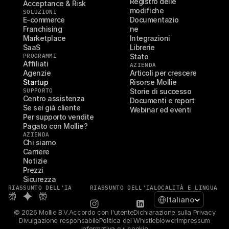
Registro delle 
Acceptance & Risk
modifiche
SOLUZIONI
E-commerce
Documentazio
Franchising
ne
Marketplace
Integrazioni
SaaS
Librerie
PROGRAMMI
Stato
Affiliati
AZIENDA
Agenzie
Articoli per crescere
Startup
Risorse Mollie
SUPPORTO
Storie di successo
Centro assistenza
Documenti e report
Se sei già cliente
Webinar ed eventi
Per supporto vendite
Pagato con Mollie?
AZIENDA
Chi siamo
Carriere
Notizie
Prezzi
Sicurezza
RIASSUNTO DELL'IA
RIASSUNTO DELL'IA
LOCALITÀ E LINGUA
Select Language
Italiano
© 2026 Mollie B.V.
Accordo con l'utente
Dichiarazione sulla Privacy
Divulgazione responsabile
Politica del Whistleblower
Impressum
Informativa sui cookie