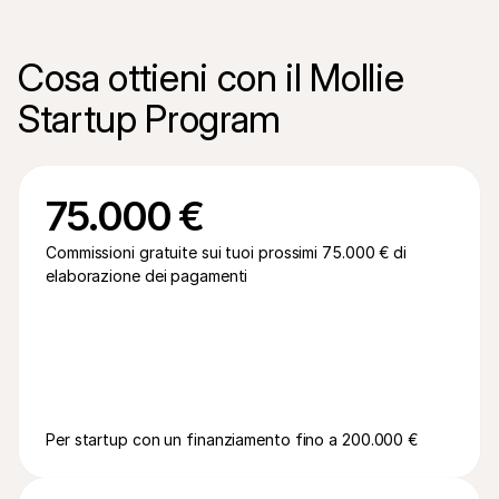
Per acquirenti
Scopri perché Mollie è sul tuo estratto conto bancario
Per i clienti di Mollie
Cosa ottieni con il Mollie 
Contatta il nostro team di supporto clienti
Contatta vendite
Startup Program
Scopri come possiamo aiutare il tuo business
75.000 €
Commissioni gratuite sui tuoi prossimi 75.000 € di 
elaborazione dei pagamenti
Per startup con un finanziamento fino a 200.000 €