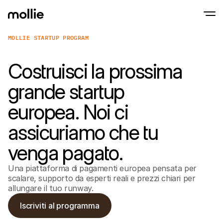
MOLLIE STARTUP PROGRAM
Accetta pagamenti
Costruisci la prossima
Pagamenti online
Tap to Pay su iPhone
Inizia ora
Accetta e gestisci i p
Accettate pagamenti contactless direttam
grande startup
online
Pagamenti di pers
europea. Noi ci
Accetta pagamenti con
dispositivi
Checkout
assicuriamo che tu
Offri un checkout ott
la conversione
Pagamenti ricorren
venga pagato.
Raccogli pagamenti ric
abbonamenti
Una piattaforma di pagamenti europea pensata per
Acceptance & Risk
scalare, supporto da esperti reali e prezzi chiari per
Previeni le frodi e otti
conversione
allungare il tuo runway.
Partner
Per agenzie
Per 
Iscriviti al programma
Scopri il nostro Programma di partnership per agenzie
Esplor