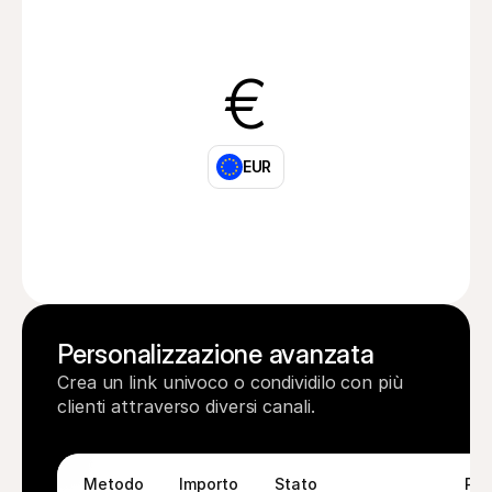
€
EUR
Personalizzazione avanzata
Crea un link univoco o condividilo con più 
clienti attraverso diversi canali.
Metodo
Importo
Stato
Pa