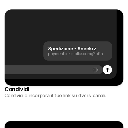
Per acquirenti
Scopri perché Mollie è sul tuo estratto conto bancario
Per i clienti di Mollie
Contatta il nostro team di supporto clienti
Contatta vendite
Scopri come possiamo aiutare il tuo business
Spedizione - Sneekrz
paymentlink.mollie.com/j2o9h
Condividi
Condividi o incorpora il tuo link su diversi canali.