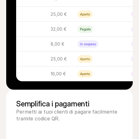
25,00 €
Aperto
Ina
32,00 €
Pagato
Ina
8,00 €
In sospeso
Ina
25,00 €
Aperto
Ina
16,00 €
Aperto
Ina
Semplifica i pagamenti
Permetti ai tuoi clienti di pagare facilmente 
tramite codice QR.