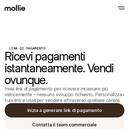
Accetta pagamenti
Pagamenti online
Tap to Pay su iPhone
Inizia ora
Accetta e gestisci i p
Accettate pagamenti contactless direttam
LINK DI PAGAMENTO
online
Ricevi pagamenti
Pagamenti di pers
Accetta pagamenti con
istantaneamente. Vendi
dispositivi
Checkout
Offri un checkout ott
ovunque.
la conversione
Pagamenti ricorren
Invia link di pagamento per ricevere incassare più
Raccogli pagamenti ric
abbonamenti
velocemente – nessuno sviluppo richiesto. Personalizza i
Acceptance & Risk
tuoi link e usali per vendere attraverso qualsiasi canale.
Previeni le frodi e otti
conversione
Inizia a generare link di pagamento
Partner
Per agenzie
Per 
Scopri il nostro Programma di partnership per agenzie
Esplor
Contatta il team commerciale