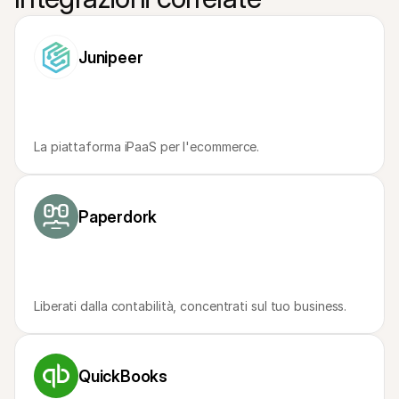
Per acquirenti
Scopri perché Mollie è sul tuo estratto conto bancario
Per i clienti di Mollie
Junipeer
Contatta il nostro team di supporto clienti
Contatta vendite
Scopri come possiamo aiutare il tuo business
La piattaforma iPaaS per l'ecommerce.
Paperdork
Liberati dalla contabilità, concentrati sul tuo business.
QuickBooks