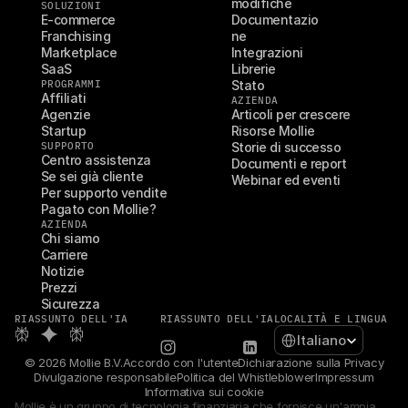
modifiche
SOLUZIONI
E-commerce
Documentazio
Franchising
ne
Marketplace
Integrazioni
SaaS
Librerie
PROGRAMMI
Stato
Affiliati
AZIENDA
Agenzie
Articoli per crescere
Startup
Risorse Mollie
SUPPORTO
Storie di successo
Centro assistenza
Documenti e report
Se sei già cliente
Webinar ed eventi
Per supporto vendite
Pagato con Mollie?
AZIENDA
Chi siamo
Carriere
Notizie
Prezzi
Sicurezza
RIASSUNTO DELL'IA
RIASSUNTO DELL'IA
LOCALITÀ E LINGUA
Select Language
Italiano
© 2026 Mollie B.V.
Accordo con l'utente
Dichiarazione sulla Privacy
Divulgazione responsabile
Politica del Whistleblower
Impressum
Informativa sui cookie
Mollie è un gruppo di tecnologia finanziaria che fornisce un'ampia 