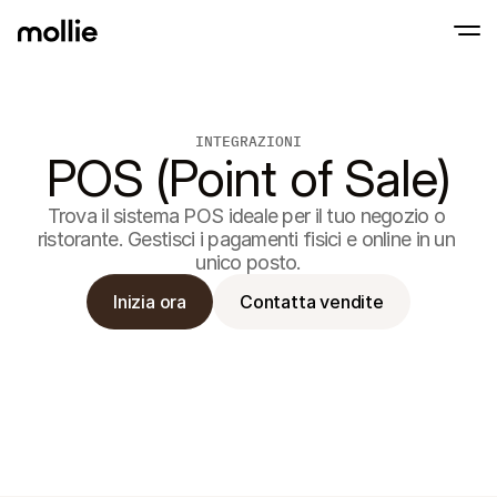
Accetta pagamenti
INTEGRAZIONI
Pagamenti online
POS (Point of Sale)
Tap to Pay su iPhone
Inizia ora
Accetta e gestisci i p
Accettate pagamenti contactless direttam
online
Pagamenti di pers
Trova il sistema POS ideale per il tuo negozio o 
Accetta pagamenti con
ristorante. Gestisci i pagamenti fisici e online in un 
dispositivi
unico posto.
Checkout
Offri un checkout ott
Inizia ora
Contatta vendite
la conversione
Pagamenti ricorren
Raccogli pagamenti ric
abbonamenti
Acceptance & Risk
Previeni le frodi e otti
conversione
Partner
Per agenzie
Per 
Scopri il nostro Programma di partnership per agenzie
Esplor