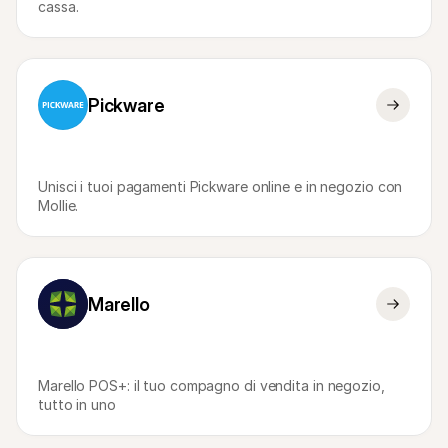
cassa.
Per acquirenti
Scopri perché Mollie è sul tuo estratto conto bancario
Per i clienti di Mollie
Contatta il nostro team di supporto clienti
Contatta vendite
Scopri come possiamo aiutare il tuo business
Pickware
Unisci i tuoi pagamenti Pickware online e in negozio con 
Mollie.
Marello
Marello POS+: il tuo compagno di vendita in negozio, 
tutto in uno