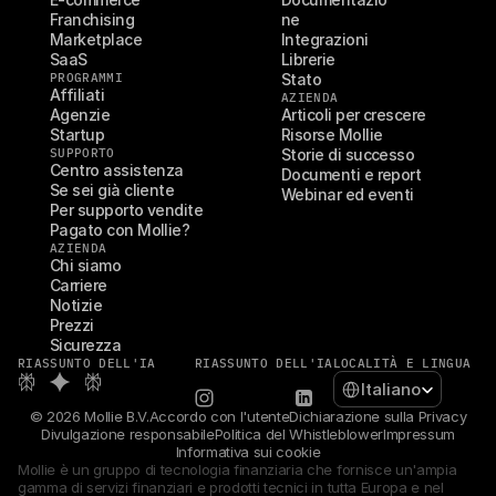
Franchising
ne
Marketplace
Integrazioni
SaaS
Librerie
PROGRAMMI
Stato
Affiliati
AZIENDA
Agenzie
Articoli per crescere
Startup
Risorse Mollie
SUPPORTO
Storie di successo
Centro assistenza
Documenti e report
Se sei già cliente
Webinar ed eventi
Per supporto vendite
Pagato con Mollie?
AZIENDA
Chi siamo
Carriere
Notizie
Prezzi
Sicurezza
RIASSUNTO DELL'IA
RIASSUNTO DELL'IA
LOCALITÀ E LINGUA
Select Language
Italiano
© 2026 Mollie B.V.
Accordo con l'utente
Dichiarazione sulla Privacy
Divulgazione responsabile
Politica del Whistleblower
Impressum
Informativa sui cookie
Mollie è un gruppo di tecnologia finanziaria che fornisce un'ampia 
gamma di servizi finanziari e prodotti tecnici in tutta Europa e nel 