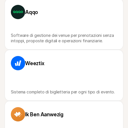
Per acquirenti
Scopri perché Mollie è sul tuo estratto conto bancario
Aqqo
Per i clienti di Mollie
Contatta il nostro team di supporto clienti
Contatta vendite
Scopri come possiamo aiutare il tuo business
Software di gestione dei venue per prenotazioni senza 
intoppi, proposte digitali e operazioni finanziarie.
Weeztix
Sistema completo di biglietteria per ogni tipo di evento.
Ik Ben Aanwezig