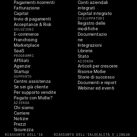
Pagamenti ricorrenti
Conti aziendali 
Fatturazione
integrati
Capital
Capital integrato
Invio di pagamenti
SVILUPPATORI
Registro delle 
Acceptance & Risk
modifiche
SOLUZIONI
E-commerce
Documentazio
Franchising
ne
Marketplace
Integrazioni
SaaS
Librerie
PROGRAMMI
Stato
Affiliati
AZIENDA
Agenzie
Articoli per crescere
Startup
Risorse Mollie
SUPPORTO
Storie di successo
Centro assistenza
Documenti e report
Se sei già cliente
Webinar ed eventi
Per supporto vendite
Pagato con Mollie?
AZIENDA
Chi siamo
Carriere
Notizie
Prezzi
Sicurezza
RIASSUNTO DELL'IA
RIASSUNTO DELL'IA
LOCALITÀ E LINGUA