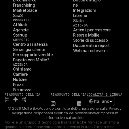
Franchising
ne
Marketplace
Integrazioni
SaaS
Librerie
PROGRAMMI
Stato
Affiliati
AZIENDA
Agenzie
Articoli per crescere
Startup
Risorse Mollie
SUPPORTO
Storie di successo
Centro assistenza
Documenti e report
Se sei già cliente
Webinar ed eventi
Per supporto vendite
Pagato con Mollie?
AZIENDA
Chi siamo
Carriere
Notizie
Prezzi
Sicurezza
RIASSUNTO DELL'IA
RIASSUNTO DELL'IA
LOCALITÀ E LINGUA
Select Language
Italiano
© 2026 Mollie B.V.
Accordo con l'utente
Dichiarazione sulla Privacy
Divulgazione responsabile
Politica del Whistleblower
Impressum
Informativa sui cookie
Mollie è un gruppo di tecnologia finanziaria che fornisce un'ampia 
gamma di servizi finanziari e prodotti tecnici in tutta Europa e nel 