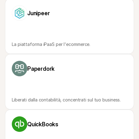
Per acquirenti
Scopri perché Mollie è sul tuo estratto conto bancario
Junipeer
Per i clienti di Mollie
Contatta il nostro team di supporto clienti
Contatta vendite
Scopri come possiamo aiutare il tuo business
La piattaforma iPaaS per l'ecommerce.
Paperdork
Liberati dalla contabilità, concentrati sul tuo business.
QuickBooks