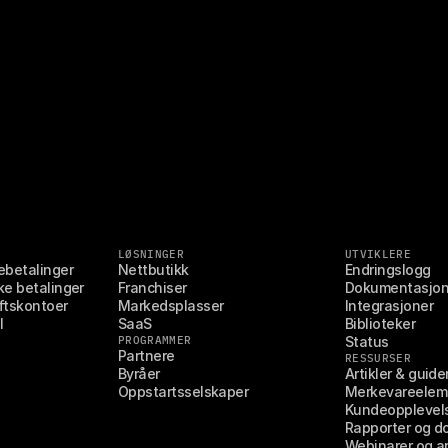
LØSNINGER
UTVIKLERE
ebetalinger
Nettbutikk
Endringslogg
ke betalinger
Franchiser
Dokumentasjo
ftskontoer
Markedsplasser
Integrasjoner
l
SaaS
Biblioteker
PROGRAMMER
Status
Partnere
RESSURSER
Byråer
Artikler & guide
Oppstartsselskaper
Merkevareelem
Kundeopplevel
Rapporter og d
Webinarer og a