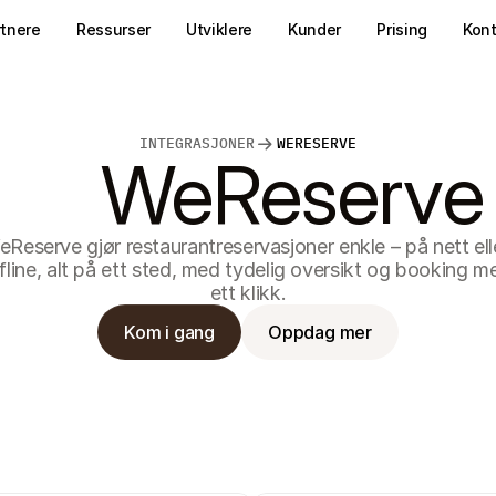
rtnere
Ressurser
Utviklere
Kunder
Prising
Kon
INTEGRASJONER
WERESERVE
WeReserve
Reserve gjør restaurantreservasjoner enkle – på nett elle
fline, alt på ett sted, med tydelig oversikt og booking me
ett klikk.
Kom i gang
Oppdag mer