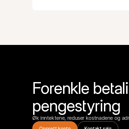
Forenkle betali
pengestyring
Øk inntektene, reduser kostnadene og adm
Opprett konto
Kontakt salg