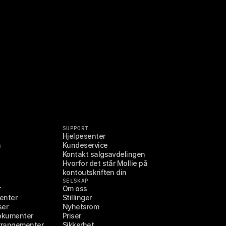
SUPPORT
Hjelpesenter
n
Kundeservice
Kontakt salgsavdelingen
Hvorfor det står Mollie på 
kontoutskriften din
SELSKAP
r
Om oss
enter
Stillinger
ser
Nyhetsrom
okumenter
Priser
rrangementer
Sikkerhet