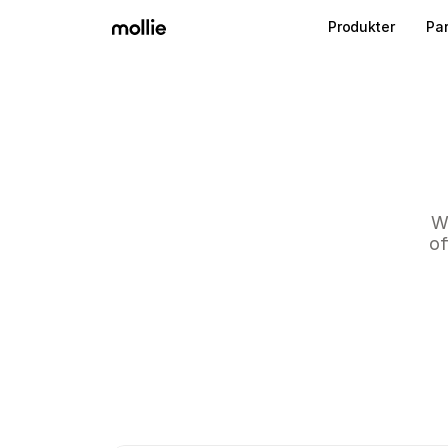
Produkter
Pa
We
of