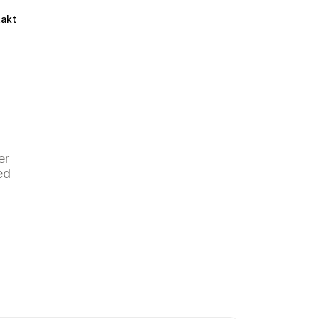
takt
r 
d 