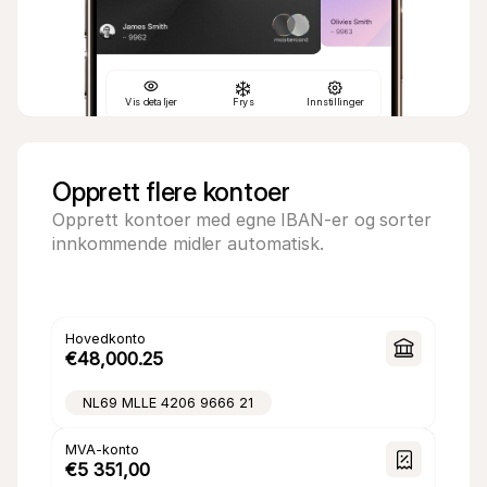
Vis detaljer
Frys
Innstillinger
13. mars
13. mars
−€324,80
−€320.00
Google Ads
Makro
2%
2 %
Opprett flere kontoer
−€18,20
−€200,00
Opprett kontoer med egne IBAN-er og sorter 
Claude Code
Albert H
2%
2 %
innkommende midler automatisk.
−€189.00
−€18,50
Idé
Gamma
2%
2 %
−€42.50
−€220.00
TikTok-annonser
IKEA
2%
2 %
Hovedkonto
€48,000.25
−€6,90
−€79,00
Shopify
Bol.com 
2%
2 %
NL69 MLLE 4206 9666 21
Hjem
Salg
Kontoer
Kort
Bla gjennom
late
Kiosk
Utendørs
Aktiv
Aktiv
MVA-konto
€5 351,00