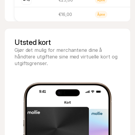
Åpne
€16,00
Åpne
Utsted kort
Gjør det mulig for merchantene dine å 
håndtere utgiftene sine med virtuelle kort og 
utgiftsgrenser.
9:41
9:41
Kort