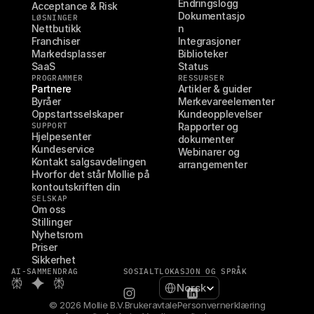
Endringslogg
Acceptance & Risk
Dokumentasjo
LØSNINGER
Nettbutikk
n
Franchiser
Integrasjoner
Markedsplasser
Biblioteker
SaaS
Status
PROGRAMMER
RESSURSER
Partnere
Artikler & guider
Byråer
Merkevareelementer
Oppstartsselskaper
Kundeopplevelser
SUPPORT
Rapporter og 
Hjelpesenter
dokumenter
Kundeservice
Webinarer og 
Kontakt salgsavdelingen
arrangementer
Hvorfor det står Mollie på 
kontoutskriften din
SELSKAP
Om oss
Stillinger
Nyhetsrom
Priser
Sikkerhet
AI-SAMMENDRAG
SOSIALT
LOKASJON OG SPRÅK
Select Language
Norsk
© 2026 Mollie B.V.
Brukeravtale
Personvernerklæring