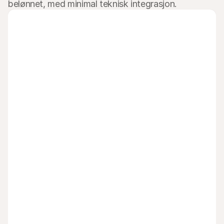
belønnet, med minimal teknisk integrasjon.
Få belønning for henvisninger
Anbefal Mollie til kundene dine og få betalt.