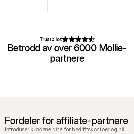
For shoppere
Finn ut hvorfor Mollie vises på kontoutskriften din
For Mollie-kunder
Ta kontakt med vårt kundestøtteteam
Kontakt salg
Oppdag hvordan vi kan hjelpe bedriften din
Trustpilot
Betrodd av over 6000 Mollie-
partnere
Fordeler for affiliate-partnere
Introduser kundene dine for bedriftskontoer og bli 