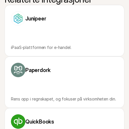
For shoppere
Finn ut hvorfor Mollie vises på kontoutskriften din
For Mollie-kunder
Ta kontakt med vårt kundestøtteteam
Junipeer
Kontakt salg
Oppdag hvordan vi kan hjelpe bedriften din
iPaaS-plattformen for e-handel.
Paperdork
Rens opp i regnskapet, og fokuser på virksomheten din.
QuickBooks