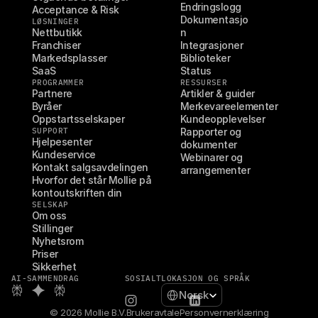
Endringslogg
Acceptance & Risk
Dokumentasjo
LØSNINGER
Nettbutikk
n
Franchiser
Integrasjoner
Markedsplasser
Biblioteker
SaaS
Status
PROGRAMMER
RESSURSER
Partnere
Artikler & guider
Byråer
Merkevareelementer
Oppstartsselskaper
Kundeopplevelser
SUPPORT
Rapporter og 
Hjelpesenter
dokumenter
Kundeservice
Webinarer og 
Kontakt salgsavdelingen
arrangementer
Hvorfor det står Mollie på 
kontoutskriften din
SELSKAP
Om oss
Stillinger
Nyhetsrom
Priser
Sikkerhet
AI-SAMMENDRAG
SOSIALT
LOKASJON OG SPRÅK
Select Language
Norsk
© 2026 Mollie B.V.
Brukeravtale
Personvernerklæring