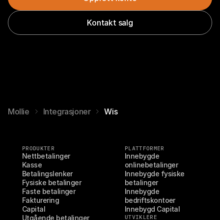
Kontakt salg
Mollie
Integrasjoner
Wis
PRODUKTER
PLATTFORMER
Nettbetalinger
Innebygde 
Kasse
onlinebetalinger
Betalingslenker
Innebygde fysiske 
Fysiske betalinger
betalinger
Faste betalinger
Innebygde 
Fakturering
bedriftskontoer
Capital
Innebygd Capital
Utgående betalinger
UTVIKLERE