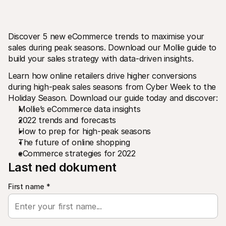
Discover 5 new eCommerce trends to maximise your 
sales during peak seasons. Download our Mollie guide to 
build your sales strategy with data-driven insights.
Learn how online retailers drive higher conversions 
Tekniske ressurser
Mollie 
Utviklerportal
Doku
during high-peak sales seasons from Cyber Week to the 
Oppdag utviklerressurser og oppdateringer
Utfors
Holiday Season. Download our guide today and discover:
Biblioteker
Statu
Mollie’s eCommerce data insights
Integrer Mollie med ferdige biblioteker
Sjekk
Discord-fellesskap
Endri
2022 trends and forecasts
Bli med i vårt utviklerfellesskap
Les om
How to prep for high-peak seasons
Om Mollie
Mollie-
The future of online shopping
Priser
Artik
eCommerce strategies for 2022
Se våre priser
Oppdag
bedrif
Om oss
Last ned dokument
Sukse
Les mer om vår historie og våre 
verdier
Se hvo
First name
Nyheter
*
Papir
Les siste nytt fra Mollie
Last n
Stillinger
Kom og jobb hos oss - vi ansetter!
Kontakt