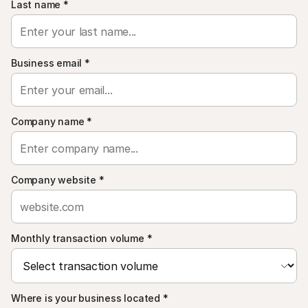
Last name
For shoppere
*
Finn ut hvorfor Mollie vises på kontoutskriften din
For Mollie-kunder
Ta kontakt med vårt kundestøtteteam
Kontakt salg
Business email
*
Oppdag hvordan vi kan hjelpe bedriften din
Company name
*
Company website
*
Monthly transaction volume
*
Where is your business located
*