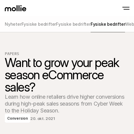
Nyheter
Fysiske bedrifter
Fysiske bedrifter
Fysiske bedrifter
Web
Motta betalinger
Nettbetalinger
Tap to Pay på iPhone
Les mer
Aksepter og administr
Aksepter kontaktløse betalinger direkte på
nettbetalinger
PAPERS
Fysiske betalinger
Want to grow your peak 
Motta betalinger med 
og enheter
season eCommerce 
Kasse
Tilby en betalingspros
optimalisert for konve
sales?
Gjentakende betal
Samle inn gjentakende
Learn how online retailers drive higher conversions 
abonnementsbetalin
Acceptance & Risk
during high-peak sales seasons from Cyber Week 
Forhindre svindel og o
to the Holiday Season.
konvertering
Partnere
20. okt. 2021
Conversion
For byråer
For S
Lær om vårt Agency Partner Program
Utfors