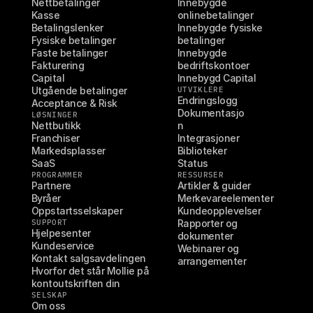
Nettbetalinger
Innebygde 
Kasse
onlinebetalinger
Betalingslenker
Innebygde fysiske 
Fysiske betalinger
betalinger
Faste betalinger
Innebygde 
Fakturering
bedriftskontoer
Capital
Innebygd Capital
Utgående betalinger
UTVIKLERE
Endringslogg
Acceptance & Risk
Dokumentasjo
LØSNINGER
Nettbutikk
n
Franchiser
Integrasjoner
Markedsplasser
Biblioteker
SaaS
Status
PROGRAMMER
RESSURSER
Partnere
Artikler & guider
Byråer
Merkevareelementer
Oppstartsselskaper
Kundeopplevelser
SUPPORT
Rapporter og 
Hjelpesenter
dokumenter
Kundeservice
Webinarer og 
Kontakt salgsavdelingen
arrangementer
Hvorfor det står Mollie på 
kontoutskriften din
SELSKAP
Om oss