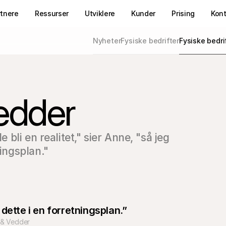
rtnere
Ressurser
Utviklere
Kunder
Prising
Kon
Nyheter
Fysiske bedrifter
Fysiske bedri
edder
 bli en realitet," sier Anne, "så jeg 
ningsplan."
dette i en forretningsplan.”
 & Vedder