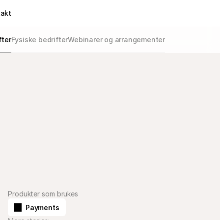
takt
fter
Fysiske bedrifter
Webinarer og arrangementer
Produkter som brukes
Payments