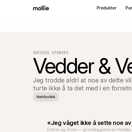
Produkter
Pa
SUCCESS STORIES
Vedder & V
Jeg trodde aldri at noe av dette ville
turte ikke å ta det med i en forret
Nettbutikk
«Jeg våget ikke å sette noe av 
Esther og Anne — grunnleggerne av Vedder