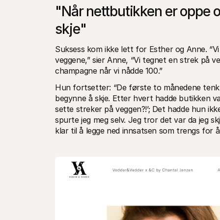
"Når nettbutikken er oppe og
skje"
Suksess kom ikke lett for Esther og Anne. “Vi 
veggene,” sier Anne, “Vi tegnet en strek på veg
champagne når vi nådde 100.”
Hun fortsetter: “De første to månedene tenkte 
begynne å skje. Etter hvert hadde butikken v
sette streker på veggen?!’; Det hadde hun ikke 
spurte jeg meg selv. Jeg tror det var da jeg s
klar til å legge ned innsatsen som trengs for å