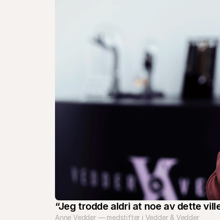
“Jeg trodde aldri at noe av dette ville 
Anne Vedder — medstifter i Vedder & Vedder