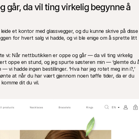
 går, da vil ting virkelig begynne å 
leide et kontor med glassvegger, og du kunne skrive på disse 
gen for hvert salg vi hadde, og vi ble enige om å sprette litt 
vi: Når nettbutikken er oppe og går — da vil ting virkelig 
ært oppe en stund, og jeg spurte søsteren min — ‘glemte du å
— vi hadde ingen bestillinger. ‘Hva har jeg rotet meg inn i?,’ 
kjønte at når du har vært gjennom noen tøffe tider, da er du 
 komme dit du vil.