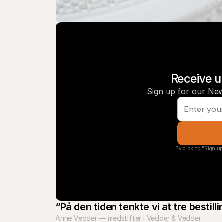
Receive u
Sign up for our New
By clicking "Sign up
“På den tiden tenkte vi at tre bestil
Anne Vedder — medstifter i Vedder & Vedder