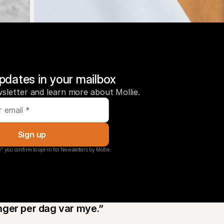
pdates in your mailbox
sletter and learn more about Mollie.
Sign up
" you confirm to opt-in for Newsletters by Mollie.
linger per dag var mye.”