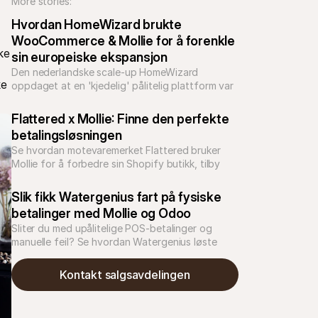
More stories:
Hvordan HomeWizard brukte 
WooCommerce & Mollie for å forenkle 
e 
sin europeiske ekspansjon
Den nederlandske scale-up HomeWizard 
e 
oppdaget at en 'kjedelig' pålitelig plattform var 
nøkkelen til å gjennomføre en svært ambisiøs 
europeisk ekspansjon med et slankt team.
Flattered x Mollie: Finne den perfekte 
betalingsløsningen
Se hvordan motevaremerket Flattered bruker 
Mollie for å forbedre sin Shopify butikk, tilby 
lokale betalingsalternativer og optimalisere 
kostnader for å ekspandere over hele Europa.
Slik fikk Watergenius fart på fysiske 
betalinger med Mollie og Odoo
Sliter du med upålitelige POS-betalinger og 
manuelle feil? Se hvordan Watergenius løste 
Kontakt salgsavdelingen