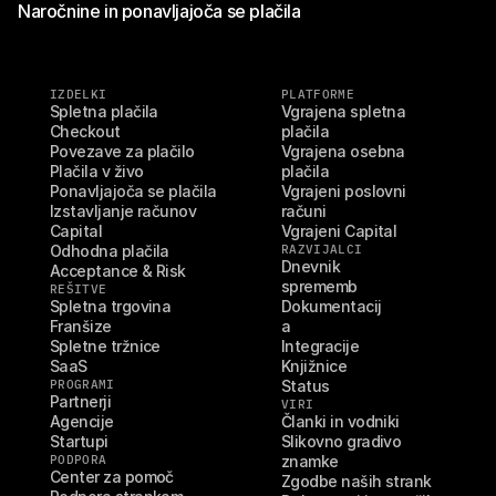
Naročnine in ponavljajoča se plačila
IZDELKI
PLATFORME
Spletna plačila
Vgrajena spletna 
Checkout
plačila
Povezave za plačilo
Vgrajena osebna 
Plačila v živo
plačila
Ponavljajoča se plačila
Vgrajeni poslovni 
Izstavljanje računov
računi
Capital
Vgrajeni Capital
Odhodna plačila
RAZVIJALCI
Dnevnik 
Acceptance & Risk
sprememb
REŠITVE
Spletna trgovina
Dokumentacij
Franšize
a
Spletne tržnice
Integracije
SaaS
Knjižnice
PROGRAMI
Status
Partnerji
VIRI
Agencije
Članki in vodniki
Startupi
Slikovno gradivo 
PODPORA
znamke
Center za pomoč
Zgodbe naših strank