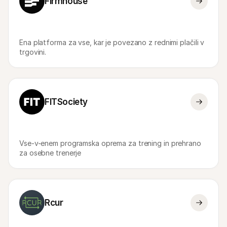
Firmhouse
Za kupce
Ugotovite, zakaj se Mollie pojavlja na vašem bančnem 
izpisku
Za stranke Mollie
Povežite se z našo ekipo za podporo strankam
Ena platforma za vse, kar je povezano z rednimi plačili v 
Kontaktirajte prodajo
trgovini.
Odkrijte, kako lahko pomagamo vašemu podjetju
FITSociety
Vse-v-enem programska oprema za trening in prehrano 
za osebne trenerje
Rcur