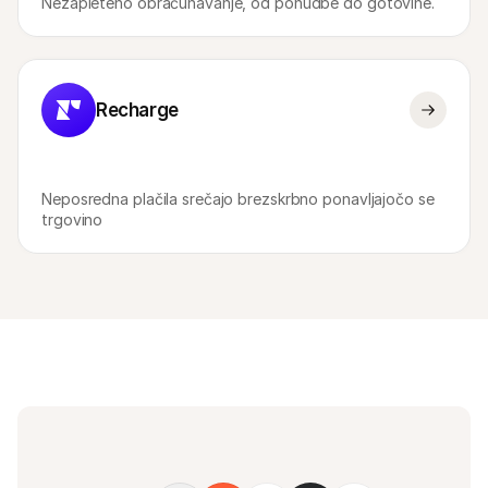
Nezapleteno obračunavanje, od ponudbe do gotovine.
Recharge
Neposredna plačila srečajo brezskrbno ponavljajočo se 
trgovino