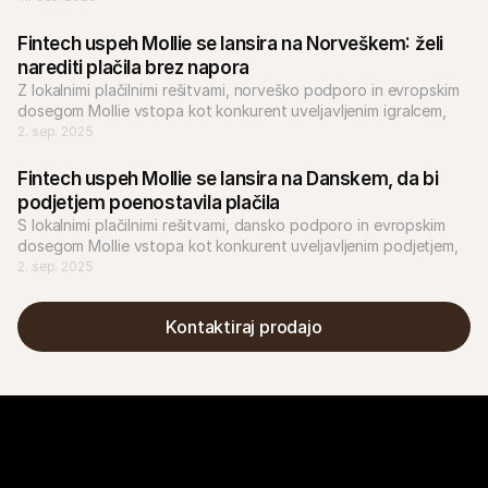
Fintech uspeh Mollie se lansira na Norveškem: želi 
narediti plačila brez napora
Z lokalnimi plačilnimi rešitvami, norveško podporo in evropskim 
dosegom Mollie vstopa kot konkurent uveljavljenim igralcem, 
kot je Nets.
2. sep. 2025
Fintech uspeh Mollie se lansira na Danskem, da bi 
podjetjem poenostavila plačila
S lokalnimi plačilnimi rešitvami, dansko podporo in evropskim 
dosegom Mollie vstopa kot konkurent uveljavljenim podjetjem, 
kot je Nets.
2. sep. 2025
Kontaktiraj prodajo