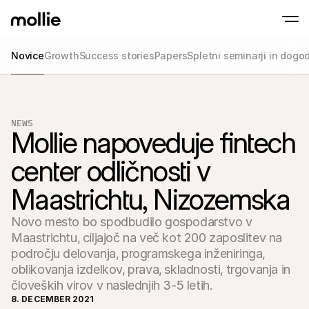
Novice
Growth
Success stories
Papers
Spletni seminarji in dogo
Sprejmite plačila
Spletna plačila
Prisloni in Plačaj na IPhone
Izvedite več
Sprejmite in upravljajt
Sprejmite brezstična plačila neposredno na
NEWS
plačila
Mollie napoveduje fintech 
Fizična plačila
Sprejemajte plačila s t
napravami
center odličnosti v 
Checkout
Ponudite Checkout, ki 
Maastrichtu, Nizozemska
optimiziran za prodaj
Ponavljajoča se pla
Zbirajte redna in naro
Novo mesto bo spodbudilo gospodarstvo v
Sprejemanje & Tve
Maastrichtu‚ ciljajoč na več kot 200 zaposlitev na
Preprečite goljufije in 
področju delovanja‚ programskega inženiringa‚
konverzijo
Partnerji
oblikovanja izdelkov‚ prava‚ skladnosti‚ trgovanja in
Za agencije
Za Sa
človeških virov v naslednjih 3-5 letih.
Spoznajte naš program partnerskih agencij
Razisk
8. DECEMBER 2021