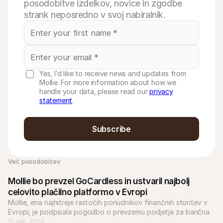
posodobitve izdelkov, novice in zgodbe
strank neposredno v svoj nabiralnik.
Yes, I’d like to receive news and updates from
Mollie. For more information about how we
handle your data, please read our
privacy
statement
.
Subscribe
Več posodobitev
Mollie bo prevzel GoCardless in ustvaril najbolj 
celovito plačilno platformo v Evropi
Mollie, ena najhitreje rastočih ponudnikov finančnih storitev v 
Evropi, je podpisala pogodbo o prevzemu podjetja za bančna 
plačila GoCardless.
11. dec. 2025