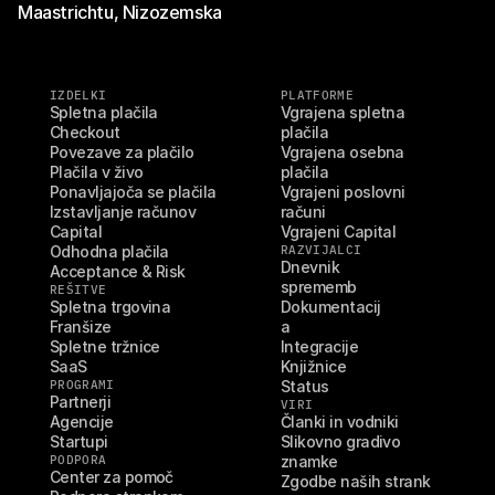
Maastrichtu, Nizozemska
IZDELKI
PLATFORME
Spletna plačila
Vgrajena spletna 
Checkout
plačila
Povezave za plačilo
Vgrajena osebna 
Plačila v živo
plačila
Ponavljajoča se plačila
Vgrajeni poslovni 
Izstavljanje računov
računi
Capital
Vgrajeni Capital
Odhodna plačila
RAZVIJALCI
Dnevnik 
Acceptance & Risk
sprememb
REŠITVE
Spletna trgovina
Dokumentacij
Franšize
a
Spletne tržnice
Integracije
SaaS
Knjižnice
PROGRAMI
Status
Partnerji
VIRI
Agencije
Članki in vodniki
Startupi
Slikovno gradivo 
PODPORA
znamke
Center za pomoč
Zgodbe naših strank