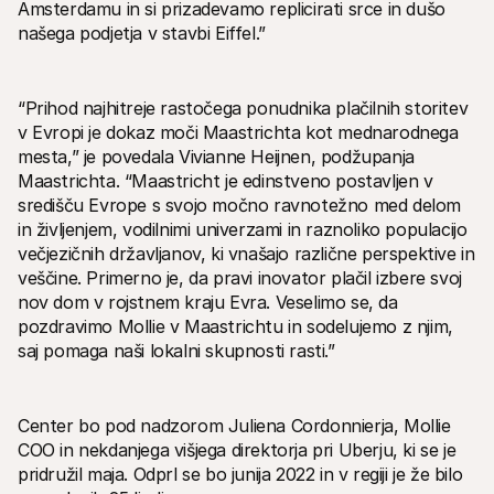
Amsterdamu in si prizadevamo replicirati srce in dušo 
našega podjetja v stavbi Eiffel.”
“Prihod najhitreje rastočega ponudnika plačilnih storitev 
v Evropi je dokaz moči Maastrichta kot mednarodnega 
mesta,” je povedala Vivianne Heijnen, podžupanja 
Maastrichta. “Maastricht je edinstveno postavljen v 
središču Evrope s svojo močno ravnotežno med delom 
in življenjem, vodilnimi univerzami in raznoliko populacijo 
večjezičnih državljanov, ki vnašajo različne perspektive in 
veščine. Primerno je, da pravi inovator plačil izbere svoj 
nov dom v rojstnem kraju Evra. Veselimo se, da 
pozdravimo Mollie v Maastrichtu in sodelujemo z njim, 
saj pomaga naši lokalni skupnosti rasti.”
Center bo pod nadzorom Juliena Cordonnierja, Mollie 
COO in nekdanjega višjega direktorja pri Uberju, ki se je 
pridružil maja. Odprl se bo junija 2022 in v regiji je že bilo 