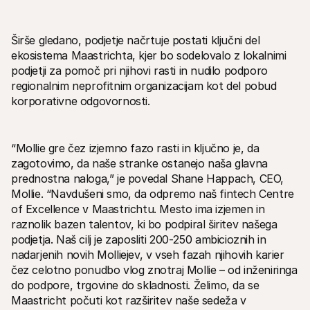
Širše gledano, podjetje načrtuje postati ključni del 
ekosistema Maastrichta, kjer bo sodelovalo z lokalnimi 
podjetji za pomoč pri njihovi rasti in nudilo podporo 
regionalnim neprofitnim organizacijam kot del pobud 
korporativne odgovornosti.
“Mollie gre čez izjemno fazo rasti in ključno je, da 
zagotovimo, da naše stranke ostanejo naša glavna 
prednostna naloga,” je povedal Shane Happach, CEO, 
Mollie. “Navdušeni smo, da odpremo naš fintech Centre 
of Excellence v Maastrichtu. Mesto ima izjemen in 
raznolik bazen talentov, ki bo podpiral širitev našega 
podjetja. Naš cilj je zaposliti 200-250 ambicioznih in 
nadarjenih novih Molliejev, v vseh fazah njihovih karier 
čez celotno ponudbo vlog znotraj Mollie – od inženiringa 
do podpore, trgovine do skladnosti. Želimo, da se 
Maastricht počuti kot razširitev naše sedeža v 