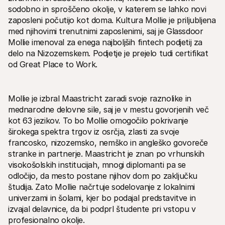
Za kupce
sodobno in sproščeno okolje, v katerem se lahko novi 
Ugotovite, zakaj se Mollie pojavlja na vašem bančnem 
zaposleni počutijo kot doma. Kultura Mollie je priljubljena 
izpisku
Za stranke Mollie
med njihovimi trenutnimi zaposlenimi, saj je Glassdoor 
Povežite se z našo ekipo za podporo strankam
Mollie imenoval za enega najboljših fintech podjetij za 
Kontaktirajte prodajo
delo na Nizozemskem. Podjetje je prejelo tudi certifikat 
Odkrijte, kako lahko pomagamo vašemu podjetju
od Great Place to Work.
Mollie je izbral Maastricht zaradi svoje raznolike in 
mednarodne delovne sile, saj je v mestu govorjenih več 
kot 63 jezikov. To bo Mollie omogočilo pokrivanje 
širokega spektra trgov iz osrčja, zlasti za svoje 
francosko, nizozemsko, nemško in angleško govoreče 
stranke in partnerje. Maastricht je znan po vrhunskih 
visokošolskih institucijah, mnogi diplomanti pa se 
odločijo, da mesto postane njihov dom po zaključku 
študija. Zato Mollie načrtuje sodelovanje z lokalnimi 
univerzami in šolami, kjer bo podajal predstavitve in 
izvajal delavnice, da bi podprl študente pri vstopu v 
profesionalno okolje.