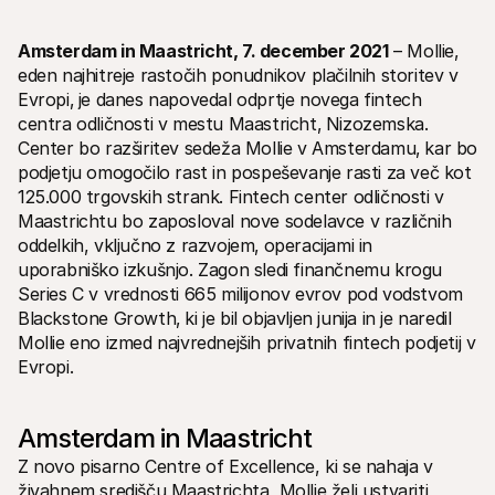
Amsterdam in Maastricht‚ 7. december 2021
 – Mollie‚ 
eden najhitreje rastočih ponudnikov plačilnih storitev v 
Evropi‚ je danes napovedal odprtje novega fintech 
centra odličnosti v mestu Maastricht‚ Nizozemska. 
Center bo razširitev sedeža Mollie v Amsterdamu‚ kar bo 
Tehnični viri
Mollie 
Portal za razvijalce
Docs
podjetju omogočilo rast in pospeševanje rasti za več kot 
Odkrijte vire za razvijalce in posodobitve
Razišč
125.000 trgovskih strank. Fintech center odličnosti v 
Knjižnice
Statu
Maastrichtu bo zaposloval nove sodelavce v različnih 
Integrirajte Mollie z že pripravljenimi knjižnicami
Prever
Discord skupnost
Dnev
oddelkih, vključno z razvojem‚ operacijami in 
Pridružite se naši skupnosti razvijalcev
Preber
uporabniško izkušnjo. Zagon sledi finančnemu krogu 
O Mollie
Mollie 
Series C v vrednosti 665 milijonov evrov pod vodstvom 
Cenik
Člank
Blackstone Growth‚ ki je bil objavljen junija in je naredil 
Oglej si naše cene
Odkrij
vašem
O nas
Mollie eno izmed najvrednejših privatnih fintech podjetij v 
Uspe
Izvedite več o naši zgodbi in 
Evropi.
vrednotah
Poglej
stran
Novice
Doku
Preberite najnovejše novice iz 
Mollie
Prene
Amsterdam in Maastricht
Kariera
Z novo pisarno Centre of Excellence, ki se nahaja v 
Pridružite se nam - zaposlujemo!
Kontakt
živahnem središču Maastrichta, Mollie želi ustvariti 