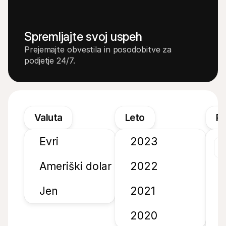
Spremljajte svoj uspeh
Prejemajte obvestila in posodobitve za 
podjetje 24/7.
Valuta
Leto
Pe
Evri
2023
2
Ameriški dolar
2022
Jen
2021
1
2
2020