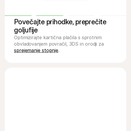
Povečajte prihodke, preprečite 
goljufije
Optimizirajte kartična plačila s sprotnim 
obvladovanjem povračil, 3DS in orodji za 
sprejemanje stopnje
.
Marina
Claudia
Finance
Thomas
Joris
Finance