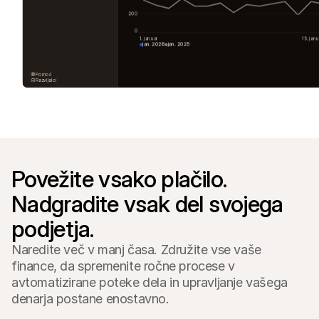
Za kupce
200
Ugotovite, zakaj se Mollie pojavlja na vašem bančnem 
izpisku
0
Za stranke Mollie
1. januar
15. janu
jan. 2026
jan. 2025
Povežite se z našo ekipo za podporo strankam
Kontaktirajte prodajo
Pomoč
Odkrijte, kako lahko pomagamo vašemu podjetju
Razvijalci
Povežite vsako plačilo. 
Nadgradite vsak del svojega 
podjetja.
Naredite več v manj časa. Združite vse vaše
finance, da spremenite ročne procese v
avtomatizirane poteke dela in upravljanje vašega
denarja postane enostavno.