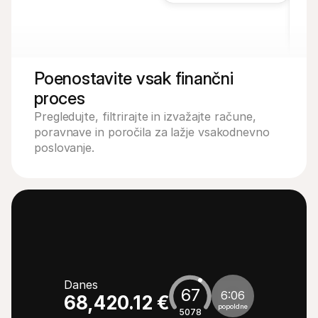
Poenostavite vsak finančni 
proces
Pregledujte, filtrirajte in izvažajte račune, 
poravnave in poročila za lažje vsakodnevno 
poslovanje.
Danes
67
6:06
68,420.12 €
popoldne
50
78