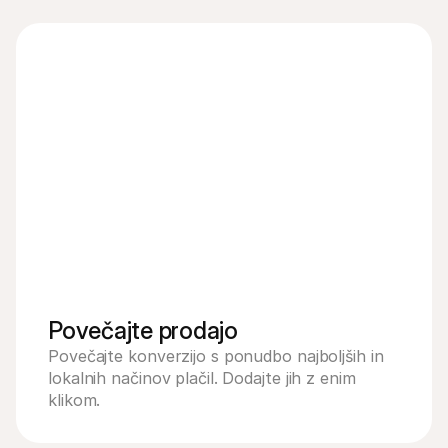
Mastercard
Amer
PayPal
Vouc
Povečajte prodajo
Povečajte konverzijo s ponudbo najboljših in 
lokalnih načinov plačil. Dodajte jih z enim 
klikom.