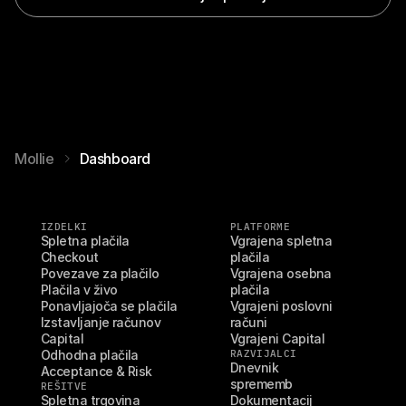
informiranih strateških odločitev.
Mollie
Dashboard
IZDELKI
PLATFORME
Spletna plačila
Vgrajena spletna 
Checkout
plačila
Povezave za plačilo
Vgrajena osebna 
Plačila v živo
plačila
Ponavljajoča se plačila
Vgrajeni poslovni 
Izstavljanje računov
računi
Capital
Vgrajeni Capital
Odhodna plačila
RAZVIJALCI
Dnevnik 
Acceptance & Risk
sprememb
REŠITVE
Spletna trgovina
Dokumentacij