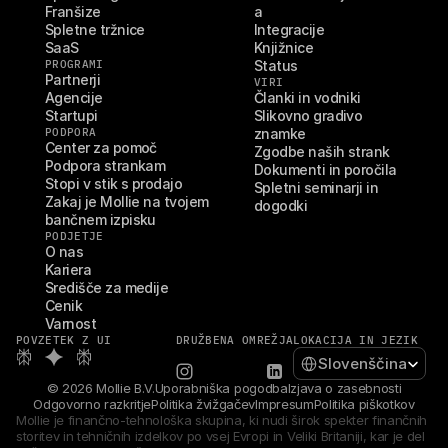
Franšize
a
Spletne tržnice
Integracije
SaaS
Knjižnice
PROGRAMI
Status
Partnerji
VIRI
Agencije
Članki in vodniki
Startupi
Slikovno gradivo 
PODPORA
znamke
Center za pomoč
Zgodbe naših strank
Podpora strankam
Dokumenti in poročila
Stopi v stik s prodajo
Spletni seminarji in 
Zakaj je Mollie na tvojem 
dogodki
bančnem izpisku
PODJETJE
O nas
Kariera
Središče za medije
Cenik
Varnost
POVZETEK Z UI
DRUŽBENA OMREŽJA
LOKACIJA IN JEZIK
Select Language
Slovenščina
© 2026 Mollie B.V.
Uporabniška pogodba
Izjava o zasebnosti
Odgovorno razkritje
Politika žvižgačev
Impresum
Politika piškotkov
Mollie je finančno-tehnološka skupina, ki nudi širok spekter finančnih 
storitev in tehničnih izdelkov po vsej Evropi in Veliki Britaniji, kar je del 