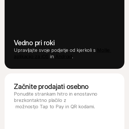
Vedno pri roki
Upravljajte svoje podjetje od kjerkoli s 
Mollie 
aplikacijo za iOS
 in 
Android
.
Začnite prodajati osebno
Ponudite strankam hitro in enostavno 
brezkontaktno plačilo z 
 možnostjo Tap to Pay in QR kodami.