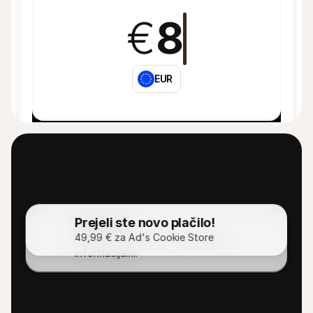
€
8
EUR
Prejeli ste novo plačilo!
Obvestilo
Obvestilo
49,99 € za Ad's Cookie Store
Ostanite na tekočem s sprotnimi 
Ostanite na tekočem s sprotnimi 
informacijami.
informacijami.