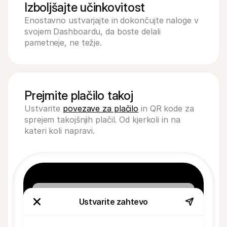
Izboljšajte učinkovitost
Enostavno ustvarjajte in dokončujte naloge v 
svojem Dashboardu, da boste delali 
pametneje, ne težje.
Prejmite plačilo takoj
Ustvarite 
povezave za plačilo
 in QR kode za 
sprejem takojšnjih plačil. Od kjerkoli in na 
kateri koli napravi.
Ustvarite zahtevo