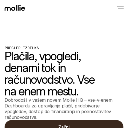
Sprejmite plačila
Spletna plačila
Prisloni in Plačaj na IPhone
Izvedite več
Sprejmite in upravljajt
PREGLED IZDELKA
Sprejmite brezstična plačila neposredno na
Plačila, vpogledi,
plačila
Fizična plačila
Sprejemajte plačila s t
denarni tok in
napravami
Checkout
računovodstvo. Vse
Ponudite Checkout, ki 
optimiziran za prodaj
Ponavljajoča se pla
na enem mestu.
Zbirajte redna in naro
Sprejemanje & Tve
Dobrodošli v vašem novem Mollie HQ – vse-v-enem
Preprečite goljufije in 
konverzijo
Dashboardu za upravljanje plačil, pridobivanje
Partnerji
vpogledov, dostop do financiranja in poenostavitev
Za agencije
Za Sa
računovodstva.
Spoznajte naš program partnerskih agencij
Razisk
Začni