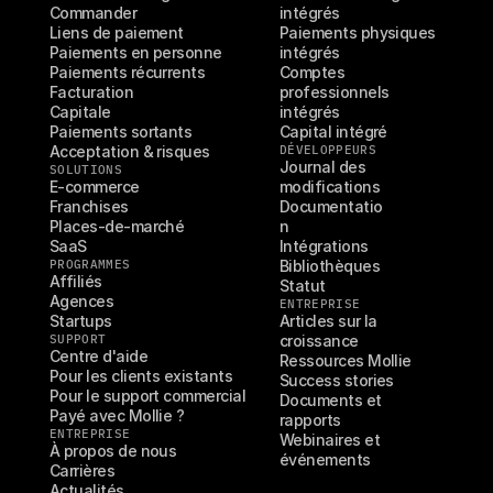
Commander
intégrés
Liens de paiement
Paiements physiques 
Paiements en personne
intégrés
Paiements récurrents
Comptes 
Facturation
professionnels 
Capitale
intégrés
Paiements sortants
Capital intégré
Acceptation & risques
DÉVELOPPEURS
Journal des 
SOLUTIONS
E-commerce
modifications
Franchises
Documentatio
Places-de-marché
n
SaaS
Intégrations
PROGRAMMES
Bibliothèques
Affiliés
Statut
Agences
ENTREPRISE
Startups
Articles sur la 
SUPPORT
croissance
Centre d'aide
Ressources Mollie
Pour les clients existants
Success stories
Pour le support commercial
Documents et 
Payé avec Mollie ?
rapports
ENTREPRISE
Webinaires et 
À propos de nous
événements
Carrières
Actualités