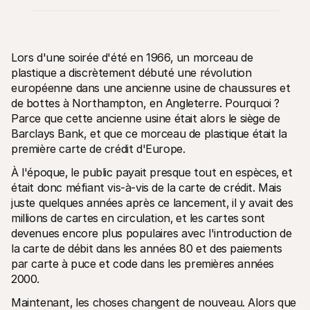
Lors d'une soirée d'été en 1966, un morceau de 
plastique a discrètement débuté une révolution 
européenne dans une ancienne usine de chaussures et 
Ressources techniques
API Mol
de bottes à Northampton, en Angleterre. Pourquoi ? 
Portail développeurs
Docu
Découvrez les ressources de développement et les mises à 
Explor
Parce que cette ancienne usine était alors le siège de 
jour
Statu
Barclays Bank, et que ce morceau de plastique était la 
Bibliothèques
Vérifi
première carte de crédit d'Europe.
Intégrez Mollie avec des packages prêts à l'emploi
Chan
Communauté Discord
Lisez 
À l'époque‚ le public payait presque tout en espèces‚ et 
Rejoignez notre communauté de développeurs
À propos de Mollie
Conten
était donc méfiant vis-à-vis de la carte de crédit. Mais 
Tarifs
Conna
juste quelques années après ce lancement‚ il y avait des 
Consultez nos tarifs
Découv
millions de cartes en circulation‚ et les cartes sont 
peuven
À propos
Témoi
devenues encore plus populaires avec l'introduction de 
Notre histoire et nos valeurs
 Découvrez comment nous aidons 
Actualités
la carte de débit dans les années 80 et des paiements 
nos cl
Lire les dernières actualités de 
par carte à puce et code dans les premières années 
Livre
Mollie
2000. 
Téléch
Nous rejoindre
Rejoignez notre équipe - nous 
Maintenant‚ les choses changent de nouveau. Alors que 
recrutons !