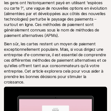
Contact
les gens ont historiquement payé en utilisant 'espèces 
Pour les consommateurs
ou carte ?', une vague de nouvelles options en évolution 
Découvrez pourquoi Mollie figure sur votre relevé bancaire
(alimentées par et développées aux côtés des nouvelles 
Pour les clients Mollie
Contactez notre équipe support
technologies) perturbe le paysage des paiements – 
Pour obtenir un devis
surtout en ligne. Ces méthodes de paiement sont 
Découvrez comment nous pouvons aider votre entreprise
généralement connues sous le nom de méthodes de 
paiement alternatives (APMs).
Bien sûr‚ les cartes restent un moyen de paiement 
exceptionnellement populaire. Mais‚ si vous dirigez une 
entreprise d'e-commerce‚ il est essentiel de comprendre 
ces différentes méthodes de paiement alternatives et ce 
qu'elles offrent tant aux consommateurs qu'à votre 
entreprise. Cet article explorera cela pour vous aider à 
prendre les bonnes décisions pour stimuler la 
croissance.