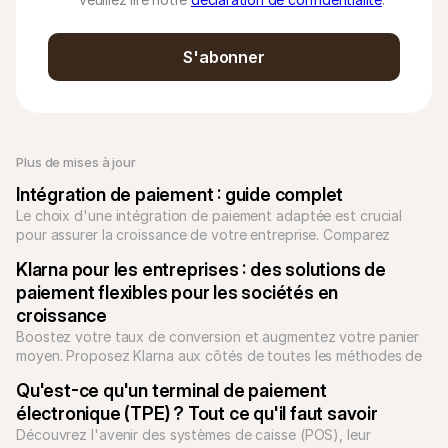
S'abonner
Plus de mises à jour
Intégration de paiement : guide complet
Le choix d'une intégration de paiement adaptée est crucial 
pour assurer la croissance de votre entreprise. Comparez 
intégrations directes, passerelles et PSP.
Klarna pour les entreprises : des solutions de 
paiement flexibles pour les sociétés en 
croissance
Boostez votre taux de conversion et augmentez votre panier 
moyen. Proposez Klarna aux côtés de toutes les méthodes de 
paiement locales avec Mollie. Unifiez votre checkout dès 
Qu'est-ce qu'un terminal de paiement 
aujourd'hui.
électronique (TPE) ? Tout ce qu'il faut savoir
Découvrez l'avenir des systèmes de caisse (POS), leur 