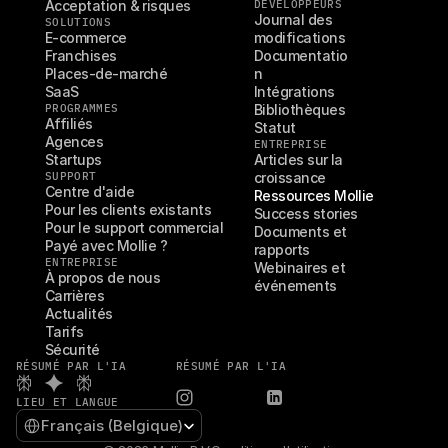
Acceptation & risques
DÉVELOPPEURS
Journal des 
SOLUTIONS
E-commerce
modifications
Franchises
Documentatio
Places-de-marché
n
SaaS
Intégrations
PROGRAMMES
Bibliothèques
Affiliés
Statut
Agences
ENTREPRISE
Startups
Articles sur la 
SUPPORT
croissance
Centre d'aide
Ressources Mollie
Pour les clients existants
Success stories
Pour le support commercial
Documents et 
Payé avec Mollie ?
rapports
ENTREPRISE
Webinaires et 
À propos de nous
événements
Carrières
Actualités
Tarifs
Sécurité
RÉSUMÉ PAR L'IA
RÉSUMÉ PAR L'IA
LIEU ET LANGUE
Select Language
Français (Belgique)