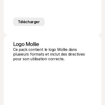
Contact
Pour les consommateurs
Découvrez pourquoi Mollie figure sur votre relevé bancaire
Pour les clients Mollie
Contactez notre équipe support
Pour obtenir un devis
Télécharger
Découvrez comment nous pouvons aider votre entreprise
Logo Mollie
Ce pack contient le logo Mollie dans 
plusieurs formats et inclut des directives 
pour son utilisation correcte.