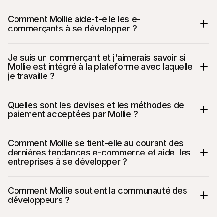
Comment Mollie aide-t-elle les e-
commerçants à se développer ?
Accès à un large éventail de méthodes de 
Je suis un commerçant et j'aimerais savoir si 
paiement européennes et internationales
Mollie est intégré à la plateforme avec laquelle 
Intégration rapide et simple avec les 
je travaille ?
principales plateformes e-commerce 
Une tarification transparente, sans frais 
cachés
Quelles sont les devises et les méthodes de 
Assistance localisée et service client 
paiement acceptées par Mollie ?
multilingue
Des outils pour aider les entreprises à se 
développer, y compris l'accès au capital et 
Comment Mollie se tient-elle au courant des 
des options de paiement flexibles
dernières tendances e-commerce et aide  les 
entreprises à se développer ?
Comment Mollie soutient la communauté des 
développeurs ?