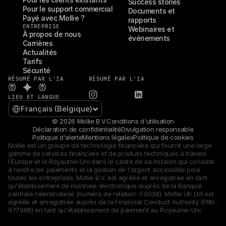
Success stories
Pour le support commercial
Documents et 
Payé avec Mollie ?
rapports
ENTREPRISE
Webinaires et 
À propos de nous
événements
Carrières
Actualités
Tarifs
Sécurité
RÉSUMÉ PAR L'IA
RÉSUMÉ PAR L'IA
LIEU ET LANGUE
Select Language
Français (Belgique)
© 2026 Mollie B.V.
Conditions d'utilisation
Déclaration de confidentialité
Divulgation responsable
Politique d'alerte
Mentions légales
Politique de cookies
Mollie est un groupe de technologie financière qui fournit une large 
gamme de services financiers et de produits techniques à travers 
l'Europe et le Royaume-Uni dans le cadre de sa mission qui consiste 
à rendre les paiements et la gestion de l'argent accessible pour 
toutes les entreprises. Mollie B.V. est agréée et enregistrée en tant 
qu'établissement de monnaie électronique auprès de la Banque 
centrale néerlandaise (numéro de relation : F0038). Mollie UK Ltd est 
agréée et enregistrée auprès de la Financial Conduct Authority (FRN : 
977968) en tant qu'établissement de paiement au Royaume-Uni.