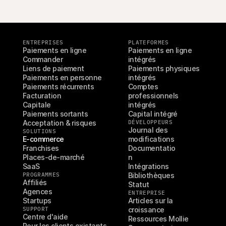
ENTREPRISES
PLATEFORMES
Paiements en ligne
Paiements en ligne 
Commander
intégrés
Liens de paiement
Paiements physiques 
Paiements en personne
intégrés
Paiements récurrents
Comptes 
Facturation
professionnels 
Capitale
intégrés
Paiements sortants
Capital intégré
Acceptation & risques
DÉVELOPPEURS
Journal des 
SOLUTIONS
E-commerce
modifications
Franchises
Documentatio
Places-de-marché
n
SaaS
Intégrations
PROGRAMMES
Bibliothèques
Affiliés
Statut
Agences
ENTREPRISE
Startups
Articles sur la 
SUPPORT
croissance
Centre d'aide
Ressources Mollie
Pour les clients existants