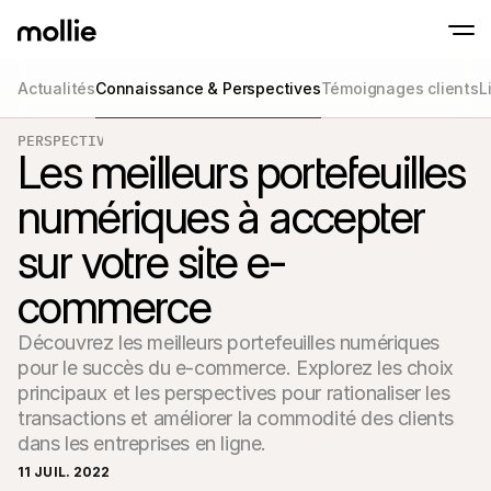
Actualités
Connaissance & Perspectives
Témoignages clients
L
Paiements
PERSPECTIVES
Paiements en ligne
Tap to Pay sur iPhone
Les meilleurs portefeuilles
En savoir plus
Acceptez et gérez d
Acceptez les paiements sans contact sur vot
Paiement en point
numériques à accepter
Encaissez des paiemen
de terminaux et périp
Checkout
sur votre site e-
Proposez un checkout
pour la conversion
commerce
Paiement récurren
Encaissez des paieme
récurrents et des a
Découvrez les meilleurs portefeuilles numériques 
Acceptance and Ri
pour le succès du e-commerce. Explorez les choix 
Empêchez la fraude et
taux de conversion
principaux et les perspectives pour rationaliser les 
transactions et améliorer la commodité des clients 
Partenaires
Pour 
dans les entreprises en ligne.
Pour les agences
Découv
En savoir plus sur notre Programme Partenaire Agence
11 JUIL. 2022
comm