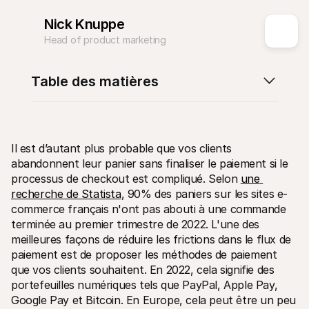
Nick Knuppe
Head of product marketing
Table des matières
Ressources techniques
API Mol
Portail développeurs
Docu
Découvrez les ressources de développement et les mises à 
Explor
jour
Statu
Bibliothèques
Vérifi
Il est d’autant plus probable que vos clients 
Intégrez Mollie avec des packages prêts à l'emploi
Chan
Communauté Discord
abandonnent leur panier sans finaliser le paiement si le 
Lisez 
Rejoignez notre communauté de développeurs
processus de checkout est compliqué. Selon 
une 
À propos de Mollie
Conten
recherche de Statista
, 90% des paniers sur les sites e-
Tarifs
Conna
commerce français n'ont pas abouti à une commande 
Consultez nos tarifs
Découv
peuven
À propos
terminée au premier trimestre de 2022. L'une des 
Témoi
Notre histoire et nos valeurs
meilleures façons de réduire les frictions dans le flux de 
 Découvrez comment nous aidons 
Actualités
paiement est de proposer les méthodes de paiement 
nos cl
Lire les dernières actualités de 
Livre
Mollie
que vos clients souhaitent. En 2022, cela signifie des 
Téléch
Nous rejoindre
portefeuilles numériques tels que PayPal, Apple Pay, 
Rejoignez notre équipe - nous 
Google Pay et Bitcoin. En Europe, cela peut être un peu 
recrutons !