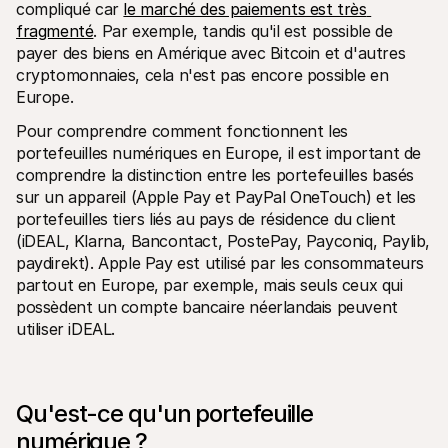
Contact
compliqué car 
le marché des paiements est très 
Pour les consommateurs
fragmenté
. Par exemple, tandis qu'il est possible de 
Découvrez pourquoi Mollie figure sur votre relevé bancaire
payer des biens en Amérique avec Bitcoin et d'autres 
Pour les clients Mollie
cryptomonnaies, cela n'est pas encore possible en 
Contactez notre équipe support
Pour obtenir un devis
Europe.  
Découvrez comment nous pouvons aider votre entreprise
Pour comprendre comment fonctionnent les 
portefeuilles numériques en Europe, il est important de 
comprendre la distinction entre les portefeuilles basés 
sur un appareil (Apple Pay et PayPal OneTouch) et les 
portefeuilles tiers liés au pays de résidence du client 
(iDEAL, Klarna, Bancontact, PostePay, Payconiq, Paylib, 
paydirekt). Apple Pay est utilisé par les consommateurs 
partout en Europe, par exemple, mais seuls ceux qui 
possèdent un compte bancaire néerlandais peuvent 
utiliser iDEAL.
Qu'est-ce qu'un portefeuille 
numérique ?