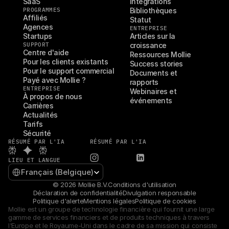
SaaS
Intégrations
PROGRAMMES
Bibliothèques
Affiliés
Statut
Agences
ENTREPRISE
Startups
Articles sur la 
SUPPORT
croissance
Centre d'aide
Ressources Mollie
Pour les clients existants
Success stories
Pour le support commercial
Documents et 
Payé avec Mollie ?
rapports
ENTREPRISE
Webinaires et 
À propos de nous
événements
Carrières
Actualités
Tarifs
Sécurité
RÉSUMÉ PAR L'IA
RÉSUMÉ PAR L'IA
LIEU ET LANGUE
Select Language
Français (Belgique)
© 2026 Mollie B.V.
Conditions d'utilisation
Déclaration de confidentialité
Divulgation responsable
Politique d'alerte
Mentions légales
Politique de cookies
Mollie est un groupe de technologie financière qui fournit une large 
gamme de services financiers et de produits techniques à travers 
l'Europe et le Royaume-Uni dans le cadre de sa mission qui consiste 