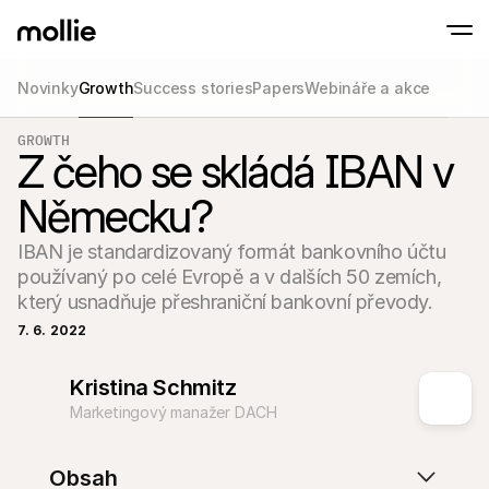
Novinky
Growth
Success stories
Papers
Webináře a akce
Přijímejte platby
GROWTH
Online platby
Z čeho se skládá IBAN v
Tap to Pay na iPhonu
Zjistit více
Přijímejte a spravujte 
Přijímejte bezkontaktní platby přímo na svém
Osobní platby
Německu?
Přijímejte platby pomo
a zařízení
Pokladna
IBAN je standardizovaný formát bankovního účtu 
Nabídněte online pokl
používaný po celé Evropě a v dalších 50 zemích, 
optimalizovanou pro 
který usnadňuje přeshraniční bankovní převody.
Opakované platby
Sbírejte opakované a 
7. 6. 2022
platby
Acceptance & Risk
Zabraňte podvodům a
Kristina Schmitz
optimalizujte konverz
Partneři
Marketingový manažer DACH
Pro 
Pro agentury
Prozko
Zjistěte více o našem partnerském programu pro agentury
comm
Obsah