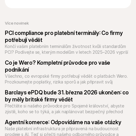
Více novinek
PCI compliance pro platební terminály: Co firmy 
potřebují vědět
Končí vašim platebním terminálům životnost kvůli standardům 
PCI? Podívejte se, kterým modelům v letech 2025–2026 vyprší 
Co je Wero? Kompletní průvodce pro vaše 
podnikání
Všechno, co evropské firmy potřebují vědět o platbách Wero. 
Prozkoumejte poplatky, rizika sporů a jak připravit svůj 
checkout na přechod.
Barclays ePDQ bude 31. března 2026 ukončen: co 
by měly britské firmy vědět
Přečtěte si našeho průvodce pro Spojené království, abyste 
zjistili, koho se to týká, a jak naplánovat bezpečný přechod 
dřív, než se platby přestanou zpracovávat.
Agentní komerce: Odpovídáme na vaše otázky
Naše platební infrastruktura je připravená na budoucnost 
prodeje s AI. Teď si přečti našeho odborného průvodce a 