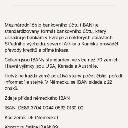
Mezinárodní číslo bankovního účtu (IBAN) je 
standardizovaný formát bankovního účtu, který 
usnadňuje bankám v Evropě a některých oblastech 
Technické zdroje
Mollie 
Portál pro vývojáře
Doku
Středního východu, severní Afriky a Karibiku provádět 
Objevte vývojářské zdroje a update
Prozko
převody kreditů a přímé inkasa. 
Knihovny
Stav
Integrujte Mollie pomocí připravených knihoven
Zkontr
Celkem jsou IBANy standardem ve 
více než 70 zemích
. 
Komunita na Discordu
Chan
Hlavní výjimky jsou USA, Kanada a Austrálie. 
Připojte se k naší komunitě vývojářů
Přečti
O Mollie
Obsah 
I když ne každá země používá stejný počet číslic, pořadí 
Ceník
Článk
informací je stejné. V Německu se IBAN skládá z 22 
Podívejte se na naše ceny
Objevt
vašem
O nás
znaků.
Příbě
Zjistěte více o našem příběhu a 
hodnotách
Podíve
Zde je příklad německého IBAN
zákaz
Novinky
Doku
Přečtěte si nejnovější zprávy od 
IBAN: DE89 3704 0044 0532 0130 00
Mollie
Stáhn
Kariéra
Kód země: DE (Německo)
Přidejte se k nám - hledáme nové 
kolegy!
Kontrolní číslice IBAN: 89