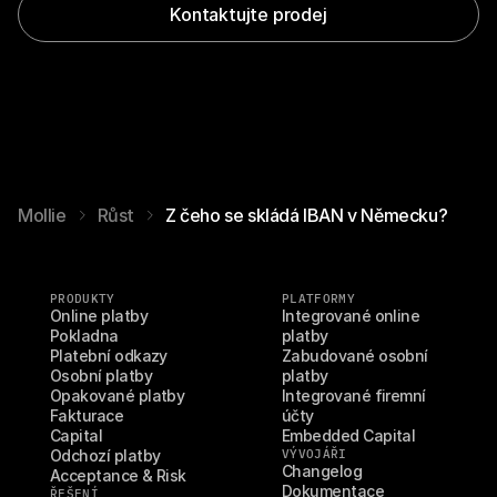
Kontaktujte prodej
Mollie
Růst
Z čeho se skládá IBAN v Německu?
PRODUKTY
PLATFORMY
Online platby
Integrované online 
Pokladna
platby
Platební odkazy
Zabudované osobní 
Osobní platby
platby
Opakované platby
Integrované firemní 
Fakturace
účty
Capital
Embedded Capital
Odchozí platby
VÝVOJÁŘI
Changelog
Acceptance & Risk
Dokumentace
ŘEŠENÍ