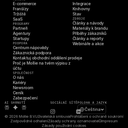
E-commerce
Integrace
Franšízy
Knihovny
Tržiště
Stav
SaaS
ZDROJE
Články a návody
PROGRAMY
Partneři
Materiály k brandu
Agentury
Příběhy zákazníků
Startupy
Články a reporty
PODPORA
Webináře a akce
Centrum nápovědy
Zákaznická podpora
Kontaktuj obchodní oddělení prodeje
Proč je Mollie na tvém výpisu z 
účtu
SPOLEČNOST
O nás
Kariéry
Newsroom
Ceník
Zabezpečení
AI SHRNUTÍ
SOCIÁLNÍ SÍTĚ
POLOHA A JAZYK
Select Language
Čeština
© 2026 Mollie B.V.
Uživatelská smlouva
Prohlášení o ochraně soukromí
Zodpovědné odhalení
Zásady ochrany oznamovatelů
Impresum
Zásady používání cookies