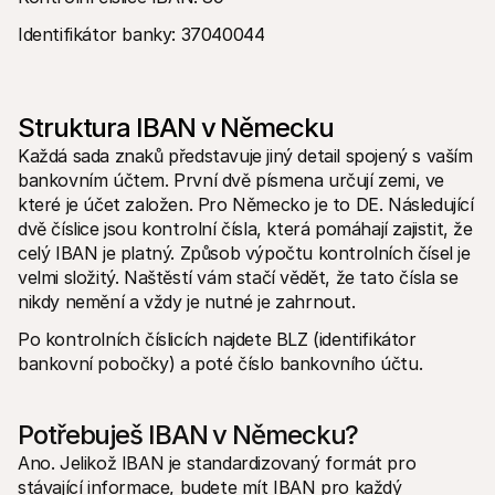
Kontakt
Pro nakupující
Identifikátor banky: 37040044
Zjistěte, proč se Mollie objevila na vašem bankovním výpisu
Pro zákazníky Mollie
Obraťte se na náš tým zákaznické podpory
Kontaktujte obchodní tým
Struktura IBAN v Německu
Zjistěte, jak můžeme pomoci vašemu podnikání
Každá sada znaků představuje jiný detail spojený s vaším 
bankovním účtem. První dvě písmena určují zemi, ve 
které je účet založen. Pro Německo je to DE. Následující 
dvě číslice jsou kontrolní čísla, která pomáhají zajistit, že 
celý IBAN je platný. Způsob výpočtu kontrolních čísel je 
velmi složitý. Naštěstí vám stačí vědět, že tato čísla se 
nikdy nemění a vždy je nutné je zahrnout.
Po kontrolních číslicích najdete BLZ (identifikátor 
bankovní pobočky) a poté číslo bankovního účtu.
Potřebuješ IBAN v Německu?
Ano. Jelikož IBAN je standardizovaný formát pro 
stávající informace, budete mít IBAN pro každý 