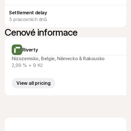
Kontakt
Pro nakupující
Zjistěte, proč se Mollie objevila na vašem bankovním výpisu
Settlement delay
Pro zákazníky Mollie
5 pracovních dnů
Obraťte se na náš tým zákaznické podpory
Kontaktujte obchodní tým
Cenové informace
Zjistěte, jak můžeme pomoci vašemu podnikání
Riverty
Nizozemsko, Belgie, Německo & Rakousko
2,99 % + 9 Kč
View all pricing