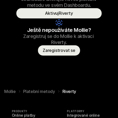
69,99 €
Tkaničky do tenisek
23.09.2022 17:29
metodu ve svém Dashboardu.
Zaplaceno
AktivujRiverty
Jméno spotřebitele
T. Otter
Ještě nepoužíváte Mollie?
Zaregistruj se do Mollie k aktivaci 
Riverty.
Zaregistrovat se
Mollie
Platební metody
Riverty
PRODUKTY
PLATFORMY
Online platby
Integrované online 