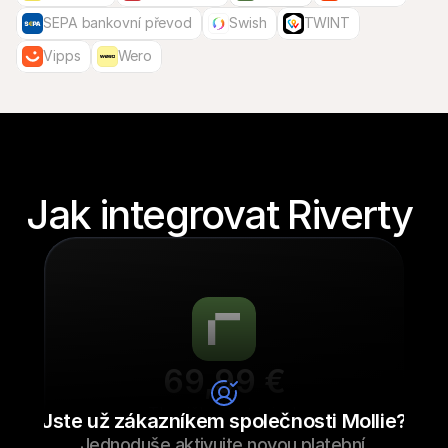
SEPA bankovní převod
Swish
TWINT
Vipps
Wero
Jak integrovat Riverty 
69,99 €
Tkaničky do tenisek
Jste už zákazníkem společnosti Mollie?
Jednoduše aktivujte novou platební 