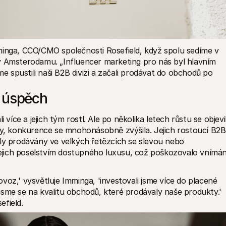
minga, CCO/CMO společnosti Rosefield, když spolu sedíme v 
v Amsterodamu. „Influencer marketing pro nás byl hlavním 
spustili naši B2B divizi a začali prodávat do obchodů po 
o úspěch
 více a jejich tým rostl. Ale po několika letech růstu se objevil
ky, konkurence se mnohonásobně zvýšila. Jejich rostoucí B2B 
ly prodávány ve velkých řetězcích se slevou nebo 
jich poselstvím dostupného luxusu, což poškozovalo vnímání
oz,' vysvětluje Imminga, 'investovali jsme více do placené 
i jsme se na kvalitu obchodů, které prodávaly naše produkty.' 
efield.