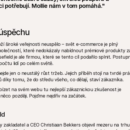
ci potřebují. Mollie nám v tom pomáhá."
o úspěchu
í široké veřejnosti neuspělo – svět e-commerce je plný 
lečností, které nedokázaly nabídnout prémiové produkty za
eld je ale firmou, které se tento cíl podařilo splnit. Postupn
počtu lidí po celém světě.
nejde jen o neustálý růst tržeb. Jejich příběh stojí na tvrdé prác
íky tomu, že do středu všeho, co dělají, staví zákazníka.
bízet na svém webu tu nejlepší zákaznickou zkušenost je 
 něco později. Pojďme nejdřív na začátek.
ld
y zakladatel a CEO Christiaan Bekkers objevil mezeru na trhu 