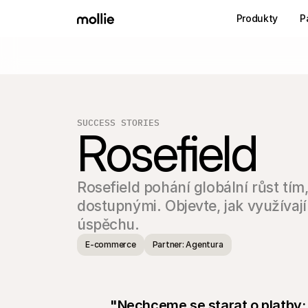
Produkty
P
SUCCESS STORIES
Rosefield
Rosefield pohání globální růst tím,
dostupnými. Objevte, jak využívají
úspěchu.
E-commerce
Partner: Agentura
"Nechceme se starat o platby: