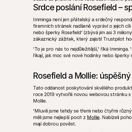
Srdce poslání Rosefield – s
Imminga není jen přátelský a srdečný respond
firemních stránek nadšeně vypráví o jejich cíl
nebo šperky Rosefield‘ (zbývá jim asi 3 miliony).
zákaznický zážitek, který zajistil Trustpilot h
'To je pro nás to nejdůležitější,' říká Imminga.
říkají, jak moc své nové hodinky nebo šperky mi
Rosefield a Mollie: úspěšný 
Tato oddanost poskytování skvělého produktu 
roce 2019 vytvořili novou webovou stránku s
Mollie.
'Mluvili jsme tehdy se třemi nebo čtyřmi různý
měli jsme nejlepší pocit z 
Mollie
. Nabízeli poh
mají dobrou pověst.