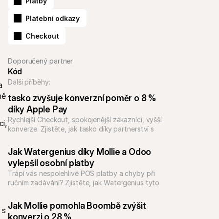
Platby
Platební odkazy
Checkout
Doporučený partner
Kód
Další příběhy:
 
ě 
tasko zvyšuje konverzní poměr o 8 % 
díky Apple Pay
Rychlejší Checkout, spokojenější zákazníci, vyšší 
i, 
konverze. Zjistěte, jak tasko díky partnerství s 
Mollie zvýšilo míru konverze o 8 % pomocí Apple 
Pay.
Jak Watergenius díky Mollie a Odoo 
vylepšil osobní platby
Trápí vás nespolehlivé POS platby a chyby při 
ručním zadávání? Zjistěte, jak Watergenius tyto 
Jak Mollie pomohla Boombě zvýšit 
s 
konverzi o 28 %