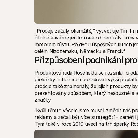
„Prodeje začaly okamžitě,“ vysvětluje Tim Im
útulné kavárně jen kousek od centrály firmy 
motorem růstu. Po dvou úspěšných letech jsme 
celém Nizozemsku, Německu a Francii.“
Přizpůsobení podnikání pr
Produktová řada Rosefieldu se rozšířila, prodali
překážky: influenceři požadovali vyšší poplat
prodeje také znamenaly, že jejich produkty by
prezentovány způsobem, který nesouzněl s je
značky.
'Kvůli těmto věcem jsme museli změnit náš prov
reklamy a začali být více strategičtí – zaměřil
Tým také v roce 2019 uvedl na trh šperky Ros