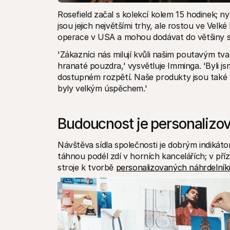
Rosefield začal s kolekcí kolem 15 hodinek; 
jsou jejich největšími trhy, ale rostou ve Velké B
operace v USA a mohou dodávat do většiny s
'Zákazníci nás milují kvůli našim poutavým tv
hranaté pouzdra,' vysvětluje Imminga. 'Byli j
dostupném rozpětí. Naše produkty jsou také v
byly velkým úspěchem.'
Budoucnost je personalizo
Návštěva sídla společnosti je dobrým indikát
táhnou podél zdí v horních kancelářích; v příz
stroje k tvorbě 
personalizovaných náhrdelní