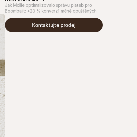
Jak Mollie optimalizovalo správu plateb pro 
Boomba.it: +28 % konverzí, méně opuštěných 
košíků a rychlejší Checkout na podporu růstu 
jeho technologického e-shopu.
Kontaktujte prodej