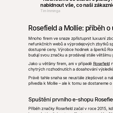
nabídnout vše, co naši zákazní
Tim Imminga
Rosefield a Mollie: příběh 
Mnoho firem ve snaze zpřístupnit luxusní zbož
nefunkčních webů a výprodejových zbytků spo
dostupné ceny. Výrobce hodinek a šperků Rosefi
budují svou značku a prodávají stále většímu 
Jako u většiny firem, ani v případě 
Rosefield
 
chytrých rozhodnutích a dosahování výsledků d
Právě tahle snaha se neustále zlepšovat a na
přivedla k Mollie – ale k tomu se dostaneme o
Spuštění prvního e-shopu Rosefie
Příběh značky Rosefield začal v roce 2015, kd