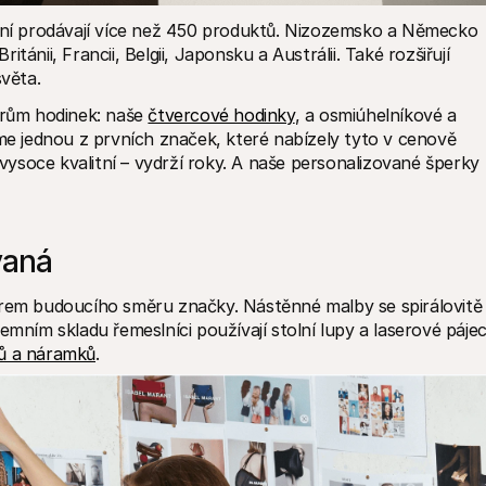
nyní prodávají více než 450 produktů. Nizozemsko a Německo 
ritánii, Francii, Belgii, Japonsku a Austrálii. Také rozšiřují 
věta.
arům hodinek: naše 
čtvercové hodinky
, a osmiúhelníkové a 
sme jednou z prvních značek, které nabízely tyto v cenově 
ysoce kvalitní – vydrží roky. A naše personalizované šperky 
vaná
orem budoucího směru značky. Nástěnné malby se spirálovitě 
emním skladu řemeslníci používají stolní lupy a laserové pájecí
ků a náramků
.