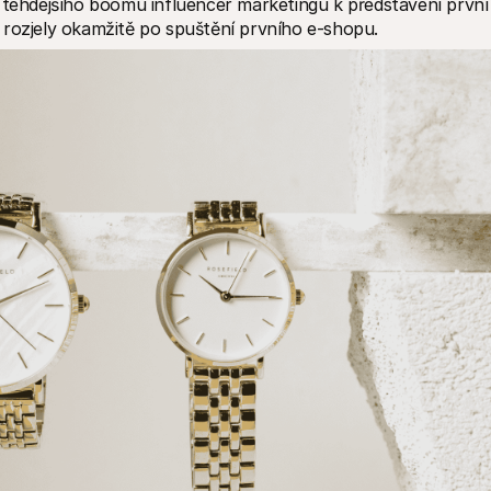
 tehdejšího boomu influencer marketingu k představení první 
 rozjely okamžitě po spuštění prvního e-shopu.