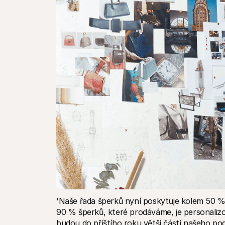
'Naše řada šperků nyní poskytuje kolem 50 % n
90 % šperků, které prodáváme, je personaliz
budou do příštího roku větší částí našeho pod