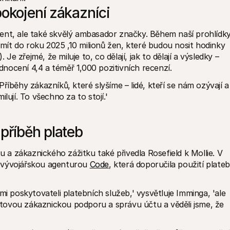
pokojení zákazníci
ent, ale také skvělý ambasador značky. Během naší prohlídky
i mít do roku 2025 ‚10 milionů žen, které budou nosit hodinky 
 Je zřejmé, že miluje to, co dělají, jak to dělají a výsledky – 
odnocení 4,4 a téměř 1‚000 pozitivních recenzí.
 'Příběhy zákazníků, které slyšíme – lidé, kteří se nám ozývají a 
lují. To všechno za to stojí.'
příběh plateb 
a zákaznického zážitku také přivedla Rosefield k Mollie. V 
 vývojářskou agenturou 
Code
, která doporučila použití plateb 
mi poskytovateli platebních služeb,' vysvětluje Imminga, 'ale 
otovou zákaznickou podporu a správu účtu a věděli jsme, že 