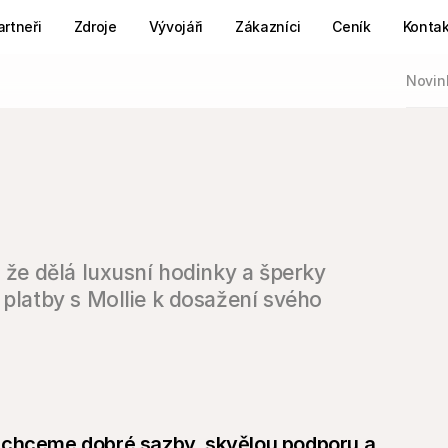
artneři
Zdroje
Vývojáři
Zákazníci
Ceník
Kontak
Novin
 že dělá luxusní hodinky a šperky 
 platby s Mollie k dosažení svého 
 chceme dobré sazby, skvělou podporu a 