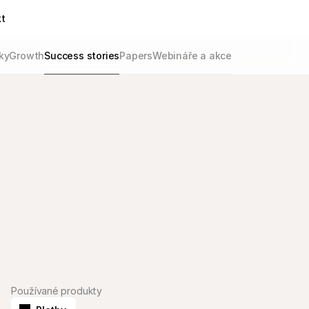
t
ky
Growth
Success stories
Papers
Webináře a akce
Používané produkty