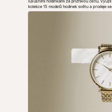
luxusními hodinkami za příznivou cenu. Využil
kolekce 15 modelů hodinek světu a prodeje se