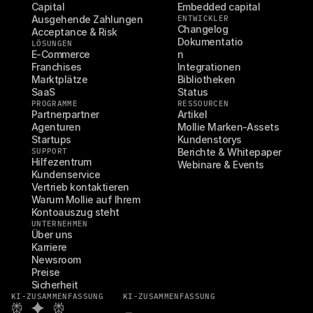
Capital
Embedded capital
Ausgehende Zahlungen
ENTWICKLER
Changelog
Acceptance & Risk
Dokumentatio
LÖSUNGEN
E-Commerce
n
Franchises
Integrationen
Marktplätze
Bibliotheken
SaaS
Status
PROGRAMME
RESSOURCEN
Partnerpartner
Artikel
Agenturen
Mollie Marken-Assets
Startups
Kundenstorys
SUPPORT
Berichte & Whitepaper
Hilfezentrum
Webinare & Events
Kundenservice
Vertrieb kontaktieren
Warum Mollie auf Ihrem 
Kontoauszug steht
UNTERNEHMEN
Über uns
Karriere
Newsroom
Preise
Sicherheit
KI-ZUSAMMENFASSUNG
KI-ZUSAMMENFASSUNG