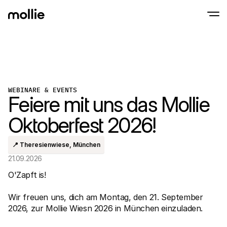
Zahlungen
Online-Zahlungen
Tap to Pay auf dem iPhone
Erfahren Sie mehr
Akzeptieren und verwa
Akzeptieren Sie kontaklose Zahlungen direk
Zahlungen
WEBINARE & EVENTS
POS-Zahlungen
Feiere mit uns das Mollie
Empfangen Sie Zahlun
Terminals und andere
Oktoberfest 2026!
Mollie-Checkout
Personalisieren Sie I
für eine höhere Conv
Wiederkehrende Z
📍 Theresienwiese, München
Erhalten Sie wiederke
21.09.2026
Abo-Zahlungen
Acceptance & Risk
O'Zapft is!

Verhindern Sie Betrug
maximieren Sie die C
Partner
Wir freuen uns, dich am Montag, den 21. September 
Für 
Für Agenturen
2026, zur Mollie Wiesn 2026 in München einzuladen.

Entde
Erfahren Sie mehr über unser Agentur-Partnerprogramm
Partn