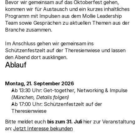
Bevor wir gemeinsam auf das Oktoberfest gehen, 
kommen wir für Austausch und ein kurzes inhaltliches 
Programm mit Impulsen aus dem Mollie Leadership 
Team sowie Gesprächen zu aktuellen Themen aus der 
Branche zusammen.

Im Anschluss gehen wir gemeinsam ins 
Technische Ressourcen
Mollie
Developer-Portal
Doku
Schützenfestzelt auf der Theresienwiese und lassen 
Entdecken Sie unsere Ressourcen und Updates für 
Erfahr
Developer
unser
Ablauf
Bibliotheken
Statu
Integrieren Sie Mollie mit unseren Plug-and-Play-Paketen
Überp
Discord community
Chan
Werden Sie Teil der Entwickler-Community
Lesen 
Montag, 21. September 2026
Über Mollie
Conte
Ab 13:30 Uhr: Get-together, Networking & Impulse 
Preise
Artike
(München, Details folgen)
Sehen Sie sich unsere Preise an
Entdec
für Ih
Über uns
Ab 17:00 Uhr: Schützenfestzelt auf der 
Erfol
Unsere Story und Werte
Theresienwiese
Erfahr
News
Erfolg
Lesen Sie aktuelle Mollie-
Bitte meldet euch 
bis zum 31. Juli 
hier zur Veranstaltung 
Kunde
Neuigkeiten
Pape
an: 
Jetzt Interesse bekunden
Karriere
Laden 
Kommen Sie zu uns - wir stellen ein!
Kontakt