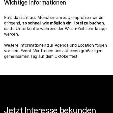
Wichtige Informationen
Für Endkunden
Warum steht Mollie auf Ihrem Kontoauszug?
Für Mollie-Händler
Falls du nicht aus München anreist, empfehlen wir dir 
Kontaktieren Sie unseren Händler-Support
Sales-Team kontaktieren
dringend, 
so schnell wie möglich ein Hotel zu buchen,
Erfahren Sie, wie wir Ihrem Unternehmen helfen können
da die Unterkünfte während der Wiesn-Zeit sehr knapp 
werden.
Weitere Informationen zur Agenda und Location folgen 
vor dem Event. Wir freuen uns auf einen großartigen 
gemeinsamen Tag auf dem Oktoberfest.
Jetzt Interesse bekunden