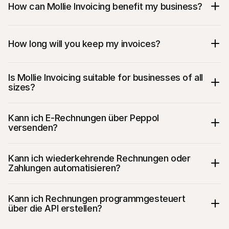
How can Mollie Invoicing benefit my business?
How long will you keep my invoices?
Create, customise, and send digital invoices 
in minutes
Is Mollie Invoicing suitable for businesses of all 
Faster payments with Payment Links and QR 
sizes?
codes
Centralise all data to save time, reduce 
errors, and improve what you do
Kann ich E-Rechnungen über Peppol 
Set preferred payment terms or custom due 
versenden?
dates as needed
Streamline workflows with automated tasks 
and recurring billing
Kann ich wiederkehrende Rechnungen oder 
Zahlungen automatisieren?
Kann ich Rechnungen programmgesteuert 
über die API erstellen?