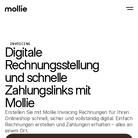
Zahlungen
Online-Zahlungen
Tap to Pay auf dem iPhone
INVOICING
Erfahren Sie mehr
Akzeptieren und verwa
Digitale
Akzeptieren Sie kontaklose Zahlungen direk
Zahlungen
POS-Zahlungen
Rechnungsstellung
Empfangen Sie Zahlun
Terminals und andere
Mollie-Checkout
und schnelle
Personalisieren Sie I
für eine höhere Conv
Zahlungslinks mit
Wiederkehrende Z
Erhalten Sie wiederke
Abo-Zahlungen
Mollie
Acceptance & Risk
Verhindern Sie Betrug
Erstellen Sie mit Mollie Invoicing Rechnungen für Ihren
maximieren Sie die C
Partner
Onlineshop schnell, sicher und vollständig digital. Einfach
Für 
Rechnungen erstellen und Zahlungen erhalten – alles an
Für Agenturen
Entde
einem Ort.
Erfahren Sie mehr über unser Agentur-Partnerprogramm
Partn