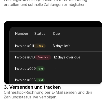
erstellen und schnelle Zahlungen ermöglichen.
Number
Status
Due
Invoice #011
8 days left
Open
Invoice #010
12 days over due
Overdue
Invoice #009
-
Paid
Invoice #008
-
Paid
3. Versenden und tracken
Onlineshop-Rechnung per E-Mail senden und den 
Zahlungsstatus live verfolgen.