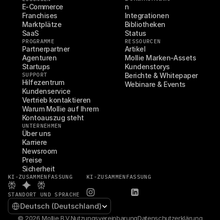
E-Commerce
n
Franchises
Integrationen
Marktplätze
Bibliotheken
SaaS
Status
PROGRAMME
RESSOURCEN
Partnerpartner
Artikel
Agenturen
Mollie Marken-Assets
Startups
Kundenstorys
SUPPORT
Berichte & Whitepaper
Hilfezentrum
Webinare & Events
Kundenservice
Vertrieb kontaktieren
Warum Mollie auf Ihrem 
Kontoauszug steht
UNTERNEHMEN
Über uns
Karriere
Newsroom
Preise
Sicherheit
KI-ZUSAMMENFASSUNG
KI-ZUSAMMENFASSUNG
STANDORT UND SPRACHE
Select Language
Deutsch (Deutschland)
© 2026 Mollie B.V.
Nutzungsvereinbarung
Datenschutzerklärung