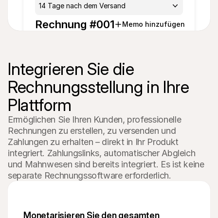
14 Tage nach dem Versand
Rechnung #001
Memo hinzufügen
Produkt
Integrieren Sie die 
Menge
Preis
Mehrwer
Gesamt
tsteuer
0,00 €
1,00
0,00 €
Rechnungsstellung in Ihre 
21 
%
Plattform
Artikel hinzufügen
Ermöglichen Sie Ihren Kunden, professionelle 
Rechnungen zu erstellen, zu versenden und 
Zahlungen zu erhalten – direkt in Ihr Produkt 
integriert. Zahlungslinks, automatischer Abgleich 
und Mahnwesen sind bereits integriert. Es ist keine 
separate Rechnungssoftware erforderlich.
Monetarisieren Sie den gesamten 