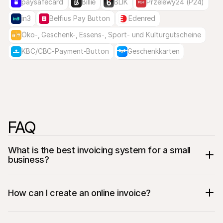
paysafecard
Billie
BLIK
Przelewy24 (P24)
in3
Belfius Pay Button
Edenred
Öko-, Geschenk-, Essens-, Sport- und Kulturgutscheine
KBC/CBC-Payment-Button
Geschenkkarten
FAQ
What is the best invoicing system for a small 
business?
How can I create an online invoice?