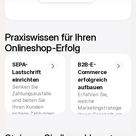
Praxiswissen für Ihren 
Onlineshop-Erfolg
SEPA-
B2B-E-
Lastschrift 
Commerce 
einrichten
erfolgreich 
Senken Sie 
aufbauen
Zahlungsausfälle 
Erfahren Sie, 
und bieten Sie 
welche 
Ihren Kunden 
Marketingstrategie 
sichere Zahlungen 
Ihrem Geschäft am 
per Lastschrift – 
meisten bringt – 
erfahren Sie, wie 
und steigern Sie 
SEPA funktioniert.
Ihren Umsatz 