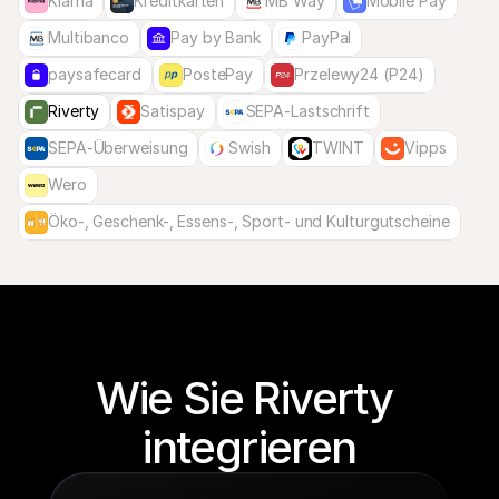
Klarna
Kreditkarten
MB Way
Mobile Pay
Multibanco
Pay by Bank
PayPal
paysafecard
PostePay
Przelewy24 (P24)
Riverty
Satispay
SEPA-Lastschrift
SEPA-Überweisung
Swish
TWINT
Vipps
Wero
Öko-, Geschenk-, Essens-, Sport- und Kulturgutscheine
Wie Sie Riverty 
integrieren