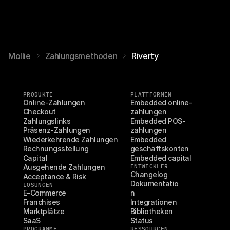
Mollie
Zahlungsmethoden
Riverty
PRODUKTE
PLATTFORMEN
Online-Zahlungen
Embedded online-
Checkout
zahlungen
Zahlungslinks
Embedded POS-
Präsenz-Zahlungen
zahlungen
Wiederkehrende Zahlungen
Embedded 
Rechnungsstellung
geschäftskonten
Capital
Embedded capital
Ausgehende Zahlungen
ENTWICKLER
Changelog
Acceptance & Risk
Dokumentatio
LÖSUNGEN
E-Commerce
n
Franchises
Integrationen
Marktplätze
Bibliotheken
SaaS
Status
PROGRAMME
RESSOURCEN