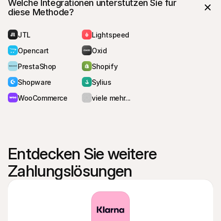
Welche Integrationen unterstützen Sie für 
diese Methode?
JTL
Lightspeed
Opencart
Oxid
PrestaShop
Shopify
Shopware
Sylius
WooCommerce
viele mehr...
Entdecken Sie weitere 
Zahlungslösungen