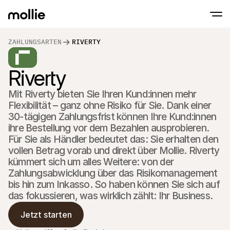
ZAHLUNGSARTEN
RIVERTY
Zahlungen
Online-Zahlungen
Riverty
Tap to Pay auf dem iPhone
Erfahren Sie mehr
Akzeptieren und verwa
Akzeptieren Sie kontaklose Zahlungen direk
Zahlungen
Mit Riverty bieten Sie Ihren Kund:innen mehr 
POS-Zahlungen
Empfangen Sie Zahlun
Flexibilität – ganz ohne Risiko für Sie. Dank einer 
Terminals und andere
30-tägigen Zahlungsfrist können Ihre Kund:innen 
Mollie-Checkout
ihre Bestellung vor dem Bezahlen ausprobieren. 
Personalisieren Sie I
für eine höhere Conv
Für Sie als Händler bedeutet das: Sie erhalten den 
Wiederkehrende Z
vollen Betrag vorab und direkt über Mollie. Riverty 
Erhalten Sie wiederke
kümmert sich um alles Weitere: von der 
Abo-Zahlungen
Acceptance & Risk
Zahlungsabwicklung über das Risikomanagement 
Verhindern Sie Betrug
bis hin zum Inkasso. So haben können Sie sich auf 
maximieren Sie die C
das fokussieren, was wirklich zählt: Ihr Business.
Partner
Für 
Für Agenturen
Jetzt starten
Entde
Erfahren Sie mehr über unser Agentur-Partnerprogramm
Partn