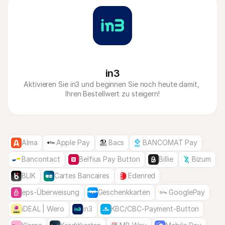
in3
Aktivieren Sie in3 und beginnen Sie noch heute damit, 
Ihren Bestellwert zu steigern!
Alma
Apple Pay
Bacs
BANCOMAT Pay
Bancontact
Belfius Pay Button
Billie
Bizum
BLIK
Cartes Bancaires
Edenred
eps-Überweisung
Geschenkkarten
GooglePay
iDEAL | Wero
in3
KBC/CBC-Payment-Button