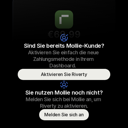
€69.99
Sneaker laces
Sind Sie bereits Mollie-Kunde?
Aktivieren Sie einfach die neue 
€69.99
Sneaker laces
23/09/2022 17:29
Zahlungsmethode in Ihrem 
Paid
Dashboard.  
Aktivieren Sie Riverty
Consumer name
T. Otter
Sie nutzen Mollie noch nicht?
Melden Sie sich bei Mollie an, um 
Riverty zu aktivieren.
Melden Sie sich an