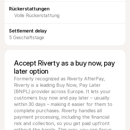
Für Endkunden
Rückerstattungen
Warum steht Mollie auf Ihrem Kontoauszug?
Für Mollie-Händler
Volle Rückerstattung
Kontaktieren Sie unseren Händler-Support
Sales-Team kontaktieren
Erfahren Sie, wie wir Ihrem Unternehmen helfen können
Settlement delay
5 Geschäftstage
Accept Riverty as a buy now, pay
later option
Formerly recognized as Riverty AfterPay, 
Riverty is a leading Buy Now, Pay Later 
(BNPL) provider across Europe. It lets your 
customers buy now and pay later – usually 
within 30 days – making it easier for them to 
complete purchases. Riverty handles all 
payment processing, including the financial 
risk and collection, so you get paid upfront 
without the hassle. This way, you can focus 