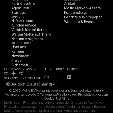
Partnerpartner
Artikel
Agenturen
Mollie Marken-Assets
Startups
Kundenstorys
SUPPORT
Berichte & Whitepaper
Hilfezentrum
Webinare & Events
Kundenservice
Vertrieb kontaktieren
Warum Mollie auf Ihrem 
Kontoauszug steht
UNTERNEHMEN
Über uns
Karriere
Newsroom
Preise
Sicherheit
KI-ZUSAMMENFASSUNG
KI-ZUSAMMENFASSUNG
STANDORT UND SPRACHE
Select Language
Deutsch (Deutschland)
© 2026 Mollie B.V.
Nutzungsvereinbarung
Datenschutzerklärung
Verantwortungsvolle Offenlegung
Whistleblower-Richtlinie
Impressum
Cookie-Richtlinie
Mollie ist ein Finanztechnologiekonzern, der eine breite Palette von 
Finanzdienstleistungen und technischen Produkten in ganz Europa 
und im Vereinigten Königreich anbietet. Mollie hat es sich zur 