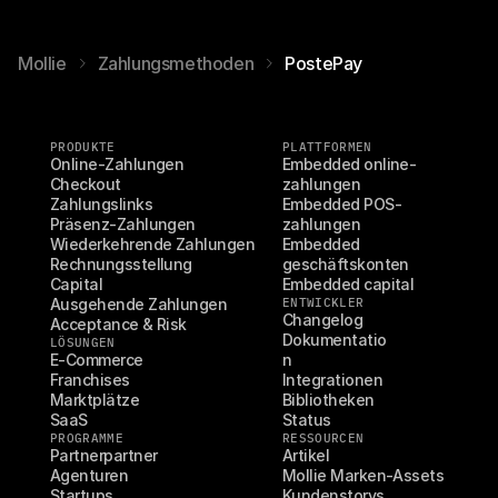
Mollie
Zahlungsmethoden
PostePay
PRODUKTE
PLATTFORMEN
Online-Zahlungen
Embedded online-
Checkout
zahlungen
Zahlungslinks
Embedded POS-
Präsenz-Zahlungen
zahlungen
Wiederkehrende Zahlungen
Embedded 
Rechnungsstellung
geschäftskonten
Capital
Embedded capital
Ausgehende Zahlungen
ENTWICKLER
Changelog
Acceptance & Risk
Dokumentatio
LÖSUNGEN
E-Commerce
n
Franchises
Integrationen
Marktplätze
Bibliotheken
SaaS
Status
PROGRAMME
RESSOURCEN
Partnerpartner
Artikel
Agenturen
Mollie Marken-Assets
Startups
Kundenstorys