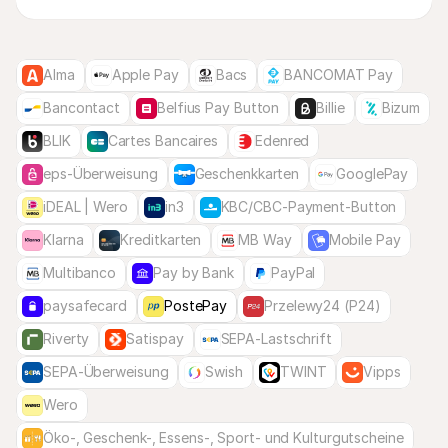
Alma
Apple Pay
Bacs
BANCOMAT Pay
Bancontact
Belfius Pay Button
Billie
Bizum
BLIK
Cartes Bancaires
Edenred
eps-Überweisung
Geschenkkarten
GooglePay
iDEAL | Wero
in3
KBC/CBC-Payment-Button
Klarna
Kreditkarten
MB Way
Mobile Pay
Multibanco
Pay by Bank
PayPal
paysafecard
PostePay
Przelewy24 (P24)
Riverty
Satispay
SEPA-Lastschrift
SEPA-Überweisung
Swish
TWINT
Vipps
Wero
Öko-, Geschenk-, Essens-, Sport- und Kulturgutscheine