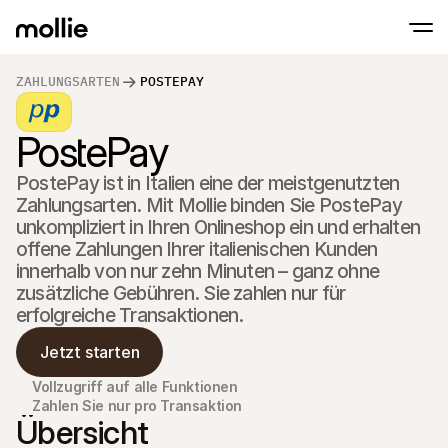
ZAHLUNGSARTEN
POSTEPAY
Zahlungen
Online-Zahlungen
PostePay
Tap to Pay auf dem iPhone
Erfahren Sie mehr
Akzeptieren und verwa
Akzeptieren Sie kontaklose Zahlungen direk
Zahlungen
PostePay ist in Italien eine der meistgenutzten 
POS-Zahlungen
Empfangen Sie Zahlun
Zahlungsarten. Mit Mollie binden Sie PostePay 
Terminals und andere
unkompliziert in Ihren Onlineshop ein und erhalten 
Mollie-Checkout
offene Zahlungen Ihrer italienischen Kunden 
Personalisieren Sie I
für eine höhere Conv
innerhalb von nur zehn Minuten – ganz ohne 
Wiederkehrende Z
zusätzliche Gebühren. Sie zahlen nur für 
Erhalten Sie wiederke
erfolgreiche Transaktionen.
Abo-Zahlungen
Acceptance & Risk
Jetzt starten
Verhindern Sie Betrug
maximieren Sie die C
Partner
Vollzugriff auf alle Funktionen
Für 
Für Agenturen
Zahlen Sie nur pro Transaktion
Entde
Übersicht
Erfahren Sie mehr über unser Agentur-Partnerprogramm
Partn