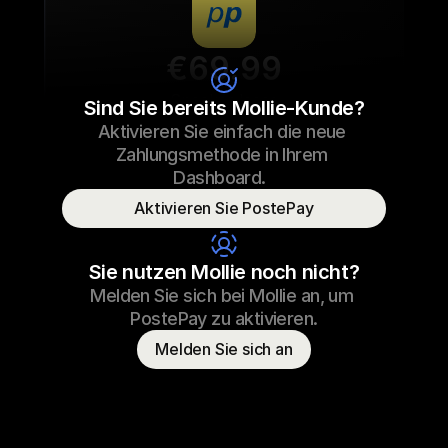
€69.99
Sneaker laces
Sind Sie bereits Mollie-Kunde?
Aktivieren Sie einfach die neue 
€69.99
Sneaker laces
23/09/2022 17:29
Zahlungsmethode in Ihrem 
Paid
Dashboard.  
Aktivieren Sie PostePay
Consumer name
T. Otter
Sie nutzen Mollie noch nicht?
Melden Sie sich bei Mollie an, um 
PostePay zu aktivieren.
Melden Sie sich an