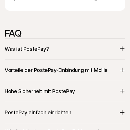
FAQ
Was ist PostePay?
Vorteile der PostePay-Einbindung mit Mollie
Hohe Sicherheit mit PostePay
Sie implementieren PostePay schnell und 
PostePay einfach einrichten
einfach und laufen durch 
keine langwierigen 
Anmeldeprozesse.
Neben PostePay können Sie alle weiteren 
gängigen Zahlungsmethoden über 
eine 