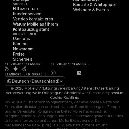
SUPPORT
Berichte & Whitepaper
Hilfezentrum
Webinare & Events
Kundenservice
Vertrieb kontaktieren
Warum Mollie auf Ihrem 
Kontoauszug steht
UNTERNEHMEN
Über uns
Karriere
Newsroom
Preise
Sicherheit
KI-ZUSAMMENFASSUNG
KI-ZUSAMMENFASSUNG
STANDORT UND SPRACHE
Select Language
Deutsch (Deutschland)
© 2026 Mollie B.V.
Nutzungsvereinbarung
Datenschutzerklärung
Verantwortungsvolle Offenlegung
Whistleblower-Richtlinie
Impressum
Cookie-Richtlinie
Mollie ist ein Finanztechnologiekonzern, der eine breite Palette von 
Finanzdienstleistungen und technischen Produkten in ganz Europa 
und im Vereinigten Königreich anbietet. Mollie hat es sich zur 
Aufgabe gemacht, Zahlungen und das Finanzmanagement für jedes 
Unternehmen zu vereinfachen. Mollie B.V. ist bei der De 
Nederlandsche Bank (DNB)  als E-Geld-Institut lizenziert und 