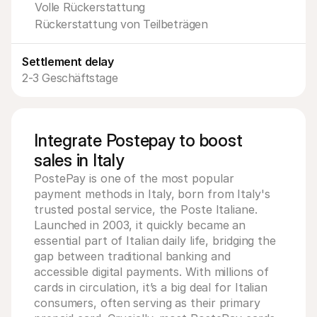
Volle Rückerstattung
Für Endkunden
Warum steht Mollie auf Ihrem Kontoauszug?
Rückerstattung von Teilbeträgen
Für Mollie-Händler
Kontaktieren Sie unseren Händler-Support
Sales-Team kontaktieren
Settlement delay
Erfahren Sie, wie wir Ihrem Unternehmen helfen können
2-3 Geschäftstage
Integrate Postepay to boost
sales in Italy
PostePay is one of the most popular 
payment methods in Italy, born from Italy's 
trusted postal service, the Poste Italiane. 
Launched in 2003, it quickly became an 
essential part of Italian daily life, bridging the 
gap between traditional banking and 
accessible digital payments. With millions of 
cards in circulation, it’s a big deal for Italian 
consumers, often serving as their primary 