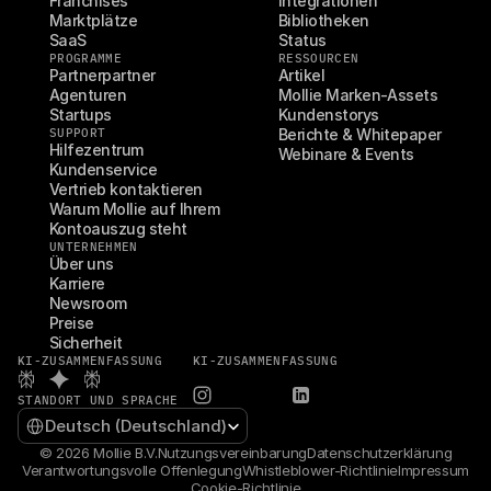
Franchises
Integrationen
Marktplätze
Bibliotheken
SaaS
Status
PROGRAMME
RESSOURCEN
Partnerpartner
Artikel
Agenturen
Mollie Marken-Assets
Startups
Kundenstorys
SUPPORT
Berichte & Whitepaper
Hilfezentrum
Webinare & Events
Kundenservice
Vertrieb kontaktieren
Warum Mollie auf Ihrem 
Kontoauszug steht
UNTERNEHMEN
Über uns
Karriere
Newsroom
Preise
Sicherheit
KI-ZUSAMMENFASSUNG
KI-ZUSAMMENFASSUNG
STANDORT UND SPRACHE
Select Language
Deutsch (Deutschland)
© 2026 Mollie B.V.
Nutzungsvereinbarung
Datenschutzerklärung
Verantwortungsvolle Offenlegung
Whistleblower-Richtlinie
Impressum
Cookie-Richtlinie