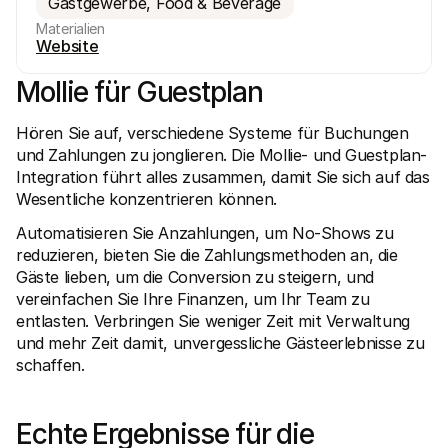
Gastgewerbe, Food & Beverage
Materialien
Website
Mollie für Guestplan
Hören Sie auf, verschiedene Systeme für Buchungen 
Technische Ressourcen
Mollie
und Zahlungen zu jonglieren. Die Mollie- und Guestplan-
Developer-Portal
Doku
Integration führt alles zusammen, damit Sie sich auf das 
Entdecken Sie unsere Ressourcen und Updates für 
Erfahr
Developer
unser
Wesentliche konzentrieren können.
Bibliotheken
Statu
Integrieren Sie Mollie mit unseren Plug-and-Play-Paketen
Überp
Automatisieren Sie Anzahlungen, um No-Shows zu 
Discord community
Chan
reduzieren, bieten Sie die Zahlungsmethoden an, die 
Werden Sie Teil der Entwickler-Community
Lesen 
Gäste lieben, um die Conversion zu steigern, und 
Über Mollie
Conte
Preise
Artike
vereinfachen Sie Ihre Finanzen, um Ihr Team zu 
Sehen Sie sich unsere Preise an
Entdec
entlasten. Verbringen Sie weniger Zeit mit Verwaltung 
für Ih
Über uns
und mehr Zeit damit, unvergessliche Gästeerlebnisse zu 
Erfol
Unsere Story und Werte
Erfahr
News
schaffen.
Erfolg
Lesen Sie aktuelle Mollie-
Kunde
Neuigkeiten
Pape
Karriere
Echte Ergebnisse für die 
Laden 
Kommen Sie zu uns - wir stellen ein!
Kontakt