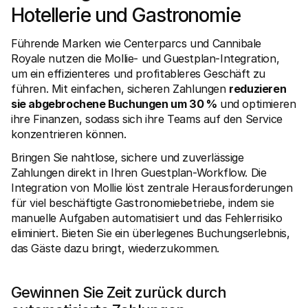
Hotellerie und Gastronomie
Für Endkunden
Warum steht Mollie auf Ihrem Kontoauszug?
Für Mollie-Händler
Führende Marken wie Centerparcs und Cannibale 
Kontaktieren Sie unseren Händler-Support
Royale nutzen die Mollie- und Guestplan-Integration, 
Sales-Team kontaktieren
Erfahren Sie, wie wir Ihrem Unternehmen helfen können
um ein effizienteres und profitableres Geschäft zu 
führen. Mit einfachen, sicheren Zahlungen 
reduzieren 
sie abgebrochene Buchungen um 30 %
 und optimieren 
ihre Finanzen, sodass sich ihre Teams auf den Service 
konzentrieren können.
Bringen Sie nahtlose, sichere und zuverlässige 
Zahlungen direkt in Ihren Guestplan-Workflow. Die 
Integration von Mollie löst zentrale Herausforderungen 
für viel beschäftigte Gastronomiebetriebe, indem sie 
manuelle Aufgaben automatisiert und das Fehlerrisiko 
eliminiert. Bieten Sie ein überlegenes Buchungserlebnis, 
das Gäste dazu bringt, wiederzukommen.
Gewinnen Sie Zeit zurück durch 