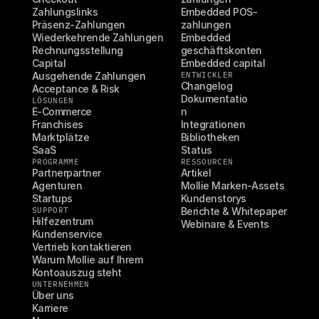
Zahlungslinks
Embedded POS-
Präsenz-Zahlungen
zahlungen
Wiederkehrende Zahlungen
Embedded 
Rechnungsstellung
geschäftskonten
Capital
Embedded capital
Ausgehende Zahlungen
ENTWICKLER
Changelog
Acceptance & Risk
Dokumentatio
LÖSUNGEN
E-Commerce
n
Franchises
Integrationen
Marktplätze
Bibliotheken
SaaS
Status
PROGRAMME
RESSOURCEN
Partnerpartner
Artikel
Agenturen
Mollie Marken-Assets
Startups
Kundenstorys
SUPPORT
Berichte & Whitepaper
Hilfezentrum
Webinare & Events
Kundenservice
Vertrieb kontaktieren
Warum Mollie auf Ihrem 
Kontoauszug steht
UNTERNEHMEN
Über uns
Karriere