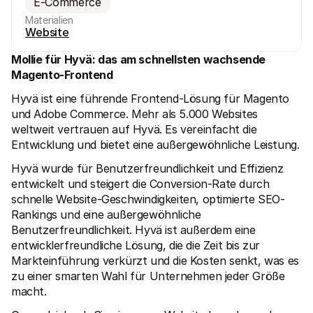
E-Commerce
Materialien
Website
Mollie für Hyvä: das am schnellsten wachsende 
Magento-Frontend 
Hyvä ist eine führende Frontend-Lösung für Magento 
Technische Ressourcen
Mollie
Developer-Portal
Doku
und Adobe Commerce. Mehr als 5.000 Websites 
Entdecken Sie unsere Ressourcen und Updates für 
Erfahr
weltweit vertrauen auf Hyvä. Es vereinfacht die 
Developer
unser
Entwicklung und bietet eine außergewöhnliche Leistung.
Bibliotheken
Statu
Integrieren Sie Mollie mit unseren Plug-and-Play-Paketen
Überp
Hyvä wurde für Benutzerfreundlichkeit und Effizienz 
Discord community
Chan
Werden Sie Teil der Entwickler-Community
Lesen 
entwickelt und steigert die Conversion-Rate durch 
Über Mollie
Conte
schnelle Website-Geschwindigkeiten, optimierte SEO-
Preise
Artike
Rankings und eine außergewöhnliche 
Sehen Sie sich unsere Preise an
Entdec
für Ih
Über uns
Benutzerfreundlichkeit. Hyvä ist außerdem eine 
Erfol
Unsere Story und Werte
entwicklerfreundliche Lösung, die die Zeit bis zur 
Erfahr
News
Markteinführung verkürzt und die Kosten senkt, was es 
Erfolg
Lesen Sie aktuelle Mollie-
Kunde
zu einer smarten Wahl für Unternehmen jeder Größe 
Neuigkeiten
Pape
Karriere
macht.
Laden 
Kommen Sie zu uns - wir stellen ein!
Kontakt