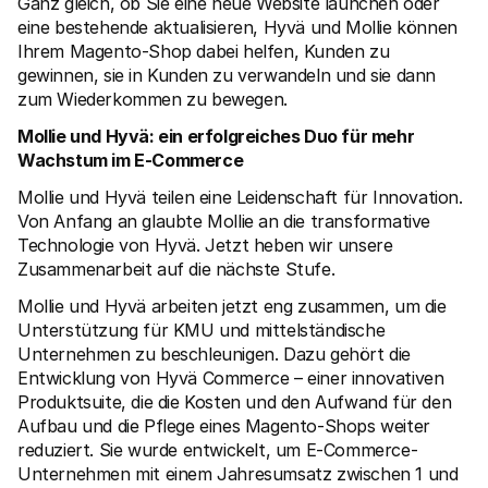
Ganz gleich, ob Sie eine neue Website launchen oder 
Für Endkunden
eine bestehende aktualisieren, Hyvä und Mollie können 
Warum steht Mollie auf Ihrem Kontoauszug?
Ihrem Magento-Shop dabei helfen, Kunden zu 
Für Mollie-Händler
gewinnen, sie in Kunden zu verwandeln und sie dann 
Kontaktieren Sie unseren Händler-Support
Sales-Team kontaktieren
zum Wiederkommen zu bewegen.
Erfahren Sie, wie wir Ihrem Unternehmen helfen können
Mollie und Hyvä: ein erfolgreiches Duo für mehr 
Wachstum im E-Commerce
Mollie und Hyvä teilen eine Leidenschaft für Innovation. 
Von Anfang an glaubte Mollie an die transformative 
Technologie von Hyvä. Jetzt heben wir unsere 
Zusammenarbeit auf die nächste Stufe.
Mollie und Hyvä arbeiten jetzt eng zusammen, um die 
Unterstützung für KMU und mittelständische 
Unternehmen zu beschleunigen. Dazu gehört die 
Entwicklung von Hyvä Commerce – einer innovativen 
Produktsuite, die die Kosten und den Aufwand für den 
Aufbau und die Pflege eines Magento-Shops weiter 
reduziert. Sie wurde entwickelt, um E-Commerce-
Unternehmen mit einem Jahresumsatz zwischen 1 und 