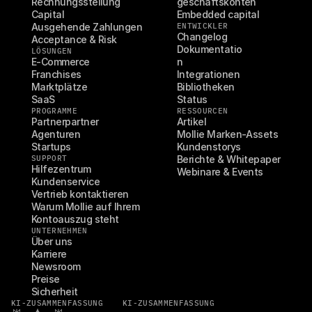
Rechnungsstellung
geschäftskonten
Capital
Embedded capital
Ausgehende Zahlungen
ENTWICKLER
Changelog
Acceptance & Risk
Dokumentatio
LÖSUNGEN
E-Commerce
n
Franchises
Integrationen
Marktplätze
Bibliotheken
SaaS
Status
PROGRAMME
RESSOURCEN
Partnerpartner
Artikel
Agenturen
Mollie Marken-Assets
Startups
Kundenstorys
SUPPORT
Berichte & Whitepaper
Hilfezentrum
Webinare & Events
Kundenservice
Vertrieb kontaktieren
Warum Mollie auf Ihrem 
Kontoauszug steht
UNTERNEHMEN
Über uns
Karriere
Newsroom
Preise
Sicherheit
KI-ZUSAMMENFASSUNG
KI-ZUSAMMENFASSUNG