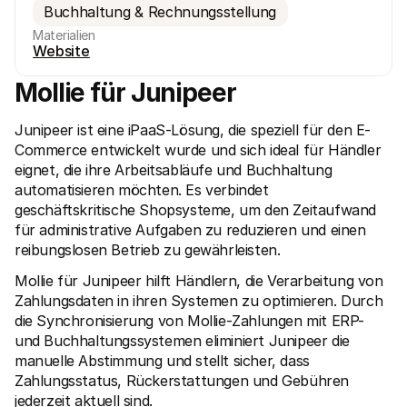
Buchhaltung & Rechnungsstellung
Materialien
Website
Mollie für Junipeer
Junipeer ist eine iPaaS-Lösung, die speziell für den E-
Technische Ressourcen
Mollie
Developer-Portal
Doku
Commerce entwickelt wurde und sich ideal für Händler 
Entdecken Sie unsere Ressourcen und Updates für 
Erfahr
eignet, die ihre Arbeitsabläufe und Buchhaltung 
Developer
unser
Bibliotheken
Statu
automatisieren möchten. Es verbindet 
Integrieren Sie Mollie mit unseren Plug-and-Play-Paketen
Überp
geschäftskritische Shopsysteme, um den Zeitaufwand 
Discord community
Chan
für administrative Aufgaben zu reduzieren und einen 
Werden Sie Teil der Entwickler-Community
Lesen 
reibungslosen Betrieb zu gewährleisten.
Über Mollie
Conte
Preise
Artike
Mollie für Junipeer hilft Händlern, die Verarbeitung von 
Sehen Sie sich unsere Preise an
Entdec
für Ih
Über uns
Zahlungsdaten in ihren Systemen zu optimieren. Durch 
Erfol
Unsere Story und Werte
die Synchronisierung von Mollie-Zahlungen mit ERP- 
Erfahr
News
und Buchhaltungssystemen eliminiert Junipeer die 
Erfolg
Lesen Sie aktuelle Mollie-
Kunde
manuelle Abstimmung und stellt sicher, dass 
Neuigkeiten
Pape
Karriere
Zahlungsstatus, Rückerstattungen und Gebühren 
Laden 
Kommen Sie zu uns - wir stellen ein!
jederzeit aktuell sind.
Kontakt