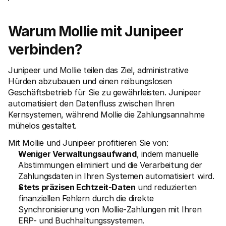
Für Endkunden
Warum steht Mollie auf Ihrem Kontoauszug?
Für Mollie-Händler
Warum Mollie mit Junipeer 
Kontaktieren Sie unseren Händler-Support
Sales-Team kontaktieren
verbinden?
Erfahren Sie, wie wir Ihrem Unternehmen helfen können
Junipeer und Mollie teilen das Ziel, administrative 
Hürden abzubauen und einen reibungslosen 
Geschäftsbetrieb für Sie zu gewährleisten. Junipeer 
automatisiert den Datenfluss zwischen Ihren 
Kernsystemen, während Mollie die Zahlungsannahme 
mühelos gestaltet.
Mit Mollie und Junipeer profitieren Sie von:
Weniger Verwaltungsaufwand
, indem manuelle 
Abstimmungen eliminiert und die Verarbeitung der 
Zahlungsdaten in Ihren Systemen automatisiert wird.
Stets präzisen Echtzeit-Daten
 und reduzierten 
finanziellen Fehlern durch die direkte 
Synchronisierung von Mollie-Zahlungen mit Ihren 
ERP- und Buchhaltungssystemen.