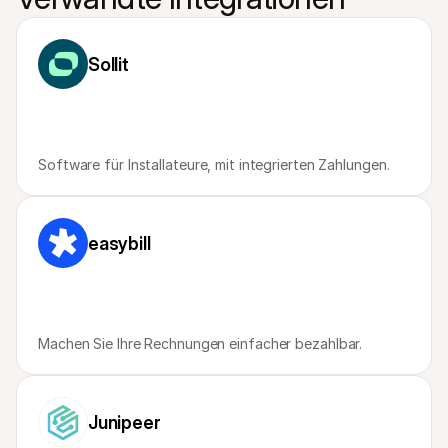
Für Endkunden
Warum steht Mollie auf Ihrem Kontoauszug?
Für Mollie-Händler
Sollit
Kontaktieren Sie unseren Händler-Support
Sales-Team kontaktieren
Erfahren Sie, wie wir Ihrem Unternehmen helfen können
Software für Installateure, mit integrierten Zahlungen.
easybill
Machen Sie Ihre Rechnungen einfacher bezahlbar.
Junipeer