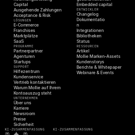
Capital
Embedded capital
Ausgehende Zahlungen
ENTWICKLER
Changelog
Acceptance & Risk
Dokumentatio
LÖSUNGEN
E-Commerce
n
Franchises
Integrationen
Marktplätze
Bibliotheken
SaaS
Status
PROGRAMME
RESSOURCEN
Partnerpartner
Artikel
Agenturen
Mollie Marken-Assets
Startups
Kundenstorys
SUPPORT
Berichte & Whitepaper
Hilfezentrum
Webinare & Events
Kundenservice
Vertrieb kontaktieren
Warum Mollie auf Ihrem 
Kontoauszug steht
UNTERNEHMEN
Über uns
Karriere
Newsroom
Preise
Sicherheit
KI-ZUSAMMENFASSUNG
KI-ZUSAMMENFASSUNG