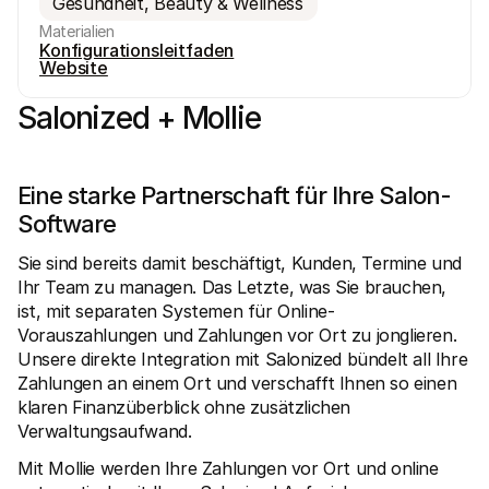
Gesundheit, Beauty & Wellness
Materialien
Konfigurationsleitfaden
Website
Salonized + Mollie
Technische Ressourcen
Mollie
Developer-Portal
Doku
Eine starke Partnerschaft für Ihre Salon-
Entdecken Sie unsere Ressourcen und Updates für 
Erfahr
Developer
unser
Software
Bibliotheken
Statu
Integrieren Sie Mollie mit unseren Plug-and-Play-Paketen
Überp
Sie sind bereits damit beschäftigt, Kunden, Termine und 
Discord community
Chan
Werden Sie Teil der Entwickler-Community
Lesen 
Ihr Team zu managen. Das Letzte, was Sie brauchen, 
Über Mollie
Conte
ist, mit separaten Systemen für Online-
Preise
Artike
Vorauszahlungen und Zahlungen vor Ort zu jonglieren. 
Sehen Sie sich unsere Preise an
Entdec
für Ih
Über uns
Unsere direkte Integration mit Salonized bündelt all Ihre 
Erfol
Unsere Story und Werte
Zahlungen an einem Ort und verschafft Ihnen so einen 
Erfahr
News
klaren Finanzüberblick ohne zusätzlichen 
Erfolg
Lesen Sie aktuelle Mollie-
Kunde
Verwaltungsaufwand.
Neuigkeiten
Pape
Karriere
Laden 
Mit Mollie werden Ihre Zahlungen vor Ort und online 
Kommen Sie zu uns - wir stellen ein!
Kontakt