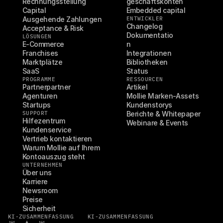
Rechnungsstellung
geschäftskonten
Capital
Embedded capital
Ausgehende Zahlungen
ENTWICKLER
Changelog
Acceptance & Risk
Dokumentatio
LÖSUNGEN
E-Commerce
n
Franchises
Integrationen
Marktplätze
Bibliotheken
SaaS
Status
PROGRAMME
RESSOURCEN
Partnerpartner
Artikel
Agenturen
Mollie Marken-Assets
Startups
Kundenstorys
SUPPORT
Berichte & Whitepaper
Hilfezentrum
Webinare & Events
Kundenservice
Vertrieb kontaktieren
Warum Mollie auf Ihrem 
Kontoauszug steht
UNTERNEHMEN
Über uns
Karriere
Newsroom
Preise
Sicherheit
KI-ZUSAMMENFASSUNG
KI-ZUSAMMENFASSUNG