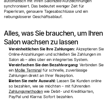
automatisch mit Ihren Salonized-Aufzeichnungen 
Für Endkunden
synchronisiert. Das bedeutet weniger Zeit für 
Warum steht Mollie auf Ihrem Kontoauszug?
Papierkram, genauere Tagesabschlüsse und ein 
Für Mollie-Händler
reibungsloserer Geschäftsablauf.
Kontaktieren Sie unseren Händler-Support
Sales-Team kontaktieren
Erfahren Sie, wie wir Ihrem Unternehmen helfen können
Alles, was Sie brauchen, um Ihren 
Salon wachsen zu lassen
Vereinheitlichen Sie Ihre Zahlungen:
 Akzeptieren Sie 
Online-Anzahlungen und schließen Sie Zahlungen im 
Salon ab – alles über ein integriertes System.
Vereinfachen Sie den Bezahlvorgang:
 Verbinden Sie 
ein 
Mollie Terminal
 für schnelle, zuverlässige 
Zahlungen direkt an Ihrer Rezeption.
Bieten Sie mehr Auswahl:
 Lassen Sie Kunden online 
so bezahlen, wie sie möchten – mit führenden 
Zahlungsmethoden
 wie Debit- und Kreditkarten, 
PayPal und Klarna: Sofort bezahlen.