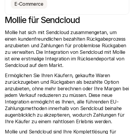
E-Commerce
Mollie für Sendcloud
Mollie hat sich mit Sendcloud zusammengetan, um 
einen kundenfreundlichen bezahlten Rückgabeprozess 
Technische Ressourcen
Mollie
anzubieten und Zahlungen für problemlose Rückgaben 
Developer-Portal
Doku
zu verwalten. Die Integration von Sendcloud mit Mollie 
Entdecken Sie unsere Ressourcen und Updates für 
Erfahr
Developer
unser
ist eine erstmalige Integration im Rücksendeportal von 
Bibliotheken
Statu
Sendcloud auf dem Markt.
Integrieren Sie Mollie mit unseren Plug-and-Play-Paketen
Überp
Discord community
Chan
Ermöglichen Sie Ihren Käufern, gekaufte Waren 
Werden Sie Teil der Entwickler-Community
Lesen 
zurückzugeben und Rückgaben als bezahlte Option 
Über Mollie
Conte
Preise
Artike
anzubieten, ohne mehr berechnen oder Ihre Margen bei 
Sehen Sie sich unsere Preise an
Entdec
jedem Verkauf reduzieren zu müssen. Diese neue 
für Ih
Über uns
Integration ermöglicht es Ihnen, alle führenden EU-
Erfol
Unsere Story und Werte
Zahlungsmethoden innerhalb von Sendcloud beinahe 
Erfahr
News
Erfolg
Lesen Sie aktuelle Mollie-
augenblicklich zu akzeptieren, wodurch Zahlungen für 
Kunde
Neuigkeiten
Ihre Käufer zu einem nahtlosen Erlebnis werden.
Pape
Karriere
Laden 
Kommen Sie zu uns - wir stellen ein!
Mollie und Sendcloud sind Ihre Komplettlösung für 
Kontakt