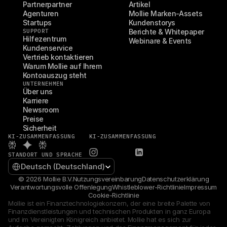
Partnerpartner
Artikel
Agenturen
Mollie Marken-Assets
Startups
Kundenstorys
SUPPORT
Berichte & Whitepaper
Hilfezentrum
Webinare & Events
Kundenservice
Vertrieb kontaktieren
Warum Mollie auf Ihrem 
Kontoauszug steht
UNTERNEHMEN
Über uns
Karriere
Newsroom
Preise
Sicherheit
KI-ZUSAMMENFASSUNG
KI-ZUSAMMENFASSUNG
STANDORT UND SPRACHE
Select Language
Deutsch (Deutschland)
© 2026 Mollie B.V.
Nutzungsvereinbarung
Datenschutzerklärung
Verantwortungsvolle Offenlegung
Whistleblower-Richtlinie
Impressum
Cookie-Richtlinie
Mollie ist ein Finanztechnologiekonzern, der eine breite Palette von 
Finanzdienstleistungen und technischen Produkten in ganz Europa 
und im Vereinigten Königreich anbietet. Mollie hat es sich zur 