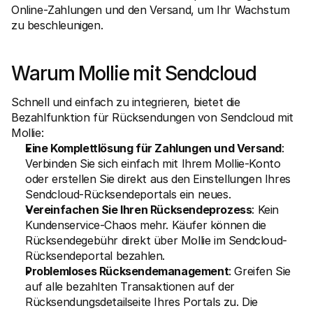
Online-Zahlungen und den Versand, um Ihr Wachstum 
Für Endkunden
Warum steht Mollie auf Ihrem Kontoauszug?
zu beschleunigen.
Für Mollie-Händler
Kontaktieren Sie unseren Händler-Support
Sales-Team kontaktieren
Warum Mollie mit Sendcloud
Erfahren Sie, wie wir Ihrem Unternehmen helfen können
Schnell und einfach zu integrieren, bietet die 
Bezahlfunktion für Rücksendungen von Sendcloud mit 
Mollie:
Eine Komplettlösung für Zahlungen und Versand
: 
Verbinden Sie sich einfach mit Ihrem Mollie-Konto 
oder erstellen Sie direkt aus den Einstellungen Ihres 
Sendcloud-Rücksendeportals ein neues.
Vereinfachen Sie Ihren Rücksendeprozess
: Kein 
Kundenservice-Chaos mehr. Käufer können die 
Rücksendegebühr direkt über Mollie im Sendcloud-
Rücksendeportal bezahlen.
Problemloses Rücksendemanagement
: Greifen Sie 
auf alle bezahlten Transaktionen auf der 
Rücksendungsdetailseite Ihres Portals zu. Die 