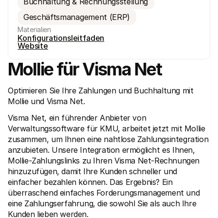
Buchhaltung & Rechnungsstellung
Geschäftsmanagement (ERP)
Materialien
Konfigurationsleitfaden
Website
Mollie für Visma Net
Technische Ressourcen
Mollie
Developer-Portal
Doku
Entdecken Sie unsere Ressourcen und Updates für 
Erfahr
Optimieren Sie Ihre Zahlungen und Buchhaltung mit 
Developer
unser
Mollie und Visma Net. 
Bibliotheken
Statu
Integrieren Sie Mollie mit unseren Plug-and-Play-Paketen
Überp
Visma Net, ein führender Anbieter von 
Discord community
Chan
Werden Sie Teil der Entwickler-Community
Lesen 
Verwaltungssoftware für KMU, arbeitet jetzt mit Mollie 
Über Mollie
Conte
zusammen, um Ihnen eine nahtlose Zahlungsintegration 
Preise
Artike
anzubieten. Unsere Integration ermöglicht es Ihnen, 
Sehen Sie sich unsere Preise an
Entdec
für Ih
Über uns
Mollie-Zahlungslinks zu Ihren Visma Net-Rechnungen 
Erfol
Unsere Story und Werte
hinzuzufügen, damit Ihre Kunden schneller und 
Erfahr
News
einfacher bezahlen können. Das Ergebnis? Ein 
Erfolg
Lesen Sie aktuelle Mollie-
Kunde
überraschend einfaches Forderungsmanagement und 
Neuigkeiten
Pape
Karriere
eine Zahlungserfahrung, die sowohl Sie als auch Ihre 
Laden 
Kommen Sie zu uns - wir stellen ein!
Kunden lieben werden. 
Kontakt