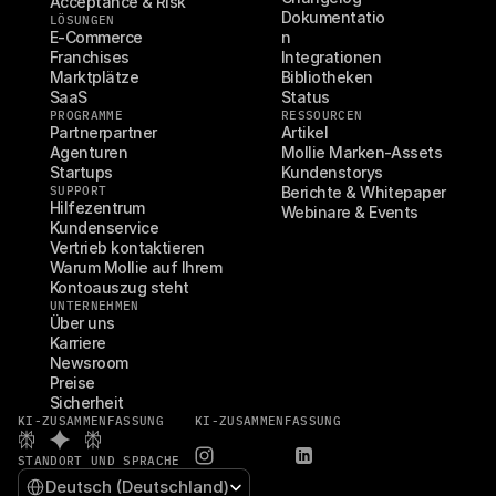
Acceptance & Risk
Dokumentatio
LÖSUNGEN
E-Commerce
n
Franchises
Integrationen
Marktplätze
Bibliotheken
SaaS
Status
PROGRAMME
RESSOURCEN
Partnerpartner
Artikel
Agenturen
Mollie Marken-Assets
Startups
Kundenstorys
SUPPORT
Berichte & Whitepaper
Hilfezentrum
Webinare & Events
Kundenservice
Vertrieb kontaktieren
Warum Mollie auf Ihrem 
Kontoauszug steht
UNTERNEHMEN
Über uns
Karriere
Newsroom
Preise
Sicherheit
KI-ZUSAMMENFASSUNG
KI-ZUSAMMENFASSUNG
STANDORT UND SPRACHE
Select Language
Deutsch (Deutschland)