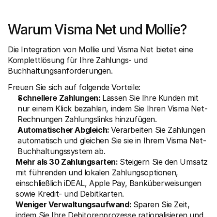
Für Endkunden
Warum steht Mollie auf Ihrem Kontoauszug?
Für Mollie-Händler
Warum Visma Net und Mollie?
Kontaktieren Sie unseren Händler-Support
Sales-Team kontaktieren
Die Integration von Mollie und Visma Net bietet eine 
Erfahren Sie, wie wir Ihrem Unternehmen helfen können
Komplettlösung für Ihre Zahlungs- und 
Buchhaltungsanforderungen. 
Freuen Sie sich auf folgende Vorteile:
Schnellere Zahlungen: 
Lassen Sie Ihre Kunden mit 
nur einem Klick bezahlen, indem Sie Ihren Visma Net-
Rechnungen Zahlungslinks hinzufügen.
Automatischer Abgleich: 
Verarbeiten Sie Zahlungen 
automatisch und gleichen Sie sie in Ihrem Visma Net-
Buchhaltungssystem ab.
Mehr als 30 Zahlungsarten: 
Steigern Sie den Umsatz 
mit führenden und lokalen Zahlungsoptionen, 
einschließlich iDEAL, Apple Pay, Banküberweisungen 
sowie Kredit- und Debitkarten.
Weniger Verwaltungsaufwand: 
Sparen Sie Zeit, 
indem Sie Ihre Debitorenprozesse rationalisieren und 