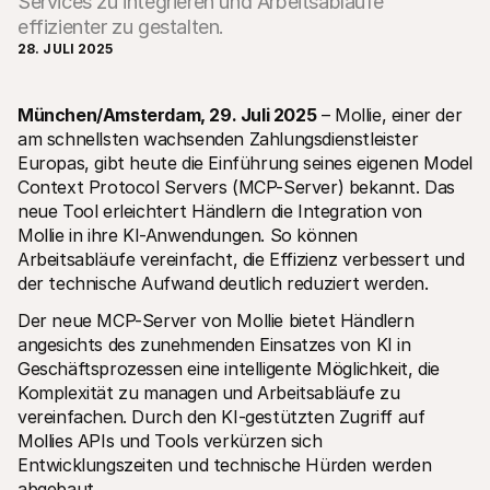
Services zu integrieren und Arbeitsabläufe
effizienter zu gestalten.
28. JULI 2025
München/Amsterdam, 29. Juli 2025
 – Mollie, einer der 
am schnellsten wachsenden Zahlungsdienstleister 
Technische Ressourcen
Mollie
Europas, gibt heute die Einführung seines eigenen Model 
Developer-Portal
Doku
Context Protocol Servers (MCP-Server) bekannt. Das 
Entdecken Sie unsere Ressourcen und Updates für 
Erfahr
Developer
unser
neue Tool erleichtert Händlern die Integration von 
Bibliotheken
Statu
Mollie in ihre KI-Anwendungen. So können 
Integrieren Sie Mollie mit unseren Plug-and-Play-Paketen
Überp
Arbeitsabläufe vereinfacht, die Effizienz verbessert und 
Discord community
Chan
der technische Aufwand deutlich reduziert werden.
Werden Sie Teil der Entwickler-Community
Lesen 
Über Mollie
Conte
Der neue MCP-Server von Mollie bietet Händlern 
Preise
Artike
Sehen Sie sich unsere Preise an
Entdec
angesichts des zunehmenden Einsatzes von KI in 
für Ih
Über uns
Geschäftsprozessen eine intelligente Möglichkeit, die 
Erfol
Unsere Story und Werte
Komplexität zu managen und Arbeitsabläufe zu 
Erfahr
News
Erfolg
vereinfachen. Durch den KI-gestützten Zugriff auf 
Lesen Sie aktuelle Mollie-
Kunde
Neuigkeiten
Mollies APIs und Tools verkürzen sich 
Pape
Karriere
Entwicklungszeiten und technische Hürden werden 
Laden 
Kommen Sie zu uns - wir stellen ein!
abgebaut.
Kontakt