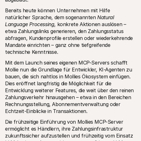
Für Endkunden
Bereits heute können Unternehmen mit Hilfe 
Warum steht Mollie auf Ihrem Kontoauszug?
Für Mollie-Händler
natürlicher Sprache, dem sogenannten 
Natural 
Kontaktieren Sie unseren Händler-Support
Language Processing
, konkrete Aktionen auslösen – 
Sales-Team kontaktieren
etwa Zahlungslinks generieren, den Zahlungsstatus 
Erfahren Sie, wie wir Ihrem Unternehmen helfen können
abfragen, Kundenprofile erstellen oder wiederkehrende 
Mandate einrichten – ganz ohne tiefgreifende 
technische Kenntnisse.
Mit dem Launch seines eigenen MCP-Servers schafft 
Mollie nun die Grundlage für Entwickler, KI-Agenten zu 
bauen, die sich nahtlos in Mollies Ökosystem einfügen. 
Dies eröffnet langfristig die Möglichkeit für die 
Entwicklung weiterer Features, die weit über den reinen 
Zahlungsverkehr hinausgehen – etwa in den Bereichen 
Rechnungsstellung, Abonnementverwaltung oder 
Echtzeit-Einblicke in Transaktionen.
Die frühzeitige Einführung von Mollies MCP-Server 
ermöglicht es Händlern, ihre Zahlungsinfrastruktur 
zukunftssicher aufzustellen und frühzeitig vom Einsatz 