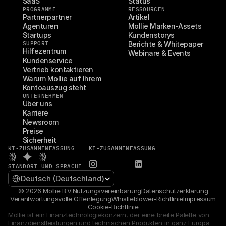
SaaS
Status
PROGRAMME
RESSOURCEN
Partnerpartner
Artikel
Agenturen
Mollie Marken-Assets
Startups
Kundenstorys
SUPPORT
Berichte & Whitepaper
Hilfezentrum
Webinare & Events
Kundenservice
Vertrieb kontaktieren
Warum Mollie auf Ihrem 
Kontoauszug steht
UNTERNEHMEN
Über uns
Karriere
Newsroom
Preise
Sicherheit
KI-ZUSAMMENFASSUNG
KI-ZUSAMMENFASSUNG
STANDORT UND SPRACHE
Select Language
Deutsch (Deutschland)
© 2026 Mollie B.V.
Nutzungsvereinbarung
Datenschutzerklärung
Verantwortungsvolle Offenlegung
Whistleblower-Richtlinie
Impressum
Cookie-Richtlinie
Mollie ist ein Finanztechnologiekonzern, der eine breite Palette von 
Finanzdienstleistungen und technischen Produkten in ganz Europa 