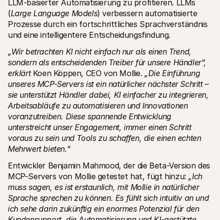
LLM-basierter Automatisierung zu profitieren. LLMs 
(
Large Language Models
) verbessern automatisierte 
Prozesse durch ein fortschrittliches Sprachverständnis 
und eine intelligentere Entscheidungsfindung.
„Wir betrachten KI nicht einfach nur als einen Trend, 
sondern als entscheidenden Treiber für unsere Händler”, 
erklärt 
Koen Köppen, CEO von Mollie. 
„Die Einführung 
unseres MCP-Servers ist ein natürlicher nächster Schritt – 
sie unterstützt Händler dabei, KI einfacher zu integrieren, 
Arbeitsabläufe zu automatisieren und Innovationen 
voranzutreiben. Diese spannende Entwicklung 
unterstreicht unser Engagement, immer einen Schritt 
voraus zu sein und Tools zu schaffen, die einen echten 
Mehrwert bieten.”
Entwickler Benjamin Mahmood, der die Beta-Version des 
MCP-Servers von Mollie getestet hat, fügt hinzu: 
„Ich 
muss sagen, es ist erstaunlich, mit Mollie in natürlicher 
Sprache sprechen zu können. Es fühlt sich intuitiv an und 
ich sehe darin zukünftig ein enormes Potenzial für den 
Kundensupport, die Automatisierung und KI-gestützte 