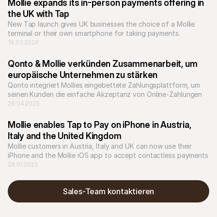
Mollie expands its in-person payments offering in 
the UK with Tap
New Tap launch gives UK businesses the choice of a Mollie 
terminal or their own smartphone for taking payments.
18.03.2026
Qonto & Mollie verkünden Zusammenarbeit, um 
europäische Unternehmen zu stärken
Qonto integriert Mollies eingebettete Zahlungsplattform, um 
seinen Kunden die einfache Akzeptanz von Online-Zahlungen 
zu ermöglichen.
29.04.2025
Mollie enables Tap to Pay on iPhone in Austria, 
Italy and the United Kingdom
Mollie customers in Austria, Italy and UK can now use their 
iPhone and the Mollie iOS app to accept contactless payments 
without the need to purchase or manage additional hardware
28.01.2025
Sales-Team kontaktieren