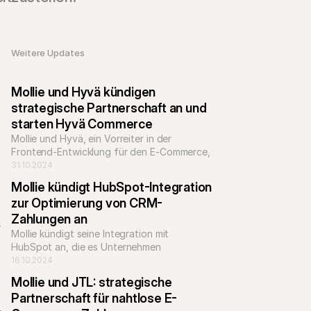
Weitere Updates 
Mollie und Hyvä kündigen 
strategische Partnerschaft an und 
starten Hyvä Commerce
Mollie und Hyvä, ein Vorreiter in der 
Frontend-Entwicklung für den E-Commerce, 
geben eine strategische Partnerschaft 
31.10.2024
bekannt und starten Hyvä Commerce.
Mollie kündigt HubSpot-Integration 
zur Optimierung von CRM-
Zahlungen an
 
Mollie kündigt seine Integration mit 
HubSpot an, die es Unternehmen 
ermöglicht, Zahlungen direkt aus HubSpot 
16.10.2024
in Sekundenschnelle zu initiieren und zu 
Mollie und JTL: strategische 
verfolgen.
Partnerschaft für nahtlose E-