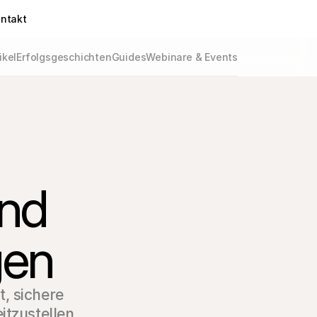
ntakt
ikel
Erfolgsgeschichten
Guides
Webinare & Events
nd 

gen 
t, sichere
tzustellen.