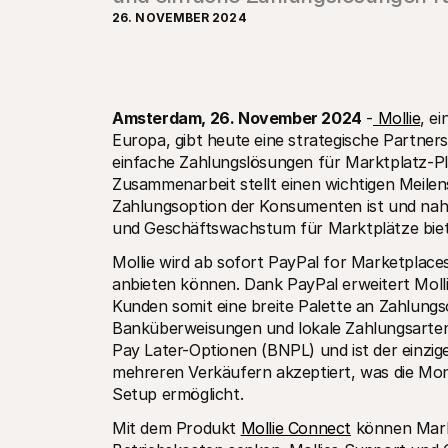
26. NOVEMBER 2024
Amsterdam, 26. November 2024
 -
 Mollie
, e
Europa, gibt heute eine strategische Partnersc
einfache Zahlungslösungen für Marktplatz-Pla
Zusammenarbeit stellt einen wichtigen Meilens
Zahlungsoption der Konsumenten ist und naht
und Geschäftswachstum für Marktplätze biet
Mollie wird ab sofort PayPal for Marketplaces
anbieten können. Dank PayPal erweitert Molli
Kunden somit eine breite Palette an Zahlungsop
Banküberweisungen und lokale Zahlungsarten
Pay Later-Optionen (BNPL) und ist der einzi
mehreren Verkäufern akzeptiert, was die Mo
Setup ermöglicht.
Mit dem Produkt 
Mollie Connect
 können Mark