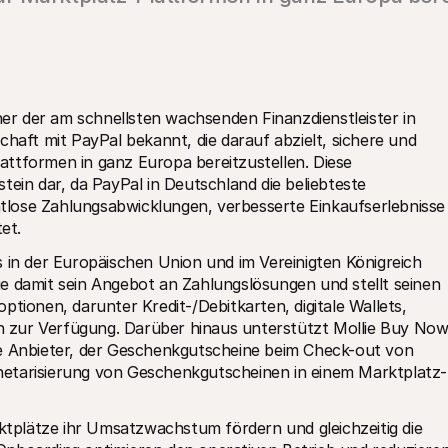
iner der am schnellsten wachsenden Finanzdienstleister in 
haft mit PayPal bekannt, die darauf abzielt, sichere und 
ttformen in ganz Europa bereitzustellen. Diese 
tein dar, da PayPal in Deutschland die beliebteste 
lose Zahlungsabwicklungen, verbesserte Einkaufserlebnisse 
et.
 in der Europäischen Union und im Vereinigten Königreich 
e damit sein Angebot an Zahlungslösungen und stellt seinen 
tionen, darunter Kredit-/Debitkarten, digitale Wallets, 
 zur Verfügung. Darüber hinaus unterstützt Mollie Buy Now
ge Anbieter, der Geschenkgutscheine beim Check-out von 
netarisierung von Geschenkgutscheinen in einem Marktplatz-
tplätze ihr Umsatzwachstum fördern und gleichzeitig die 