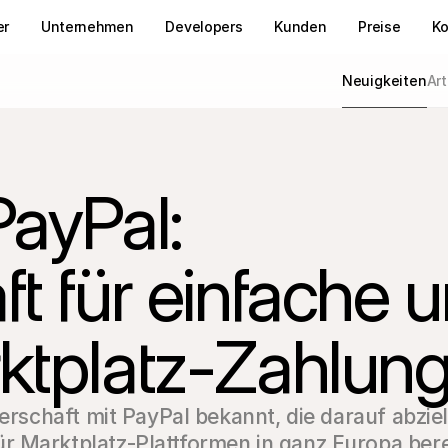
er
Unternehmen
Developers
Kunden
Preise
Ko
Neuigkeiten
Art
ayPal: 
t für einfache u
ktplatz-Zahlun
nerschaft mit PayPal bekannt, die darauf abziel
 Marktplatz-Plattformen in ganz Europa berei