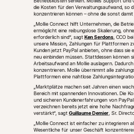
Betriebskosten senken. Mollies Support und O
die Kosten für den Verwaltungsaufwand, so da
konzentrieren können – ohne die sonst damit
„Mollie Connect hilft Unternehmen, die Betr
ermöglicht eine reibungslose Skalierung, oh
erforderlich sind“, sagt 
Ken Serdons
, CCO bei
unsere Mission, Zahlungen für Plattformen zu
Kunden jetzt PayPal anbieten, ohne dass sie e
neu einbinden müssen. Stattdessen können si
Arbeitsaufwand an Mollie auslagern. Dadurch
konzentrieren. Mollie übernimmt alle zahlu
Plattformen eine nahtlose Zahlungsintegratio
„Marktplätze machen seit Jahren einen wach
Bereich mit spannenden Innovationen. Die Ko
und sicheren Kundenerfahrungen von PayPal i
verzeichnen bereits jetzt eine hohe Nachfrag
verstärkt“, sagt 
Guillaume Demier
, Sr. Direc
„Mollie Connect ist einfacher zu integrieren a
Wesentliche für unser Geschäft konzentrieren