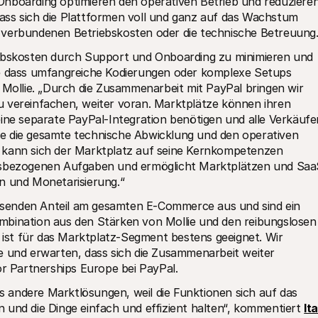
nboarding optimieren den operativen Betrieb und reduzieren
ss sich die Plattformen voll und ganz auf das Wachstum 
 verbundenen Betriebskosten oder die technische Betreuung
iebskosten durch Support und Onboarding zu minimieren und 
ne dass umfangreiche Kodierungen oder komplexe Setups 
 Mollie. „Durch die Zusammenarbeit mit PayPal bringen wir 
 vereinfachen, weiter voran. Marktplätze können ihren 
ine separate PayPal-Integration benötigen und alle Verkäufer
e die gesamte technische Abwicklung und den operativen 
 kann sich der Marktplatz auf seine Kernkompetenzen 
ngsbezogenen Aufgaben und ermöglicht Marktplätzen und Saa
n und Monetarisierung.“
senden Anteil am gesamten E-Commerce aus und sind ein 
mbination aus den Stärken von Mollie und den reibungslosen 
st für das Marktplatz-Segment bestens geeignet. Wir 
e und erwarten, dass sich die Zusammenarbeit weiter 
tor Partnerships Europe bei PayPal.
ls andere Marktlösungen, weil die Funktionen sich auf das 
 und die Dinge einfach und effizient halten“, kommentiert 
Itai