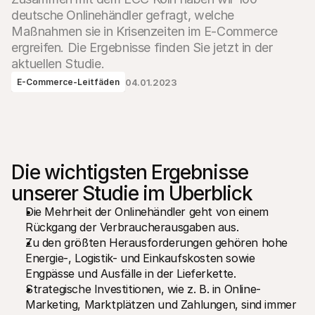
deutsche Onlinehändler gefragt, welche 
Maßnahmen sie in Krisenzeiten im E-Commerce 
ergreifen. Die Ergebnisse finden Sie jetzt in der 
aktuellen Studie.
04.01.2023
E-Commerce-Leitfäden
Technische Ressourcen
Mollie
Developer-Portal
Doku
Entdecken Sie unsere Ressourcen und Updates für 
Erfahr
Developer
unser
Bibliotheken
Statu
Integrieren Sie Mollie mit unseren Plug-and-Play-Paketen
Überp
Die wichtigsten Ergebnisse 
Discord community
Chan
Werden Sie Teil der Entwickler-Community
Lesen 
unserer Studie im Überblick
Über Mollie
Conte
Preise
Artike
Die Mehrheit der Onlinehändler geht von einem 
Sehen Sie sich unsere Preise an
Entdec
Rückgang der Verbraucherausgaben aus.
für Ih
Über uns
Erfol
Zu den größten Herausforderungen gehören hohe 
Unsere Story und Werte
Erfahr
News
Energie-, Logistik- und Einkaufskosten sowie 
Erfolg
Lesen Sie aktuelle Mollie-
Engpässe und Ausfälle in der Lieferkette.
Kunde
Neuigkeiten
Pape
Strategische Investitionen, wie z. B. in Online-
Karriere
Laden 
Kommen Sie zu uns - wir stellen ein!
Marketing, Marktplätzen und Zahlungen, sind immer 
Kontakt