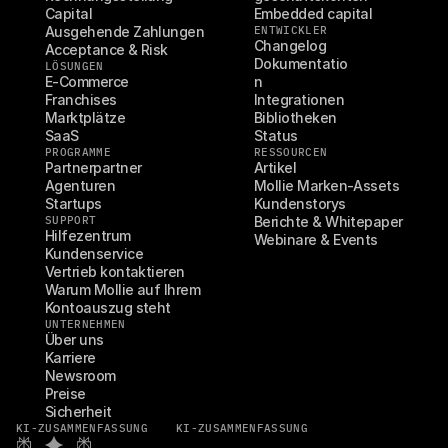
Capital
Embedded capital
Ausgehende Zahlungen
ENTWICKLER
Changelog
Acceptance & Risk
Dokumentatio
LÖSUNGEN
E-Commerce
n
Franchises
Integrationen
Marktplätze
Bibliotheken
SaaS
Status
PROGRAMME
RESSOURCEN
Partnerpartner
Artikel
Agenturen
Mollie Marken-Assets
Startups
Kundenstorys
SUPPORT
Berichte & Whitepaper
Hilfezentrum
Webinare & Events
Kundenservice
Vertrieb kontaktieren
Warum Mollie auf Ihrem 
Kontoauszug steht
UNTERNEHMEN
Über uns
Karriere
Newsroom
Preise
Sicherheit
KI-ZUSAMMENFASSUNG
KI-ZUSAMMENFASSUNG