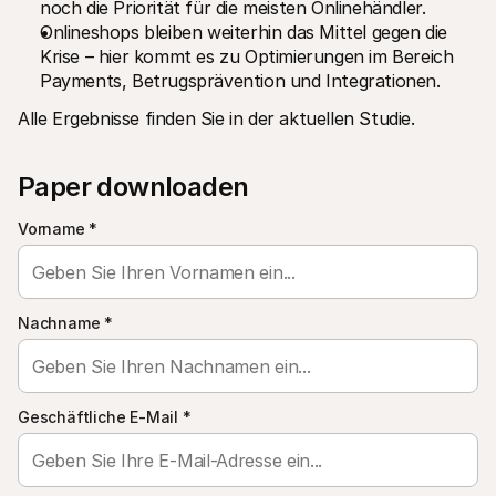
noch die Priorität für die meisten Onlinehändler.
Für Endkunden
Onlineshops bleiben weiterhin das Mittel gegen die 
Warum steht Mollie auf Ihrem Kontoauszug?
Für Mollie-Händler
Krise – hier kommt es zu Optimierungen im Bereich 
Kontaktieren Sie unseren Händler-Support
Payments, Betrugsprävention und Integrationen.
Sales-Team kontaktieren
Erfahren Sie, wie wir Ihrem Unternehmen helfen können
Alle Ergebnisse finden Sie in der aktuellen Studie.
Paper downloaden
Vorname
*
Nachname
*
Geschäftliche E-Mail
*