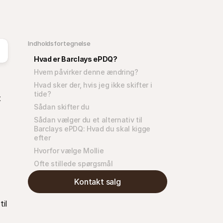
Indholdsfortegnelse
Hvad er Barclays ePDQ?
Hvem påvirker denne ændring?
Hvad sker der, hvis jeg ikke skifter i 
tide?
 
Sådan skifter du
Sådan vælger du et alternativ til 
Barclays ePDQ: Hvad du skal kigge 
efter
Hvorfor vælge Mollie
Ofte stillede spørgsmål
Kontakt salg
l 