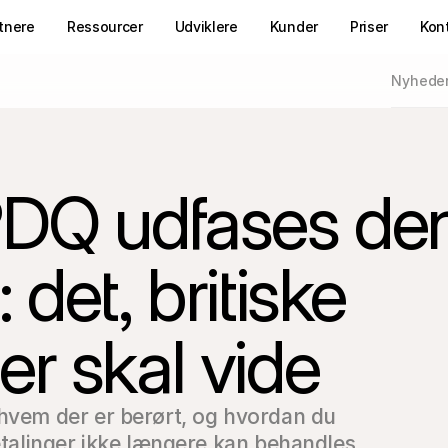
tnere
Ressourcer
Udviklere
Kunder
Priser
Kon
Nyhede
PDQ udfases den
det, britiske
r skal vide
hvem der er berørt, og hvordan du 
betalinger ikke længere kan behandles.