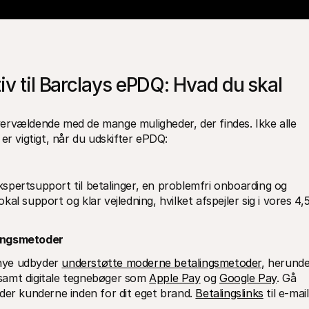
iv til Barclays ePDQ: Hvad du skal 
ervældende med de mange muligheder, der findes. Ikke alle 
er vigtigt, når du udskifter ePDQ:
pertsupport til betalinger, en problemfri onboarding og 
okal support og klar vejledning, hvilket afspejler sig i vores 4,
lingsmetoder
 nye udbyder 
understøtte moderne betalingsmetoder
, herunde
samt digitale tegnebøger som 
Apple Pay
 og 
Google Pay
. Gå 
der kunderne inden for dit eget brand. 
Betalingslinks
 til e-mail