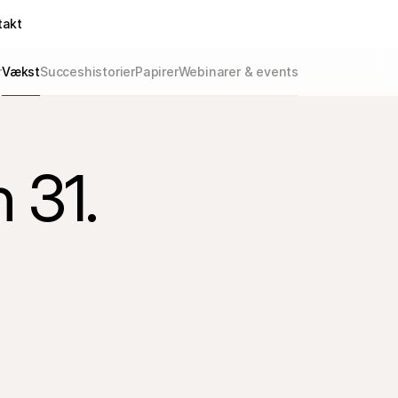
takt
r
Vækst
Succeshistorier
Papirer
Webinarer & events
 31.