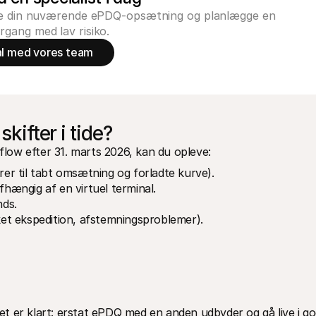
gge din nuværende ePDQ-opsætning og planlægge en
rgang med lav risiko.
al med vores team
skifter i tide?
sflow efter 31. marts 2026, kan du opleve:
ører til tabt omsætning og forladte kurve).
fhængig af en virtuel terminal.
nds.
nket ekspedition, afstemningsproblemer).
let er klart: erstat ePDQ med en anden udbyder og gå live i go