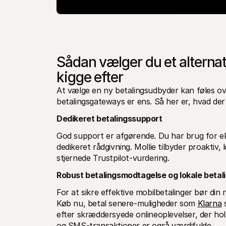
Sådan vælger du et alternat
kigge efter
At vælge en ny betalingsudbyder kan føles ov
betalingsgateways er ens. Så her er, hvad der 
Dedikeret betalingssupport
God support er afgørende. Du har brug for eks
dedikeret rådgivning. Mollie tilbyder proaktiv, l
stjernede Trustpilot-vurdering.
Robust betalingsmodtagelse og lokale beta
For at sikre effektive mobilbetalinger bør din
Køb nu, betal senere-muligheder som 
Klarna
 
efter skræddersyede onlineoplevelser, der hol
og SMS-transaktioner er også værdifulde.