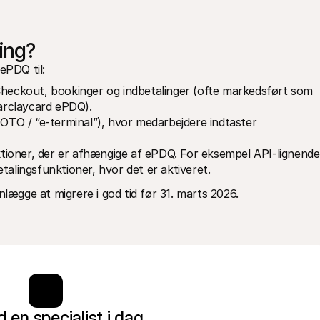
ing?
ePDQ til:
Checkout, bookinger og indbetalinger (ofte markedsført som 
arclaycard ePDQ).
MOTO / “e-terminal”), hvor medarbejdere indtaster 
ioner, der er afhængige af ePDQ. For eksempel API-lignende 
talingsfunktioner, hvor det er aktiveret.
nlægge at migrere i god tid før 31. marts 2026.
 en specialist i dag