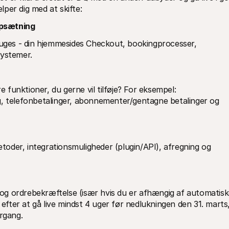
ælper dig med at skifte:
opsætning
ruges - din hjemmesides Checkout, bookingprocesser, 
systemer.
funktioner, du gerne vil tilføje? For eksempel: 
g, telefonbetalinger, abonnementer/gentagne betalinger og 
oder, integrationsmuligheder (plugin/API), afregning og 
r og ordrebekræftelse (især hvis du er afhængig af automatisk
 efter at gå live mindst 4 uger før nedlukningen den 31. marts,
ergang.