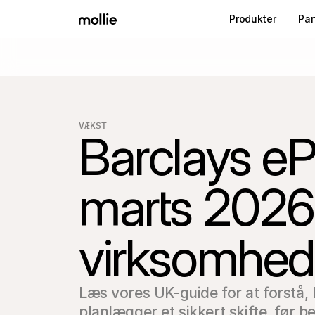
Produkter
Par
VÆKST
Barclays e
marts 2026: 
virksomhede
Læs vores UK-guide for at forstå, 
planlægger et sikkert skifte, før 