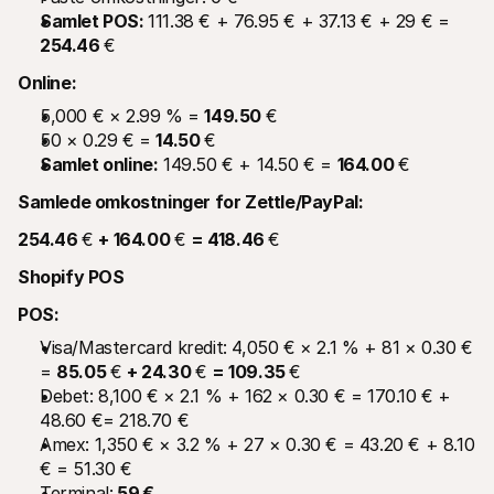
Samlet POS: 
111.38 € + 76.95 € + 37.13 € + 29 € = 
254.46 
€
Online:
5,000 € × 2.99 % = 
149.50 
€
50 × 0.29 € = 
14.50 
€
Samlet online:
 149.50 € + 14.50 € = 
164.00 
€
Samlede omkostninger for Zettle/PayPal:
254.46 
€ 
+ 164.00 
€ 
= 418.46 
€
Shopify POS
POS:
Visa/Mastercard kredit: 4,050 € × 2.1 % + 81 × 0.30 € 
= 
85.05 
€ 
+ 24.30 
€ 
= 109.35 
€
Debet: 8,100 € × 2.1 % + 162 × 0.30 € = 170.10 € + 
48.60 €= 218.70 €
Amex: 1,350 € × 3.2 % + 27 × 0.30 € = 43.20 € + 8.10 
€ = 51.30 €
Terminal:
 59 €