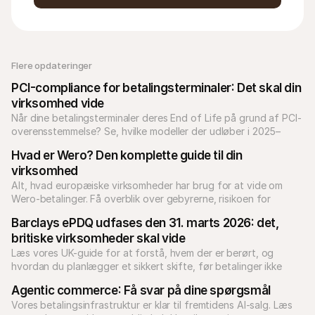
Flere opdateringer 
PCI-compliance for betalingsterminaler: Det skal din 
virksomhed vide
Når dine betalingsterminaler deres End of Life på grund af PCI-
overensstemmelse? Se, hvilke modeller der udløber i 2025–
2026, og hvordan du opgraderer din terminal.
Hvad er Wero? Den komplette guide til din 
virksomhed
Alt, hvad europæiske virksomheder har brug for at vide om 
Wero-betalinger. Få overblik over gebyrerne, risikoen for 
tvister, og hvordan du gør din checkout klar til skiftet.
Barclays ePDQ udfases den 31. marts 2026: det, 
britiske virksomheder skal vide
Læs vores UK-guide for at forstå, hvem der er berørt, og 
hvordan du planlægger et sikkert skifte, før betalinger ikke 
længere kan behandles.
Agentic commerce: Få svar på dine spørgsmål
Vores betalingsinfrastruktur er klar til fremtidens AI-salg. Læs 