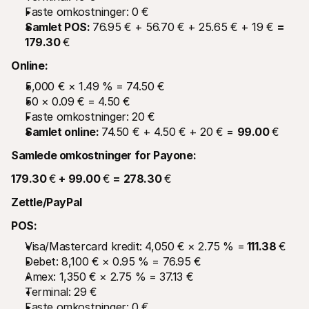
Faste omkostninger: 0 €
Samlet POS: 
76.95 € + 56.70 € + 25.65 € + 19 € 
= 
179.30 
€
Online:
5,000 € × 1.49 % = 74.50 €
50 × 0.09 € = 4.50 €
Faste omkostninger: 20 €
Samlet online: 
74.50 € + 4.50 € + 20 € = 
99.00 
€
Samlede omkostninger for Payone:
179.30 
€
 + 99.00 
€
 = 278.30 
€
Zettle/PayPal
POS:
Visa/Mastercard kredit: 4,050 € × 2.75 % =
 111.38 
€
Debet: 8,100 € × 0.95 % = 76.95 €
Amex: 1,350 € × 2.75 % = 37.13 €
Terminal: 29 €
Faste omkostninger: 0 €