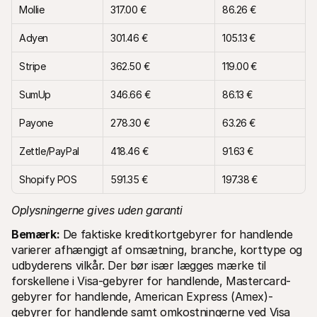
Mollie
317.00 €
86.26 €
Adyen
301.46 €
105.13 €
Stripe
362.50 €
119.00 €
SumUp
346.66 €
86.13 €
Payone
278.30 €
63.26 €
Zettle/PayPal
418.46 €
91.63 €
Shopify POS
591.35 €
197.38 €
Oplysningerne gives uden garanti
Bemærk:
 De faktiske kreditkortgebyrer for handlende 
varierer afhængigt af omsætning, branche, korttype og 
udbyderens vilkår. Der bør især lægges mærke til 
forskellene i Visa-gebyrer for handlende, Mastercard-
gebyrer for handlende, American Express (Amex)-
gebyrer for handlende samt omkostningerne ved Visa 