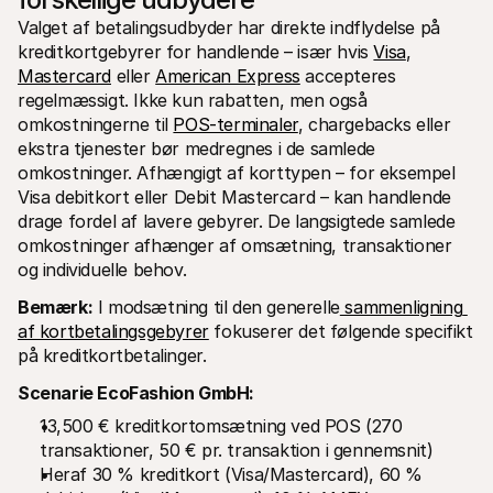
Valget af betalingsudbyder har direkte indflydelse på 
kreditkortgebyrer for handlende – især hvis 
Visa
, 
Mastercard
 eller 
American Express
 accepteres 
regelmæssigt. Ikke kun rabatten, men også 
omkostningerne til 
POS-terminaler
, chargebacks eller 
ekstra tjenester bør medregnes i de samlede 
omkostninger. Afhængigt af korttypen – for eksempel 
Visa debitkort eller Debit Mastercard – kan handlende 
drage fordel af lavere gebyrer. De langsigtede samlede 
omkostninger afhænger af omsætning, transaktioner 
og individuelle behov.
Bemærk:
 I modsætning til den generelle
 sammenligning 
af kortbetalingsgebyrer
 fokuserer det følgende specifikt 
på kreditkortbetalinger.
Scenarie EcoFashion GmbH:
13,500 € kreditkortomsætning ved POS (270 
transaktioner, 50 € pr. transaktion i gennemsnit)
Heraf 30 % kreditkort (Visa/Mastercard), 60 % 