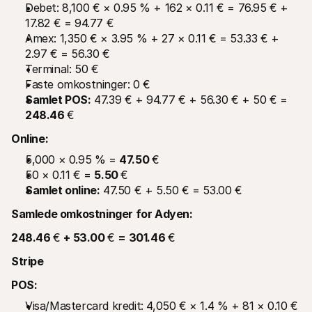
Debet: 8,100 € × 0.95 % + 162 × 0.11 € = 76.95 € + 
17.82 € = 94.77 €
Amex: 1,350 € × 3.95 % + 27 × 0.11 € = 53.33 € + 
2.97 € = 56.30 €
Terminal: 50 €
Faste omkostninger: 0 €
Samlet POS:
 47.39 € + 94.77 € + 56.30 € + 50 € = 
248.46 
€
Online:
5,000 × 0.95 % = 
47.50 
€
50 × 0.11 € = 
5.50 
€
Samlet online:
 47.50 € + 5.50 € = 53.00 €
Samlede omkostninger for Adyen:
248.46 
€ 
+ 53.00 
€ 
= 301.46 
€
Stripe
POS:
Visa/Mastercard kredit: 4,050 € × 1.4 % + 81 × 0.10 € 