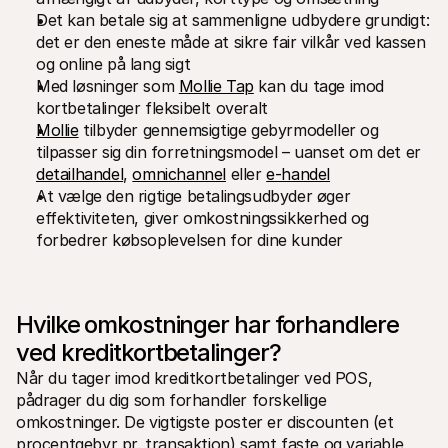
For kunder
Det kan betale sig at sammenligne udbydere grundigt: 
Find ud af, hvorfor Mollie er på din bankudskrift
det er den eneste måde at sikre fair vilkår ved kassen 
For Mollie-kunder
og online på lang sigt
Kontakt vores kundesupport
Kontakt salg
Med løsninger som 
Mollie Tap
 kan du tage imod 
Oplev hvordan vi kan hjælpe din forretning
kortbetalinger fleksibelt overalt
Mollie
 tilbyder gennemsigtige gebyrmodeller og 
tilpasser sig din forretningsmodel – uanset om det er 
detailhandel
, 
omnichannel
 eller 
e-handel
At vælge den rigtige betalingsudbyder øger 
effektiviteten, giver omkostningssikkerhed og 
forbedrer købsoplevelsen for dine kunder
Hvilke omkostninger har forhandlere 
ved kreditkortbetalinger?
Når du tager imod kreditkortbetalinger ved POS, 
pådrager du dig som forhandler forskellige 
omkostninger. De vigtigste poster er discounten (et 
procentgebyr pr. transaktion) samt faste og variable 