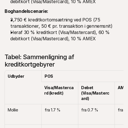
debitkort (Visa/Mastercard), 10 % AMEX
Boghandelscenarie:
3,750 € kreditkortomsætning ved POS (75 
transaktioner, 50 € pr. transaktion i gennemsnit)
Heraf 30 % kreditkort (Visa/Mastercard), 60 % 
debitkort (Visa/Mastercard), 10 % AMEX
Tabel: Sammenligning af 
kreditkortgebyrer
Udbyder
POS
Visa/Masterca
Debet 
AME
rd (kredit)
(Visa/Masterc
ard)
Mollie
fra 1.7 %
fra 0.7 %
fra 1