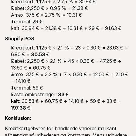
Kreditkort: 1,125 € × 2.75 % = 30.94 €
Debet: 2,250 € × 0.95 % = 21.38 €
Amex: 375 € × 2.75 % = 10.31 €
Terminal: 29 €
I alt: 30.94 € + 21.38 € + 10.31 € + 29 € = 91.63 €
Shopify POS
Kreditkort: 1,125 € × 2.1 % + 23 × 0.30 € = 23.63 € + 
6.90 € = 
30.53 
€
Debet: 2,250 € × 2.1 % + 45 × 0.30 € = 47.25 € + 
13.50 € = 60.75 €
Amex: 375 € × 3.2 % + 7 × 0.30 € = 12.00 € + 2.10 € 
= 14.10 €
Terminal: 59 €
Faste omkostninger: 
33 
€
I alt:
 30.53 € + 60.75 € + 14.10 € + 59 € + 33 € = 
197.38 
€
Konklusion:
Kreditkortgebyrer for handlende varierer markant 
afhængigt af udbyderen og korttypen. Mens udbydere 