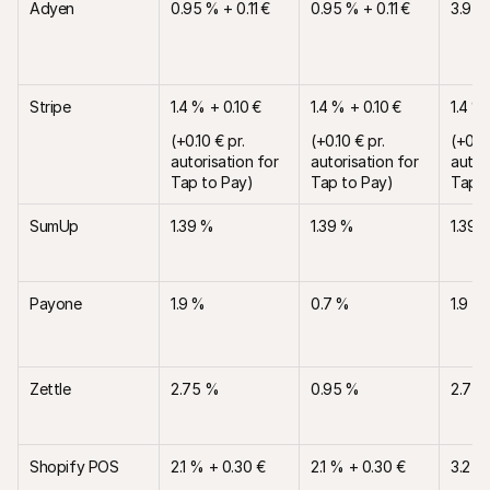
Adyen
0.95 % + 0.11 €
0.95 % + 0.11 €
3.95 
Stripe
1.4 % + 0.10 €
1.4 % + 0.10 €
1.4 % 
(+0.10 € pr. 
(+0.10 € pr. 
(+0.10
autorisation for 
autorisation for 
autori
Tap to Pay)
Tap to Pay)
Tap t
SumUp
1.39 %
1.39 %
1.39 
Payone
1.9 %
0.7 %
1.9 %
Zettle
2.75 %
0.95 %
2.75
Shopify POS
2.1 % + 0.30 €
2.1 % + 0.30 €
3.2 %