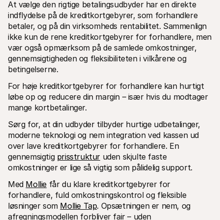
At vælge den rigtige betalingsudbyder har en direkte 
indflydelse på de kreditkortgebyrer, som forhandlere 
betaler, og på din virksomheds rentabilitet. Sammenlign 
ikke kun de rene kreditkortgebyrer for forhandlere, men 
vær også opmærksom på de samlede omkostninger, 
gennemsigtigheden og fleksibiliteten i vilkårene og 
betingelserne.
For høje kreditkortgebyrer for forhandlere kan hurtigt 
løbe op og reducere din margin – især hvis du modtager 
mange kortbetalinger.
Sørg for, at din udbyder tilbyder hurtige udbetalinger, 
moderne teknologi og nem integration ved kassen ud 
over lave kreditkortgebyrer for forhandlere. En 
gennemsigtig 
prisstruktur
 uden skjulte faste 
omkostninger er lige så vigtig som pålidelig support.
Med 
Mollie
 får du klare kreditkortgebyrer for 
forhandlere, fuld omkostningskontrol og fleksible 
løsninger som 
Mollie Tap
. Opsætningen er nem, og 
afregningsmodellen forbliver fair – uden 