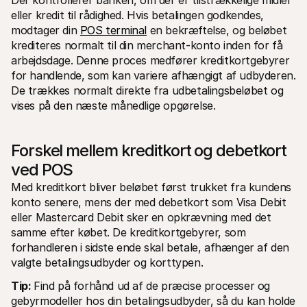
Der kontrollerer banken, om der er tilstrækkelige midler 
eller kredit til rådighed. Hvis betalingen godkendes, 
modtager din 
POS terminal
 en bekræftelse, og beløbet 
krediteres normalt til din merchant-konto inden for få 
arbejdsdage. Denne proces medfører kreditkortgebyrer 
for handlende, som kan variere afhængigt af udbyderen. 
De trækkes normalt direkte fra udbetalingsbeløbet og 
vises på den næste månedlige opgørelse.
Forskel mellem kreditkort og debetkort 
ved POS
Med kreditkort bliver beløbet først trukket fra kundens 
konto senere, mens der med debetkort som Visa Debit 
eller Mastercard Debit sker en opkrævning med det 
samme efter købet. De kreditkortgebyrer, som 
forhandleren i sidste ende skal betale, afhænger af den 
valgte betalingsudbyder og korttypen.
Tip: 
Find på forhånd ud af de præcise processer og 
gebyrmodeller hos din betalingsudbyder, så du kan holde 