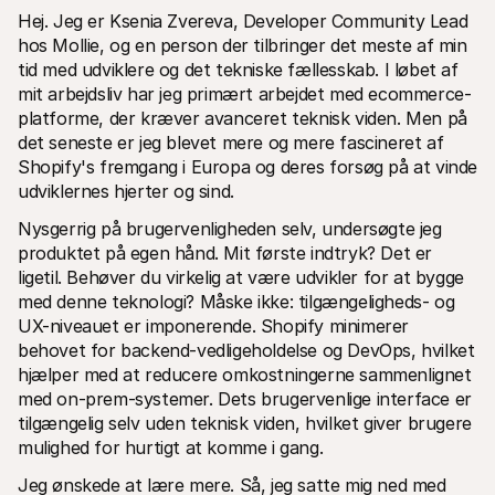
Hej. Jeg er Ksenia Zvereva, Developer Community Lead 
hos Mollie, og en person der tilbringer det meste af min 
tid med udviklere og det tekniske fællesskab. I løbet af 
mit arbejdsliv har jeg primært arbejdet med ecommerce-
platforme, der kræver avanceret teknisk viden. Men på 
det seneste er jeg blevet mere og mere fascineret af 
Tekniske ressourcer
Mollie 
Shopify's fremgang i Europa og deres forsøg på at vinde 
Udviklerportal
Doku
udviklernes hjerter og sind.
Opdag udviklerressourcer og opdateringer
Udfors
Biblioteker
Statu
Nysgerrig på brugervenligheden selv, undersøgte jeg 
Integrer Mollie med klar-til-brug biblioteker
Tjek 
Discord-fællesskab
Ændr
produktet på egen hånd. Mit første indtryk? Det er 
Bliv en del af vores udviklerfællesskab
Læs om
ligetil. Behøver du virkelig at være udvikler for at bygge 
Om Mollie
Mollie 
med denne teknologi? Måske ikke: tilgængeligheds- og 
Priser
Artik
UX-niveauet er imponerende. Shopify minimerer 
Se vores priser
Opdag 
virks
Om os
behovet for backend-vedligeholdelse og DevOps, hvilket 
Succe
Lær mere om vores historie og 
hjælper med at reducere omkostningerne sammenlignet 
værdier
Se hvo
med on-prem-systemer. Dets brugervenlige interface er 
Nyheder
Papir
Læs de seneste Mollie nyheder
Downlo
tilgængelig selv uden teknisk viden, hvilket giver brugere 
Karrierer
mulighed for hurtigt at komme i gang.
Kom og arbejd hos os - vi søger nye 
medarbejdere!
Jeg ønskede at lære mere. Så, jeg satte mig ned med 
Kontakt