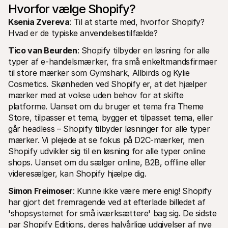
Hvorfor vælge Shopify?
Ksenia Zvereva
: Til at starte med, hvorfor Shopify? 
Hvad er de typiske anvendelsestilfælde? 
Tico van Beurden
: Shopify tilbyder en løsning for alle 
typer af e-handelsmærker, fra små enkeltmandsfirmaer 
til store mærker som Gymshark, Allbirds og Kylie 
Cosmetics. Skønheden ved Shopify er, at det hjælper 
mærker med at vokse uden behov for at skifte 
platforme. Uanset om du bruger et tema fra Theme 
Store, tilpasser et tema, bygger et tilpasset tema, eller 
går headless – Shopify tilbyder løsninger for alle typer 
mærker. Vi plejede at se fokus på D2C-mærker, men 
Shopify udvikler sig til en løsning for alle typer online 
shops. Uanset om du sælger online, B2B, offline eller 
videresælger, kan Shopify hjælpe dig.
Simon Freimoser
: Kunne ikke være mere enig! Shopify 
har gjort det fremragende ved at efterlade billedet af 
'shopsystemet for små iværksættere' bag sig. De sidste 
par Shopify Editions, deres halvårlige udgivelser af nye 