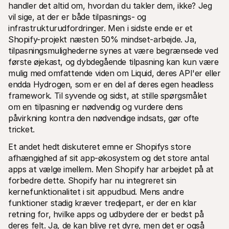
handler det altid om, hvordan du takler dem, ikke? Jeg 
vil sige, at der er både tilpasnings- og 
infrastrukturudfordringer. Men i sidste ende er et 
Shopify-projekt næsten 50% mindset-arbejde. Ja, 
tilpasningsmulighederne synes at være begrænsede ved 
første øjekast, og dybdegående tilpasning kan kun være 
mulig med omfattende viden om Liquid, deres API'er eller 
endda Hydrogen, som er en del af deres egen headless 
framework. Til syvende og sidst, at stille spørgsmålet 
om en tilpasning er nødvendig og vurdere dens 
påvirkning kontra den nødvendige indsats, gør ofte 
tricket. 
Et andet hedt diskuteret emne er Shopifys store 
afhængighed af sit app-økosystem og det store antal 
apps at vælge imellem. Men Shopify har arbejdet på at 
forbedre dette. Shopify har nu integreret sin 
kernefunktionalitet i sit appudbud. Mens andre 
funktioner stadig kræver tredjepart, er der en klar 
retning for, hvilke apps og udbydere der er bedst på 
deres felt. Ja, de kan blive ret dyre, men det er også 