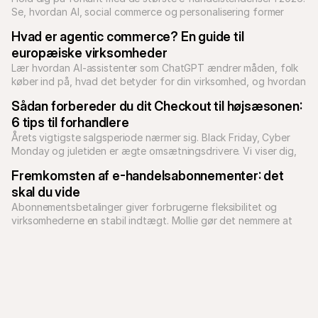
Se, hvordan AI, social commerce og personalisering former 
online shopping.
Hvad er agentic commerce? En guide til 
europæiske virksomheder
Lær hvordan AI-assistenter som ChatGPT ændrer måden, folk 
køber ind på, hvad det betyder for din virksomhed, og hvordan 
Sådan forbereder du dit Checkout til højsæsonen: 
6 tips til forhandlere
Årets vigtigste salgsperiode nærmer sig. Black Friday, Cyber 
Monday og juletiden er ægte omsætningsdrivere. Vi viser dig, 
hvordan du bliver klar.
Fremkomsten af e-handelsabonnementer: det 
skal du vide
Abonnementsbetalinger giver forbrugerne fleksibilitet og 
virksomhederne en stabil indtægt. Mollie gør det nemmere at 
administrere og optimere din abonnementsstrategi.