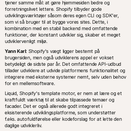
tjener samme mål: at gøre hjemmesiden bedre og 
forretningslivet lettere. Shopify tilbyder gode 
udviklingsværktøjer såsom deres egen CLI og SDK'er, 
som vi så bruger til at bygge vores sites. Dette, i 
kombination med en stabil backend med omfattende 
funktioner, der konstant udvikler sig, skaber et meget 
udviklervenligt miljø.
Yann Karl
: Shopify's vægt ligger bestemt på 
brugersiden, men også udviklerens appel er vokset 
betydeligt de sidste par år. Det omfattende API-udbud 
tillader udviklere at udvide platformens funktionalitet og 
integrere med eksterne systemer nemt, selv uden behov 
for en mellemsoftware. 
Liquid, Shopify's template motor, er nem at lære og et 
kraftfuldt værktøj til at skabe tilpassede temaer og 
facader. Det er også allerede godt integreret i 
eksisterende udviklingsplatforme, som understøtter 
f.eks. autofuldførelse eller kodeforslag for at lette den 
daglige udviklerliv.