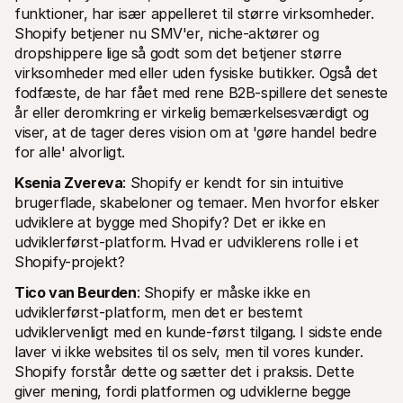
funktioner, har især appelleret til større virksomheder. 
Shopify betjener nu SMV'er, niche-aktører og 
dropshippere lige så godt som det betjener større 
virksomheder med eller uden fysiske butikker. Også det 
fodfæste, de har fået med rene B2B-spillere det seneste 
år eller deromkring er virkelig bemærkelsesværdigt og 
viser, at de tager deres vision om at 'gøre handel bedre 
for alle' alvorligt.
Ksenia Zvereva
: Shopify er kendt for sin intuitive 
brugerflade, skabeloner og temaer. Men hvorfor elsker 
udviklere at bygge med Shopify? Det er ikke en 
udviklerførst-platform. Hvad er udviklerens rolle i et 
Shopify-projekt?
Tico van Beurden
: Shopify er måske ikke en 
udviklerførst-platform, men det er bestemt 
udviklervenligt med en kunde-først tilgang. I sidste ende 
laver vi ikke websites til os selv, men til vores kunder. 
Shopify forstår dette og sætter det i praksis. Dette 
giver mening, fordi platformen og udviklerne begge 