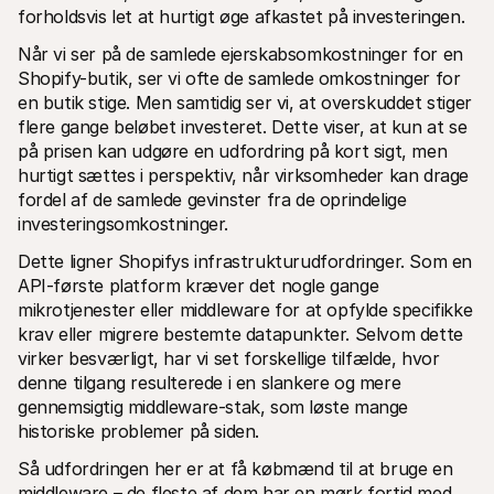
forholdsvis let at hurtigt øge afkastet på investeringen. 
Når vi ser på de samlede ejerskabsomkostninger for en 
Shopify-butik, ser vi ofte de samlede omkostninger for 
en butik stige. Men samtidig ser vi, at overskuddet stiger 
flere gange beløbet investeret. Dette viser, at kun at se 
på prisen kan udgøre en udfordring på kort sigt, men 
hurtigt sættes i perspektiv, når virksomheder kan drage 
fordel af de samlede gevinster fra de oprindelige 
investeringsomkostninger.
Dette ligner Shopifys infrastrukturudfordringer. Som en 
API-første platform kræver det nogle gange 
mikrotjenester eller middleware for at opfylde specifikke 
krav eller migrere bestemte datapunkter. Selvom dette 
virker besværligt, har vi set forskellige tilfælde, hvor 
denne tilgang resulterede i en slankere og mere 
gennemsigtig middleware-stak, som løste mange 
historiske problemer på siden. 
Så udfordringen her er at få købmænd til at bruge en 
middleware – de fleste af dem har en mørk fortid med 