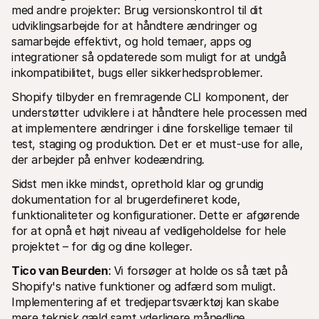
med andre projekter: Brug versionskontrol til dit 
udviklingsarbejde for at håndtere ændringer og 
samarbejde effektivt, og hold temaer, apps og 
integrationer så opdaterede som muligt for at undgå 
inkompatibilitet, bugs eller sikkerhedsproblemer.
Shopify tilbyder en fremragende CLI komponent, der 
understøtter udviklere i at håndtere hele processen med 
at implementere ændringer i dine forskellige temaer til 
test, staging og produktion. Det er et must-use for alle, 
der arbejder på enhver kodeændring.
Sidst men ikke mindst, oprethold klar og grundig 
dokumentation for al brugerdefineret kode, 
funktionaliteter og konfigurationer. Dette er afgørende 
for at opnå et højt niveau af vedligeholdelse for hele 
projektet – for dig og dine kolleger.
Tico van Beurden
: Vi forsøger at holde os så tæt på 
Shopify's native funktioner og adfærd som muligt. 
Implementering af et tredjepartsværktøj kan skabe 
mere teknisk gæld samt yderligere månedlige 