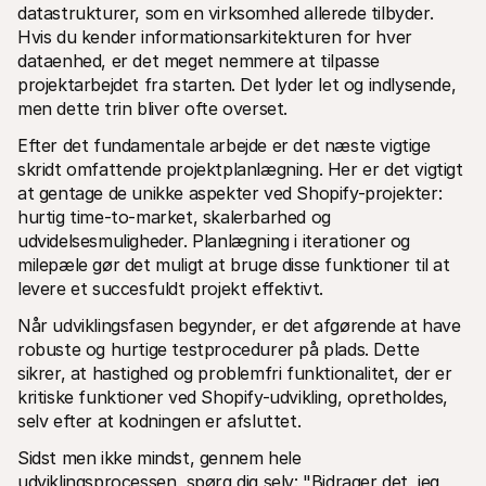
datastrukturer, som en virksomhed allerede tilbyder. 
Hvis du kender informationsarkitekturen for hver 
dataenhed, er det meget nemmere at tilpasse 
projektarbejdet fra starten. Det lyder let og indlysende, 
men dette trin bliver ofte overset.
Efter det fundamentale arbejde er det næste vigtige 
skridt omfattende projektplanlægning. Her er det vigtigt 
at gentage de unikke aspekter ved Shopify-projekter: 
hurtig time-to-market, skalerbarhed og 
udvidelsesmuligheder. Planlægning i iterationer og 
milepæle gør det muligt at bruge disse funktioner til at 
levere et succesfuldt projekt effektivt.
Når udviklingsfasen begynder, er det afgørende at have 
robuste og hurtige testprocedurer på plads. Dette 
sikrer, at hastighed og problemfri funktionalitet, der er 
kritiske funktioner ved Shopify-udvikling, opretholdes, 
selv efter at kodningen er afsluttet.
Sidst men ikke mindst, gennem hele 
udviklingsprocessen, spørg dig selv: "Bidrager det, jeg 