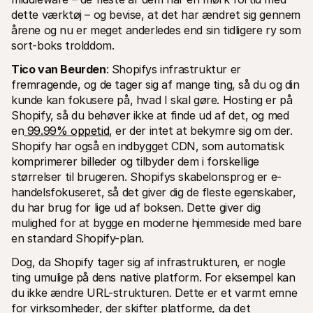
dette værktøj – og bevise, at det har ændret sig gennem 
årene og nu er meget anderledes end sin tidligere ry som 
sort-boks trolddom.
Tico van Beurden
: Shopifys infrastruktur er 
fremragende, og de tager sig af mange ting, så du og din 
kunde kan fokusere på, hvad I skal gøre. Hosting er på 
Shopify, så du behøver ikke at finde ud af det, og med 
en
 99.99% oppetid
, er der intet at bekymre sig om der. 
Shopify har også en indbygget CDN, som automatisk 
komprimerer billeder og tilbyder dem i forskellige 
størrelser til brugeren. Shopifys skabelonsprog er e-
handelsfokuseret, så det giver dig de fleste egenskaber, 
du har brug for lige ud af boksen. Dette giver dig 
mulighed for at bygge en moderne hjemmeside med bare 
en standard Shopify-plan.
Dog, da Shopify tager sig af infrastrukturen, er nogle 
ting umulige på dens native platform. For eksempel kan 
du ikke ændre URL-strukturen. Dette er et varmt emne 
for virksomheder, der skifter platforme, da det 