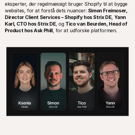
eksperter, der regelmæssigt bruger Shopify til at bygge 
For kunder
Find ud af, hvorfor Mollie er på din bankudskrift
websites, for at forstå dets nuancer: 
Simon Freimoser,
For Mollie-kunder
Director Client Services – Shopify hos Strix DE
, 
Yann 
Kontakt vores kundesupport
Karl, CTO hos Strix DE
, og 
Tico van Beurden, Head of 
Kontakt salg
Product hos Ask Phill
, for at udforske platformen.
Oplev hvordan vi kan hjælpe din forretning