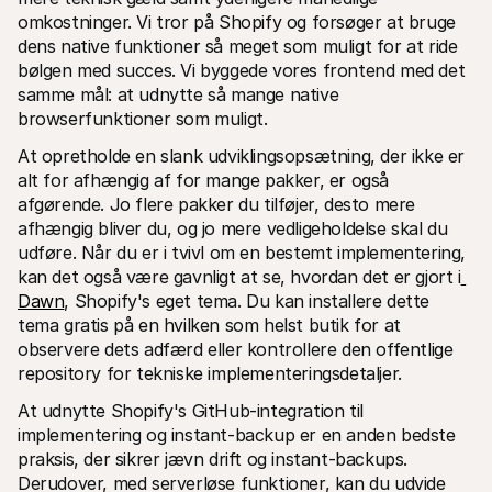
omkostninger. Vi tror på Shopify og forsøger at bruge 
dens native funktioner så meget som muligt for at ride 
bølgen med succes. Vi byggede vores frontend med det 
samme mål: at udnytte så mange native 
browserfunktioner som muligt.
At opretholde en slank udviklingsopsætning, der ikke er 
alt for afhængig af for mange pakker, er også 
afgørende. Jo flere pakker du tilføjer, desto mere 
afhængig bliver du, og jo mere vedligeholdelse skal du 
udføre. Når du er i tvivl om en bestemt implementering, 
kan det også være gavnligt at se, hvordan det er gjort i
Dawn
, Shopify's eget tema. Du kan installere dette 
tema gratis på en hvilken som helst butik for at 
observere dets adfærd eller kontrollere den offentlige 
repository for tekniske implementeringsdetaljer.
At udnytte Shopify's GitHub-integration til 
implementering og instant-backup er en anden bedste 
praksis, der sikrer jævn drift og instant-backups. 
Derudover, med serverløse funktioner, kan du udvide 