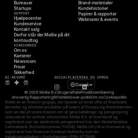
Bureauer
Brand-materialer
Startups
Kundehistorier
SUPPORT
Papirer & rapporter
Hjælpecenter
Webinarer & events
Kundeservice
Kontakt salg
Derfor står der Mollie på dit 
kontoudtog
VIRKSOMHED
Om os
Karrierer
Newsroom
Priser
Sikkerhed
AI-RESUMÉ
SOCIAL
PLACERING OG SPROG
Select Language
Dansk
© 2026 Mollie B.V.
Brugeraftale
Privatlivserklæring
Ansvarlig Rapportering
Whistleblower-politik
Om os
Cookiepolitik
Mollie er en fintech-gruppe, der leverer en bred vifte af finansielle 
tjenester og tekniske produkter på tværs af Europa og Storbritannien 
som en del af vores mission om at gøre betalinger og pengestyring 
ubesværet for enhver virksomhed. Mollie B.V. er licenseret og 
registreret som en elektronisk pengeenhed hos den Nederlandske 
Centralbank (forholdsnummer: F0038). Mollie UK Ltd er licenseret og 
registreret hos Financial Conduct Authority som en 
betalingsinstitution i Storbritannien (FRN: 977968).