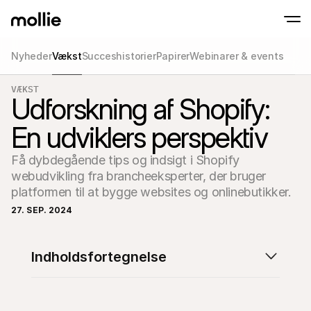
Nyheder
Vækst
Succeshistorier
Papirer
Webinarer & events
Accepter betalinger
VÆKST
Online betalinger
Udforskning af Shopify:
Tap to Pay på iPhone
Lær mere
Accepter og administr
Accepter kontaktløse betalinger direkte på
onlinebetalinger
En udviklers perspektiv
Fysiske betalinger
Tag imod betalinger m
terminaler og enhede
Få dybdegående tips og indsigt i Shopify 
Checkout
webudvikling fra brancheeksperter, der bruger 
Tilbyd et checkout opt
konvertering
platformen til at bygge websites og onlinebutikker.
Tilbagevendende b
27. SEP. 2024
Indsaml tilbagevenden
abonnementsbetalin
Acceptance & Risk
Forebyg svindel og opt
Indholdsfortegnelse
konvertering
Partnere
For Bureauer
Til 
Lær om vores Agency Partner Program
Udfor