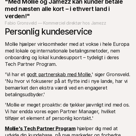
"Med Mollie og Jamezz kan kunder betale 
med næsten alle kort – i ethvert land i 
verden!"
Fabio Gronsveld — Kommerciel direktør hos Jamezz
Personlig kundeservice
Mollie hjælper virksomheder med at vokse i hele Europa 
med lokale og internationale betalingsmetoder, nem 
onboarding og lokal kundesupport – tydeligt i deres 
Tech Partner Program. 
'Vi har et 
godt partnerskab med Mollie
,' siger Gronsveld. 
'Nu hvor vi fokuserer på at flytte ind i nye lande, har vi 
bemærket den ekstra værdi ved en engageret 
betalingsudbyder.'
'Mollie er meget proaktiv: de tjekker jævnligt ind med os. 
Vi har endda vores egen Partner Manager, hvilket 
tilføjer et element af personlig kontakt.'
Mollie's Tech Partner Program
 hjælper dig med at 
udvide din kundebase, nå nye markeder og forbedre 