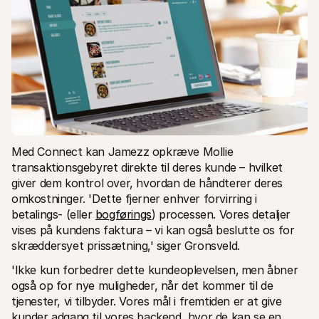
Med Connect kan Jamezz opkræve Mollie 
transaktionsgebyret direkte til deres kunde – hvilket 
giver dem kontrol over, hvordan de håndterer deres 
omkostninger. 'Dette fjerner enhver forvirring i 
betalings- (eller 
bogførings
) processen. Vores detaljer 
vises på kundens faktura – vi kan også beslutte os for 
skræddersyet prissætning‚' siger Gronsveld. 
'Ikke kun forbedrer dette kundeoplevelsen‚ men åbner 
også op for nye muligheder, når det kommer til de 
tjenester, vi tilbyder. Vores mål i fremtiden er at give 
kunder adgang til vores backend, hvor de kan se en 