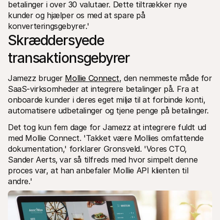
betalinger i over 30 valutaer. Dette tiltrækker nye 
kunder og hjælper os med at spare på 
konverteringsgebyrer.'
Skræddersyede 
transaktionsgebyrer
Jamezz bruger 
Mollie Connect
, den nemmeste måde for 
SaaS-virksomheder at integrere betalinger på. Fra at 
onboarde kunder i deres eget miljø til at forbinde konti‚ 
automatisere udbetalinger og tjene penge på betalinger. 
Det tog kun fem dage for Jamezz at integrere fuldt ud 
med Mollie Connect. 'Takket være Mollies omfattende 
dokumentation‚' forklarer Gronsveld. 'Vores CTO‚ 
Sander Aerts‚ var så tilfreds med hvor simpelt denne 
proces var, at han anbefaler Mollie API klienten til 
andre.'