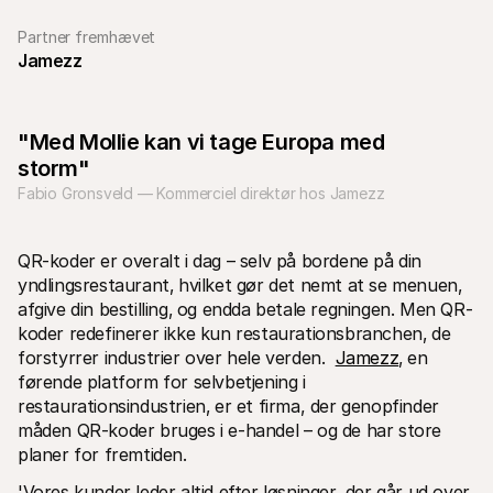
Partner fremhævet
Jamezz
"Med Mollie kan vi tage Europa med 
Tekniske ressourcer
Mollie 
storm"
Udviklerportal
Doku
Fabio Gronsveld — Kommerciel direktør hos Jamezz
Opdag udviklerressourcer og opdateringer
Udfors
Biblioteker
Statu
Integrer Mollie med klar-til-brug biblioteker
Tjek 
Discord-fællesskab
Ændr
QR-koder er overalt i dag – selv på bordene på din 
Bliv en del af vores udviklerfællesskab
Læs om
yndlingsrestaurant‚ hvilket gør det nemt at se menuen‚ 
Om Mollie
Mollie 
Priser
Artik
afgive din bestilling‚ og endda betale regningen. Men QR-
Se vores priser
Opdag 
koder redefinerer ikke kun restaurationsbranchen‚ de 
virks
Om os
forstyrrer industrier over hele verden.  
Jamezz
‚ en 
Succe
Lær mere om vores historie og 
førende platform for selvbetjening i 
værdier
Se hvo
Nyheder
Papir
restaurationsindustrien‚ er et firma, der genopfinder 
Læs de seneste Mollie nyheder
Downlo
måden QR-koder bruges i e-handel – og de har store 
Karrierer
planer for fremtiden.
Kom og arbejd hos os - vi søger nye 
medarbejdere!
'Vores kunder leder altid efter løsninger, der går ud over 
Kontakt