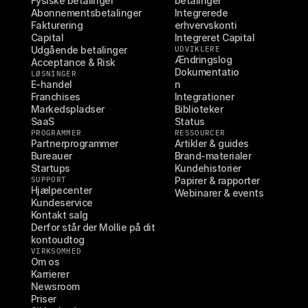
Fysiske betalinger
betalinger
Abonnementsbetalinger
Integrerede 
Fakturering
erhvervskonti
Capital
Integreret Capital
Udgående betalinger
UDVIKLERE
Ændringslog
Acceptance & Risk
Dokumentatio
LØSNINGER
E-handel
n
Franchises
Integrationer
Markedspladser
Biblioteker
SaaS
Status
PROGRAMMER
RESSOURCER
Partnerprogrammer
Artikler & guides
Bureauer
Brand-materialer
Startups
Kundehistorier
SUPPORT
Papirer & rapporter
Hjælpecenter
Webinarer & events
Kundeservice
Kontakt salg
Derfor står der Mollie på dit 
kontoudtog
VIRKSOMHED
Om os
Karrierer
Newsroom
Priser