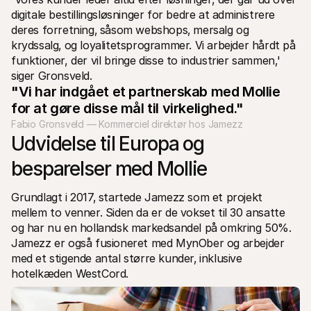
For kunder
digitale bestillingsløsninger for bedre at administrere 
Find ud af, hvorfor Mollie er på din bankudskrift
deres forretning‚ såsom webshops‚ mersalg og 
For Mollie-kunder
krydssalg‚ og loyalitetsprogrammer. Vi arbejder hårdt på 
Kontakt vores kundesupport
Kontakt salg
funktioner, der vil bringe disse to industrier sammen‚' 
Oplev hvordan vi kan hjælpe din forretning
siger Gronsveld.
"Vi har indgået et partnerskab med Mollie 
for at gøre disse mål til virkelighed."
Fabio Gronsveld — Kommerciel direktør hos Jamezz
Udvidelse til Europa og 
besparelser med Mollie
Grundlagt i 2017‚ startede Jamezz som et projekt 
mellem to venner. Siden da er de vokset til 30 ansatte 
og har nu en hollandsk markedsandel på omkring 50%. 
Jamezz er også fusioneret med MynOber og arbejder 
med et stigende antal større kunder‚ inklusive 
hotelkæden WestCord.