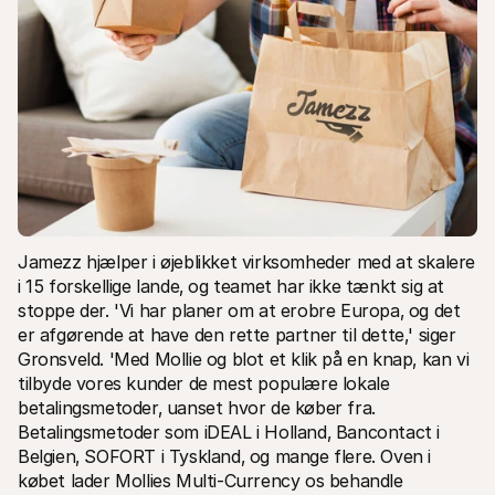
Jamezz hjælper i øjeblikket virksomheder med at skalere 
i 15 forskellige lande‚ og teamet har ikke tænkt sig at 
stoppe der. 'Vi har planer om at erobre Europa‚ og det 
er afgørende at have den rette partner til dette‚' siger 
Gronsveld. 'Med Mollie og blot et klik på en knap‚ kan vi 
tilbyde vores kunder de mest populære lokale 
betalingsmetoder‚ uanset hvor de køber fra. 
Betalingsmetoder som iDEAL i Holland‚ Bancontact i 
Belgien‚ SOFORT i Tyskland‚ og mange flere. Oven i 
købet lader Mollies Multi-Currency os behandle 