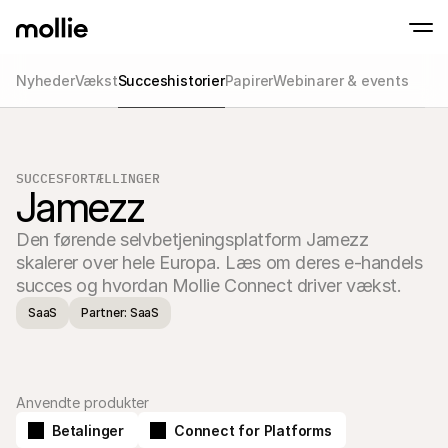
Nyheder
Vækst
Succeshistorier
Papirer
Webinarer & events
Accepter betalinger
Online betalinger
Tap to Pay på iPhone
Lær mere
Accepter og administr
Accepter kontaktløse betalinger direkte på
onlinebetalinger
SUCCESFORTÆLLINGER
Fysiske betalinger
Jamezz
Tag imod betalinger m
terminaler og enhede
Den førende selvbetjeningsplatform Jamezz 
Checkout
Tilbyd et checkout opt
skalerer over hele Europa. Læs om deres e-handels 
konvertering
succes og hvordan Mollie Connect driver vækst.
Tilbagevendende b
Indsaml tilbagevenden
SaaS
Partner: SaaS
abonnementsbetalin
Acceptance & Risk
Forebyg svindel og opt
konvertering
Partnere
Anvendte produkter
For Bureauer
Til 
Lær om vores Agency Partner Program
Udfor
Betalinger
Connect for Platforms