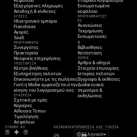
Κεφάλαιο
εταιρικοί λογαριασμοί
Εξερχόμενες πληρωμές
Ενσωματωμένο 
Αποδοχή & κίνδυνος
κεφάλαιο
ΛΥΣΕΙΣ
ΠΡΟΓΡΑΜΜΑΤΙΣΤ
Ηλεκτρονικό εμπόριο
ΈΣ
Ανανεώσεις
Franchises
Τεκμηρίωση
Αγορές
Ενσωματώσει
SaaS
ς
ΠΡΟΓΡΑΜΜΑΤΑ
Συνεργάτες
Βιβλιοθήκες
Πρακτορεία
Κατάσταση
Νεοφυείς επιχειρήσεις
ΠΌΡΟΙ
Άρθρα & οδηγοί
ΥΠΟΣΤΉΡΙΞΗ
Κέντρο βοήθειας
Στοιχεία επωνυμίας
Εξυπηρέτηση πελατών
Ιστορίες πελατών
Επικοινωνήστε με τις πωλήσεις
Έγγραφα & εκθέσεις
Γιατί η Mollie εμφανίζεται στην 
Διαδικτυακά 
κίνηση του λογαριασμού σας
σεμινάρια & 
ΕΤΑΙΡΕΊΑ
εκδηλώσεις
Σχετικά με εμάς
Καριέρες
Αίθουσα Τύπου
Τιμολόγηση
Ασφάλεια
ΣΎΝΟΨΗ AI
ΚΟΙΝΩΝΙΚΆ
ΤΟΠΟΘΕΣΊΑ ΚΑΙ ΓΛΏΣΣΑ
Select Language
Ελληνικά