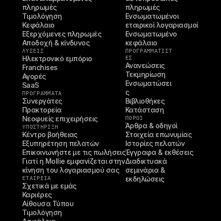
πληρωμές
πληρωμές
Τιμολόγηση
Ενσωματωμένοι 
Κεφάλαιο
εταιρικοί λογαριασμοί
Εξερχόμενες πληρωμές
Ενσωματωμένο 
Αποδοχή & κίνδυνος
κεφάλαιο
ΛΥΣΕΙΣ
ΠΡΟΓΡΑΜΜΑΤΙΣΤ
Ηλεκτρονικό εμπόριο
ΈΣ
Ανανεώσεις
Franchises
Τεκμηρίωση
Αγορές
Ενσωματώσει
SaaS
ς
ΠΡΟΓΡΑΜΜΑΤΑ
Συνεργάτες
Βιβλιοθήκες
Πρακτορεία
Κατάσταση
Νεοφυείς επιχειρήσεις
ΠΌΡΟΙ
Άρθρα & οδηγοί
ΥΠΟΣΤΉΡΙΞΗ
Κέντρο βοήθειας
Στοιχεία επωνυμίας
Εξυπηρέτηση πελατών
Ιστορίες πελατών
Επικοινωνήστε με τις πωλήσεις
Έγγραφα & εκθέσεις
Γιατί η Mollie εμφανίζεται στην 
Διαδικτυακά 
κίνηση του λογαριασμού σας
σεμινάρια & 
ΕΤΑΙΡΕΊΑ
εκδηλώσεις
Σχετικά με εμάς
Καριέρες
Αίθουσα Τύπου
Τιμολόγηση