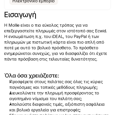
Ηλεκτρονικό εμπόριο
Εισαγωγή
Η Mollie είναι ο πιο εύκολος τρόπος για να 
Τεχνικοί πόροι
Mollie 
επεξεργαστείτε πληρωμές στον ιστότοπό σας Ecwid. 
Πύλη προγραμματιστών
Έγγρ
Η ενσωμάτωση π.χ. του iDEAL, του PayPal ή των 
Ανακαλύψτε πόρους και ενημερώσεις για 
Εξερε
προγραμματιστές
μας
πληρωμών με πιστωτική κάρτα είναι πιο απλή από 
Βιβλιοθήκες
Κατά
ποτέ με αυτό το βολικό πρόσθετο. Το πρόσθετο 
Ενσωματώστε το Mollie με έτοιμες βιβλιοθήκες
Ελέγξ
ενημερώνεται συνεχώς, για να διασφαλίζει ότι έχετε 
Κοινότητα Discord
Ιστο
πάντα πρόσβαση στις τελευταίες δυνατότητες.
Ελάτε στην κοινότητα των προγραμματιστών μας
Διαβά
Σχετικά με την Mollie
Περιεχ
Τιμολόγηση
Άρθρα
Δείτε τις τιμές μας
Ανακα
Όλα όσα χρειάζεστε:
μπορεί
Σχετικά με εμάς
επιχε
Μάθετε περισσότερα για την 
Προσφέρετε στους πελάτες σας όλες τις κύριες 
Ιστορ
ιστορία και τις αξίες μας
παγκόσμιες και τοπικές μεθόδους πληρωμής;
Δείτε
Νέα
Διευκολύνετε την πληρωμή προσφέροντας το 
πελάτ
Διαβάστε τα τελευταία νέα της 
Έγγρ
Mollie
αγαπημένο νόμισμα του πελάτη σας;
Κατεβ
Καριέρες
Απολαύστε διαφανείς τιμές, αξιόπιστη ασφάλεια 
Ελάτε να δουλέψετε μαζί μας - 
και βολικά εργαλεία για επιστροφές;
προσλαμβάνουμε!
Επικοινωνία