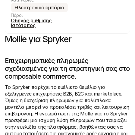
Ηλεκτρονικό εμπόριο
Πόροι
Οδηγός ρύθμισης
Ιστότοπος
Τεχνικοί πόροι
Mollie 
Mollie για Spryker
Πύλη προγραμματιστών
Έγγρ
Ανακαλύψτε πόρους και ενημερώσεις για 
Εξερε
προγραμματιστές
μας
Βιβλιοθήκες
Κατά
Ενσωματώστε το Mollie με έτοιμες βιβλιοθήκες
Ελέγξ
Επιχειρηματικές πληρωμές 
Κοινότητα Discord
Ιστο
σχεδιασμένες για τη στρατηγική σας στο 
Ελάτε στην κοινότητα των προγραμματιστών μας
Διαβά
Σχετικά με την Mollie
Περιεχ
composable commerce.
Τιμολόγηση
Άρθρα
Δείτε τις τιμές μας
Ανακα
Το Spryker παρέχει το ευέλικτο θεμέλιο για 
μπορεί
Σχετικά με εμάς
εξελιγμένες επιχειρήσεις B2B, B2C και marketplace. 
επιχε
Μάθετε περισσότερα για την 
Ιστορ
ιστορία και τις αξίες μας
Όμως η διαχείριση πληρωμών για πολύπλοκα 
Δείτε
Νέα
μοντέλα μπορεί να προκαλέσει τριβές και λειτουργική 
πελάτ
Διαβάστε τα τελευταία νέα της 
επιβάρυνση. Η ενσωμάτωση της Mollie για το Spryker 
Έγγρ
Mollie
Κατεβ
Καριέρες
προσφέρει μια ισχυρή λύση πληρωμών που ταιριάζει 
Ελάτε να δουλέψετε μαζί μας - 
στην ευελιξία της πλατφόρμας, βοηθώντας σας να 
προσλαμβάνουμε!
αυτοματοποιήσετε τις οικονομικές ροές εργασίας και 
Επικοινωνία