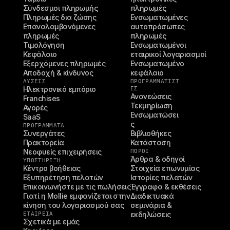
Σύνδεσμοι πληρωμής
πληρωμές
Πληρωμές δια ζώσης
Ενσωματωμένες 
Επαναλαμβανόμενες 
αυτοπρόσωπες 
πληρωμές
πληρωμές
Τιμολόγηση
Ενσωματωμένοι 
Κεφάλαιο
εταιρικοί λογαριασμοί
Εξερχόμενες πληρωμές
Ενσωματωμένο 
Αποδοχή & κίνδυνος
κεφάλαιο
ΛΥΣΕΙΣ
ΠΡΟΓΡΑΜΜΑΤΙΣΤ
Ηλεκτρονικό εμπόριο
ΈΣ
Ανανεώσεις
Franchises
Τεκμηρίωση
Αγορές
Ενσωματώσει
SaaS
ς
ΠΡΟΓΡΑΜΜΑΤΑ
Συνεργάτες
Βιβλιοθήκες
Πρακτορεία
Κατάσταση
Νεοφυείς επιχειρήσεις
ΠΌΡΟΙ
Άρθρα & οδηγοί
ΥΠΟΣΤΉΡΙΞΗ
Κέντρο βοήθειας
Στοιχεία επωνυμίας
Εξυπηρέτηση πελατών
Ιστορίες πελατών
Επικοινωνήστε με τις πωλήσεις
Έγγραφα & εκθέσεις
Γιατί η Mollie εμφανίζεται στην 
Διαδικτυακά 
κίνηση του λογαριασμού σας
σεμινάρια & 
ΕΤΑΙΡΕΊΑ
εκδηλώσεις
Σχετικά με εμάς