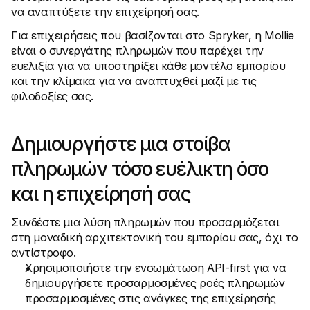
Για τους αγοραστές
να αναπτύξετε την επιχείρησή σας.
Ανακαλύψτε γιατί η Mollie εμφανίζεται στην τραπεζική 
σας δήλωση
Για επιχειρήσεις που βασίζονται στο Spryker, η Mollie 
Για πελάτες της Mollie
είναι ο συνεργάτης πληρωμών που παρέχει την 
Επικοινωνήστε με την ομάδα υποστήριξης πελατών μας
ευελιξία για να υποστηρίξει κάθε μοντέλο εμπορίου 
Επικοινωνήστε με τις πωλήσεις
και την κλίμακα για να αναπτυχθεί μαζί με τις 
Ανακαλύψτε πώς μπορούμε να βοηθήσουμε την 
επιχείρησή σας
φιλοδοξίες σας.
Δημιουργήστε μια στοίβα 
πληρωμών τόσο ευέλικτη όσο 
και η επιχείρησή σας
Συνδέστε μια λύση πληρωμών που προσαρμόζεται 
στη μοναδική αρχιτεκτονική του εμπορίου σας, όχι το 
αντίστροφο.
Χρησιμοποιήστε την ενσωμάτωση API-first για να 
δημιουργήσετε προσαρμοσμένες ροές πληρωμών 
προσαρμοσμένες στις ανάγκες της επιχείρησής 