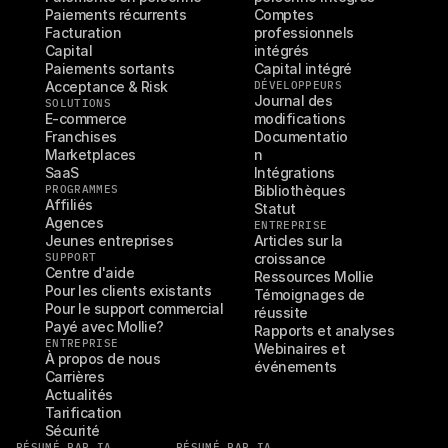
Paiements récurrents
Comptes 
Facturation
professionnels 
Capital
intégrés
Paiements sortants
Capital intégré
Acceptance & Risk
DÉVELOPPEURS
Journal des 
SOLUTIONS
E-commerce
modifications
Franchises
Documentatio
Marketplaces
n
SaaS
Intégrations
PROGRAMMES
Bibliothèques
Affiliés
Statut
Agences
ENTREPRISE
Jeunes entreprises
Articles sur la 
SUPPORT
croissance
Centre d'aide
Ressources Mollie
Pour les clients existants
Témoignages de 
Pour le support commercial
réussite
Payé avec Mollie?
Rapports et analyses
ENTREPRISE
Webinaires et 
À propos de nous
événements
Carrières
Actualités
Tarification
Sécurité
RÉSUMÉ PAR IA
RÉSUMÉ PAR IA