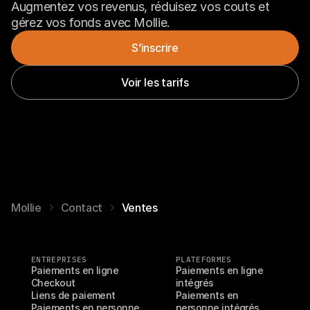
Contact
Augmentez vos revenus, réduisez vos couts et 
Pour les consommateurs
gérez vos fonds avec Mollie.
Découvrez pourquoi Mollie figure sur votre relevé bancaire
Pour les clients Mollie
S’inscrire
Contactez notre équipe support
Pour obtenir un devis
Découvrez comment nous pouvons aider votre entreprise
Voir les tarifs
Mollie
Contact
Ventes
ENTREPRISES
PLATEFORMES
Paiements en ligne
Paiements en ligne 
Checkout
intégrés
Liens de paiement
Paiements en 
Paiements en personne
personne intégrés