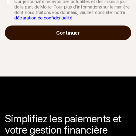
Oui, je souhaite recevoir des actualités et des mises à jour
de la part de Mollie. Pour plus d'informations sur la manière
dont nous traitons vos données, veuillez consulter notre
déclaration de confidentialité
.
Continuer
Ressources techniques
API Mol
Portail développeurs
Docu
Découvrez les ressources de développement et les mises à 
Explor
jour
Statu
Bibliothèques
Vérifi
Intégrez Mollie avec des packages prêts à l'emploi
Chan
Communauté Discord
Lisez 
Rejoignez notre communauté de développeurs
À propos de Mollie
Conten
Tarifs
Conna
Consultez nos tarifs
Découv
peuven
À propos
Témoi
Notre histoire et nos valeurs
 Découvrez comment nous aidons 
Actualités
nos cl
Lire les dernières actualités de 
Simplifiez les paiements et 
Livre
Mollie
Téléch
Nous rejoindre
votre gestion financière
Rejoignez notre équipe - nous 
recrutons !