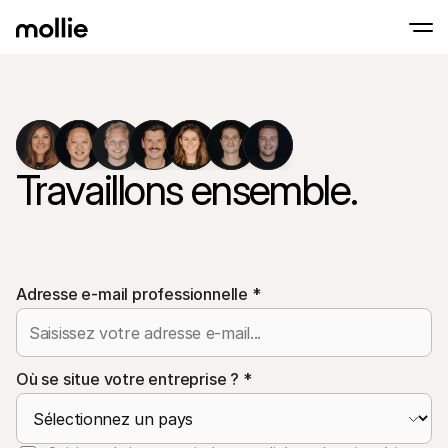
Paiements
Paiements en ligne
Tap to Pay sur iPhone
En savoir plus
Acceptez et gérez d
Acceptez les paiements sans contact sur vot
Paiement en point
Travaillons ensemble.
Encaissez des paiemen
de terminaux et périp
Checkout
Proposez un checkout
pour la conversion
Paiement récurren
Encaissez des paieme
Adresse e-mail professionnelle
*
récurrents et des a
Acceptance and Ri
Empêchez la fraude et
taux de conversion
Où se situe votre entreprise ?
*
Partenaires
Pour 
Pour les agences
Découv
En savoir plus sur notre Programme Partenaire Agence
comm