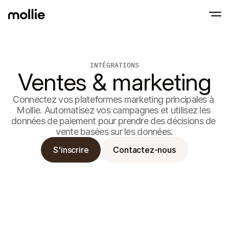
Paiements
INTÉGRATIONS
Paiements en ligne
Tap to Pay sur iPhone
Ventes & marketing
En savoir plus
Acceptez et gérez d
Acceptez les paiements sans contact sur vot
Paiement en point
Encaissez des paiemen
Connectez vos plateformes marketing principales à 
de terminaux et périp
Mollie. Automatisez vos campagnes et utilisez les 
Checkout
données de paiement pour prendre des décisions de 
Proposez un checkout
pour la conversion
vente basées sur les données.
Paiement récurren
Encaissez des paieme
S'inscrire
Contactez-nous
récurrents et des a
Acceptance and Ri
Empêchez la fraude et
taux de conversion
Partenaires
Pour 
Pour les agences
Découv
En savoir plus sur notre Programme Partenaire Agence
comm