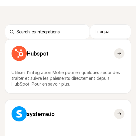
Ressources techniques
API Mol
Portail développeurs
Docu
Découvrez les ressources de développement et les mises à 
Explor
Hubspot
jour
Statu
Bibliothèques
Vérifi
Intégrez Mollie avec des packages prêts à l'emploi
Chan
Communauté Discord
Lisez 
Utilisez l'intégration Mollie pour en quelques secondes 
Rejoignez notre communauté de développeurs
traiter et suivre les paiements directement depuis 
À propos de Mollie
Conten
HubSpot. Pour en savoir plus.
Tarifs
Conna
Consultez nos tarifs
Découv
peuven
À propos
Témoi
Notre histoire et nos valeurs
 Découvrez comment nous aidons 
Actualités
nos cl
Lire les dernières actualités de 
systeme.io
Livre
Mollie
Téléch
Nous rejoindre
Rejoignez notre équipe - nous 
recrutons !