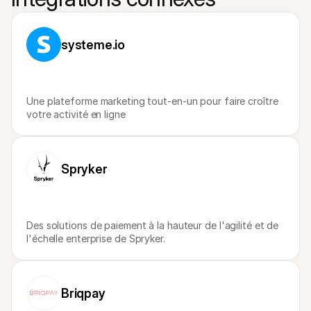
Contact
Pour les consommateurs
Découvrez pourquoi Mollie figure sur votre relevé bancaire
Pour les clients Mollie
systeme.io
Contactez notre équipe support
Pour obtenir un devis
Découvrez comment nous pouvons aider votre entreprise
Une plateforme marketing tout-en-un pour faire croître 
votre activité en ligne
Spryker
Des solutions de paiement à la hauteur de l'agilité et de 
l'échelle enterprise de Spryker.
Briqpay