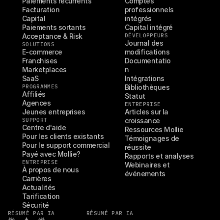
Paiements récurrents
Comptes 
Facturation
professionnels 
Capital
intégrés
Paiements sortants
Capital intégré
Acceptance & Risk
DÉVELOPPEURS
Journal des 
SOLUTIONS
E-commerce
modifications
Franchises
Documentatio
Marketplaces
n
SaaS
Intégrations
PROGRAMMES
Bibliothèques
Affiliés
Statut
Agences
ENTREPRISE
Jeunes entreprises
Articles sur la 
SUPPORT
croissance
Centre d'aide
Ressources Mollie
Pour les clients existants
Témoignages de 
Pour le support commercial
réussite
Payé avec Mollie?
Rapports et analyses
ENTREPRISE
Webinaires et 
À propos de nous
événements
Carrières
Actualités
Tarification
Sécurité
RÉSUMÉ PAR IA
RÉSUMÉ PAR IA