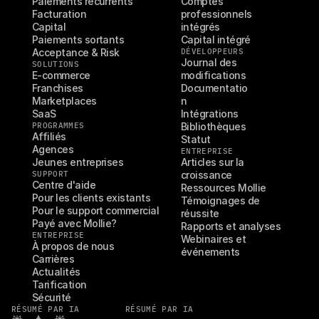
Paiements récurrents
Comptes 
Facturation
professionnels 
Capital
intégrés
Paiements sortants
Capital intégré
Acceptance & Risk
DÉVELOPPEURS
Journal des 
SOLUTIONS
E-commerce
modifications
Franchises
Documentatio
Marketplaces
n
SaaS
Intégrations
PROGRAMMES
Bibliothèques
Affiliés
Statut
Agences
ENTREPRISE
Jeunes entreprises
Articles sur la 
SUPPORT
croissance
Centre d'aide
Ressources Mollie
Pour les clients existants
Témoignages de 
Pour le support commercial
réussite
Payé avec Mollie?
Rapports et analyses
ENTREPRISE
Webinaires et 
À propos de nous
événements
Carrières
Actualités
Tarification
Sécurité
RÉSUMÉ PAR IA
RÉSUMÉ PAR IA