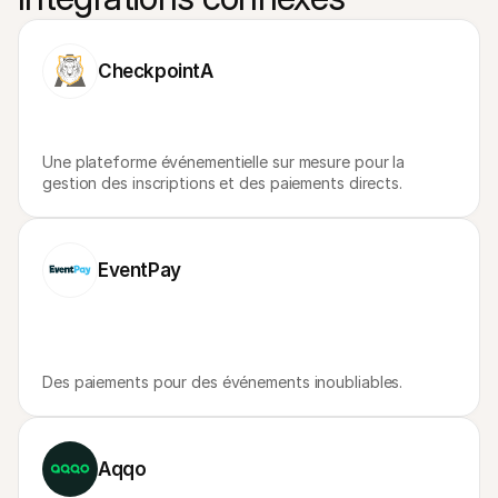
Contact
Pour les consommateurs
Découvrez pourquoi Mollie figure sur votre relevé bancaire
Pour les clients Mollie
CheckpointA
Contactez notre équipe support
Pour obtenir un devis
Découvrez comment nous pouvons aider votre entreprise
Une plateforme événementielle sur mesure pour la 
gestion des inscriptions et des paiements directs.
EventPay
Des paiements pour des événements inoubliables.
Aqqo